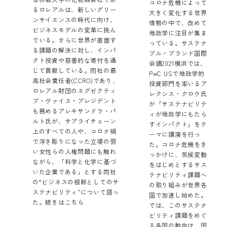
コロナ危機によって
るロレアルは、新しいグリー
大きく変化する世界
ンサイエンスの時代に向け、
情勢の中で、改めて
ビジネスモデルの変革に挑ん
地政学に注目が集ま
でいる。さらに世界が直面す
っている。サステナ
る課題の解決に対し、インパ
ブル・ブランド国際
クト投資や慈善的な寄付を通
会議2021横浜では、
じて貢献している。同社の最
PwC USで地政学的
高社会責任者(CCRO)であり、
投資部門を率いるア
ロレアル財団のエグゼクティ
レクシス・クロウ氏
ブ・ヴァイス・プレジデント
が「サステナビリテ
も務めるアレキサンドラ・パ
ィが地政学にもたら
ルト氏が、サプライチェーン
すインパクト」をテ
上のすべての人や、コロナ禍
ーマに講演を行っ
で浮き彫りになった立場の弱
た。コロナ危機をき
い女性らの人権問題にも触れ
っかけに、気候変動
ながら、「科学と化学に基づ
をはじめとするサス
いた企業である」とする同社
テナビリティ課題へ
の“ビジネスの根幹としてのサ
の取り組みが世界各
ステナビリティ”について語っ
国で加速し始めた。
た。
続きはこちら
では、このサステナ
ビリティ課題をめぐ
る各国の動向は、国