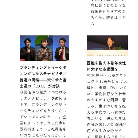
際社会にどのような
影響をもたらすのだ
ろうか。
続きはこち
ら
困難を抱える若年女性
ブランディングとマーケテ
に大きな応援団を
ィングはサステナビリティ
村木 厚子・若草プロジ
推進の両輪――資生堂と富
ェクト 代表呼びかけ人
士通の「CXO」が対談
貧困、虐待、DV、いじ
企業価値の創造につなげる
め、薬物依存など社会
サステナビリティを進める
のさまざまな問題に苦
上で、ブランディングやマ
しみ、生きづらさを抱
ーケティングをどう生かし
える少女や若い女性た
ていけばよいのかーー。企
ちがいる。彼女たちは
業によってはこうした点に
自分の苦しさの原因が
頭を悩ませている社員も多
何であるのか分から
いのではないだろうか。サ
ず、相談すらできてい