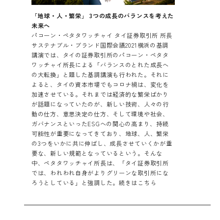
「地球・人・繁栄」 3つの成長のバランスを考えた
未来へ
パコーン・ペタタワッチャイ タイ証券取引所 所長
サステナブル・ブランド国際会議2021横浜の基調
講演では、タイの証券取引所のパコーン・ペタタ
ワッチャイ所長による「バランスのとれた成長へ
の大転換」と題した基調講演も行われた。それに
よると、タイの資本市場でもコロナ禍は、変化を
加速させている。それまでは経済的な繁栄ばかり
が話題になっていたのが、新しい技術、人々の行
動の仕方、意思決定の仕方、そして環境や社会、
ガバナンスといったESGへの関心の高まり、持続
可能性が重要になってきており、地球、人、繁栄
の3つをいかに共に伸ばし、成長させていくかが重
要な、新しい規範となっているという。そんな
中、ペタタワッチャイ所長は、「タイ証券取引所
では、われわれ自身がよりグリーンな取引所にな
ろうとしている」と強調した。
続きはこちら