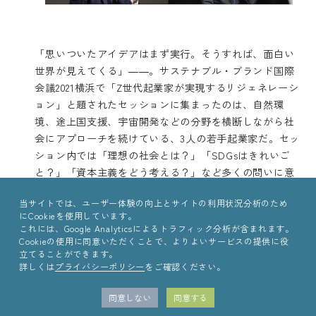
「思いついたアイデアはまず実行。そうすれば、面白い
世界が見えてくる」――。サステナブル・ブランド国際
会議2021横浜で「Z世代起業家が実現するリジェネレーシ
ョン」と題されたセッションに集まったのは、自然環
境、途上国支援、宇宙開発などの分野を横断しながら社
会にアプローチを続けている、3人の若手起業家だ。セッ
ション内では「理想の社会とは？」「SDGsはきれいご
と？」「資本主義をどう考える？」など多くの問いに意
見を交わしながら、3人のいずれもが行動力を基軸にして
当サイトでは、ユーザー体験の向上とサイトの利用状況分析のため
いるという共通点も見えてきた。
続きはこちら
にCookieを使用しています。
これには、Google Analyticsによるトラフィック分析が含まれます。
ESG投資から見るインパクトファイナンス 加速する流
Cookieの使用に同意いただくことで、よりよいサービスの提供に役
れに日本はどう追いつけるか
立てることができます。
詳しくは
プライバシーポリシー
をご確認ください。
同意しない
同意する