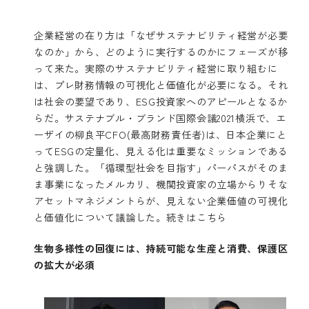
企業経営の在り方は「なぜサステナビリティ経営が必要
なのか」から、どのように実行するのかにフェーズが移
って来た。実際のサステナビリティ経営に取り組むに
は、プレ財務情報の可視化と価値化が必要になる。それ
は社会の要望であり、ESG投資家へのアピールとなるか
らだ。サステナブル・ブランド国際会議2021横浜で、エ
ーザイの柳良平CFO(最高財務責任者)は、日本企業にと
ってESGの定量化、見える化は重要なミッションである
と強調した。「循環型社会を目指す」パーパスがそのま
ま事業になったメルカリ、機関投資家の立場からりそな
アセットマネジメントらが、見えない企業価値の可視化
と価値化について議論した。
続きはこちら
生物多様性の回復には、持続可能な生産と消費、保護区
の拡大が必須