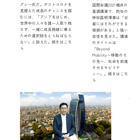
グレー氏だ。ポストコロナを
国際会議2021横浜の
見据えた成長のチャンスを掴
基調講演で、同社の
むには、「アジアをはじめ、
神田昌明理事は「日
世界中の人々を誰一人取り残
産にはそれができる
さず、一緒に成長路線に乗る
根拠がある」と強い
ための選択肢をとらねばなら
自信を見せた。講演
ない」と訴えた。
続きはこち
のタイトルは
ら
「Beyond
Mobility〜移動のそ
の先へ、社会を前進
させるモビリテ
ィ〜」。
続きはこち
ら