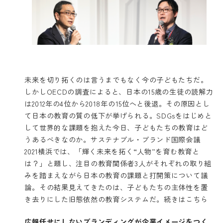
未来を切り拓くのは言うまでもなく今の子どもたちだ。
しかしOECDの調査によると、日本の15歳の生徒の読解力
は2012年の4位から2018年の15位へと後退。その原因とし
て日本の教育の質の低下が挙げられる。SDGsをはじめと
して世界的な課題を抱えた今日、子どもたちの教育はど
うあるべきなのか。サステナブル・ブランド国際会議
2021横浜では、「輝く未来を拓く“人物”を育む教育と
は？」と題し、注目の教育関係者3人がそれぞれの取り組
みを踏まえながら日本の教育の課題と打開策について議
論。その結果見えてきたのは、子どもたちの主体性を置
き去りにした旧態依然の教育システムだ。
続きはこちら
広報任せにしないブランディングが企業イメージをつく