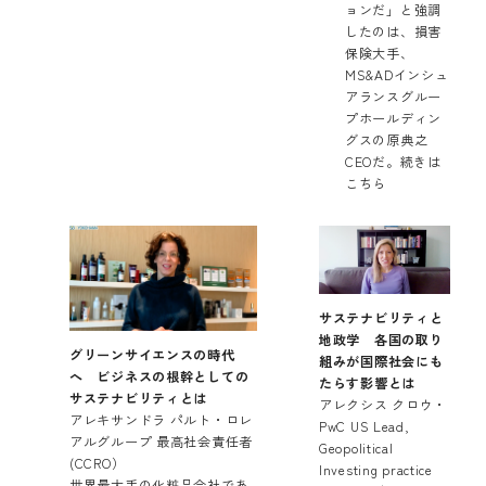
ョンだ」と強調
したのは、損害
保険大手、
MS&ADインシュ
アランスグルー
プホールディン
グスの原典之
CEOだ。
続きは
こちら
サステナビリティと
地政学 各国の取り
グリーンサイエンスの時代
組みが国際社会にも
へ ビジネスの根幹としての
たらす影響とは
サステナビリティとは
アレクシス クロウ・
アレキサンドラ パルト・ロレ
PwC US Lead,
アルグループ 最高社会責任者
Geopolitical
(CCRO）
Investing practice
世界最大手の化粧品会社であ