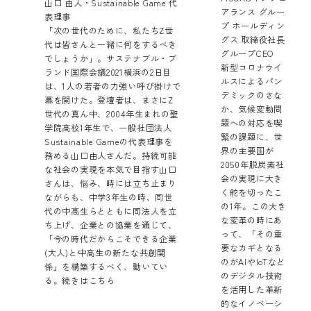
山口 由人・Sustainable Game 代
アランス グルー
表理事
プ ホールディン
「次の世代のために、私たちZ世
グス 取締役社長
代は皆さんと一緒に何をするべき
グループCEO
でしょうか」。サステナブル・ブ
新型コロナウイ
ランド国際会議2021横浜の2日目
ルスによるパン
は、1人の若者の力強い呼び掛けで
デミックのさな
幕を開けた。登壇者は、まさにZ
か、気候変動問
世代の真ん中、2004年生まれの聖
題への対応を喫
学院高校1年生で、一般社団法人
緊の課題に、世
Sustainable Gameの代表理事を
界の主要国が
務める山口由人さんだ。持続可能
2050年脱炭素社
な社会の実現を本気で目指す山口
会の実現に大き
さんは、悩み、時には立ち止まり
く舵を切ったこ
ながらも、中学3年生の時、同世
の1年。この大き
代の中高生らとともに同法人を立
な変革の時にあ
ち上げ、企業との協業を通じて、
って、「その重
「今の時代だからこそできる企業
要なカギとなる
(大人)と中高生の新たな共創関
のがAIやIoTなど
係」を構築するべく、動いてい
のデジタル技術
る。
続きはこちら
を活用した革新
的なイノベーシ