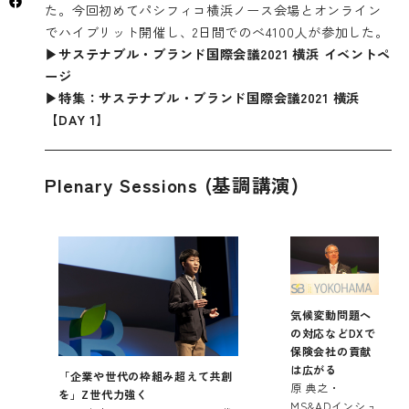
た。今回初めてパシフィコ横浜ノース会場とオンライン
でハイブリット開催し、2日間でのべ4100人が参加した。
▶︎サステナブル・ブランド国際会議2021 横浜 イベントペ
ージ
▶︎特集：サステナブル・ブランド国際会議2021 横浜
【DAY 1】
Plenary Sessions (基調講演)
気候変動問題へ
の対応などDXで
保険会社の貢献
は広がる
「企業や世代の枠組み超えて共創
原 典之・
を」Z世代力強く
MS&ADインシュ