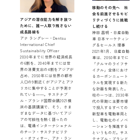
移動のその先へ 社
会を前進させるモビ
アジアの潜在能力を解き放つ
リティづくりに挑戦
ために、誰一人取り残さない
し続ける
成長路線を
神田 昌明・日産自動
アナ ラングレー・Dentsu
車 日本マーケティン
International Chief
グ＆セールス 理事
Sustainability Officer
2021年1月、日産自動
2030年までに世界の経済成長
車は、2050年までに
の6割を、2040年までには世
「クルマのライフサ
界の消費支出の4割をアジアが
イクル」全体におけ
占め、2050年には世界の都市
るカーボンニュート
人口の9割近くがアジアとアフ
ラルを実現する新た
リカに集中することが予測さ
な計画を発表した。
れている――。サステナブ
柱の一つは、2030年
ル・ブランド国際会議2021横
代の早期に主要市場
浜の基調講演で、そう、さま
で投入するすべての
ざまなデータに基づいてアジ
新型車を電動車両と
アの可能性を熱く語ったの
し、電動化のイノベ
は、電通インターナショナル
ーションを推進する
のチーフ・サステナビリテ
というものだ。サス
ィ・オフィサー、アナ・ラン
テナブル・ブランド