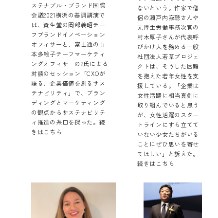
ステナブル・ブランド国際
ないという。作家で僧
会議2021横浜の基調講演で
侶の瀬戸内寂聴さんや
は、資生堂の岡部義昭チー
元厚生労働事務次官の
フブランドイノベーション
村木厚子さんが代表呼
オフィサーと、富士通の山
びかけ人を務める一般
本多絵子チーフマーケティ
社団法人若草プロジェ
ングオフィサーの2氏による
クトは、そうした困難
対談のセッション「CXOが
を抱えた若年女性を支
語る、企業価値を創るサス
援している。「企業は
テナビリティ」で、ブラン
女性活躍に相当真剣に
ディングとマーケティング
取り組んでいると思う
の観点からサステナビリテ
が、女性活躍のスター
ィ推進の糸口を探った。
続
トラインにすら立てて
きはこちら
いない少女たちがいる
ことにぜひ思いを寄せ
てほしい」と訴えた。
続きはこちら