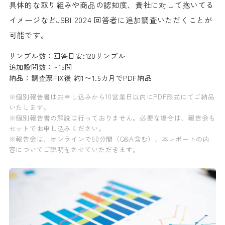
具体的な取り組みや商品の認知度、貴社に対して抱いてる
イメージなどJSBI 2024 回答者に追加調査いただくことが
可能です。
サンプル数：回答目安:120サンプル
追加設問数：~15問
納品：調査票FIX後 約1〜1.5カ月でPDF納品
※個別報告書はお申し込みから10営業日以内にPDF形式にてご納品
いたします。
※個別報告書の解説は行っておりません。必要な場合は、報告会も
セットでお申し込みください。
※報告会は、オンラインで60分間（Q&A含む）、本レポートの内
容についてご説明をさせていただきます。