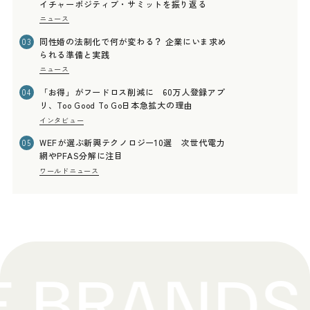
イチャーポジティブ・サミットを振り返る
ニュース
同性婚の法制化で何が変わる？ 企業にいま求め
03
られる準備と実践
ニュース
「お得」がフードロス削減に 60万人登録アプ
04
リ、Too Good To Go日本急拡大の理由
インタビュー
WEFが選ぶ新興テクノロジー10選 次世代電力
05
網やPFAS分解に注目
ワールドニュース