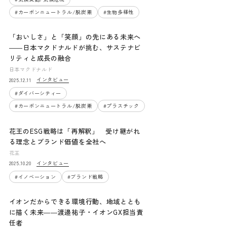
#
カーボンニュートラル/脱炭素
#
生物多様性
「おいしさ」と「笑顔」の先にある未来へ
――日本マクドナルドが挑む、サステナビ
リティと成長の融合
日本マクドナルド
インタビュー
2025.12.11
#
ダイバーシティー
#
カーボンニュートラル/脱炭素
#
プラスチック
花王のESG戦略は「再解釈」 受け継がれ
る理念とブランド価値を全社へ
花王
インタビュー
2025.10.20
#
イノベーション
#
ブランド戦略
イオンだからできる環境行動、地域ととも
に描く未来――渡邉祐子・イオンGX担当責
任者