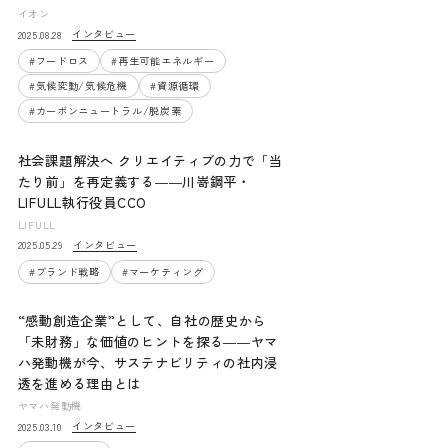
イオン
インタビュー
2025.08.28
#
フードロス
#
再生可能エネルギー
#
気候変動/気候危機
#
資源循環
#
カーボンニュートラル/脱炭素
社会課題解決へ クリエイティブの力で「当
たり前」を再定義する――川嵜鋼平・
LIFULL執行役員CCO
LIFULL
インタビュー
2025.05.29
#
ブランド戦略
#
マーケティング
“感動創造企業”として、自社の歴史から
「未財務」な価値のヒントを探る――ヤマ
ハ発動機が今、サステナビリティの社内浸
透を進める理由とは
ヤマハ発動機
インタビュー
2025.03.10