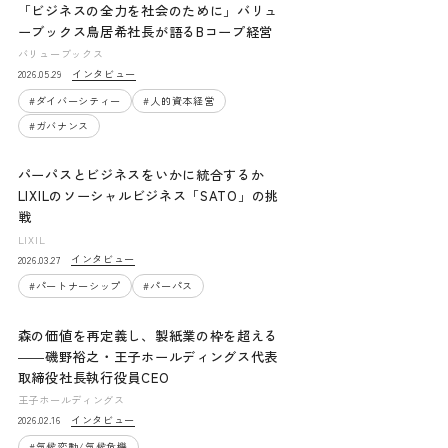
「ビジネスの全力を社会のために」バリュ
ーブックス鳥居希社長が語るBコープ経営
バリューブックス
インタビュー
2026.05.29
#
ダイバーシティー
#
人的資本経営
#
ガバナンス
パーパスとビジネスをいかに統合するか
LIXILのソーシャルビジネス「SATO」の挑
戦
LIXIL
インタビュー
2026.03.27
#
パートナーシップ
#
パーパス
森の価値を再定義し、製紙業の枠を超える
――磯野裕之・王子ホールディングス代表
取締役社長執行役員CEO
王子ホールディングス
インタビュー
2026.02.16
#
気候変動/気候危機