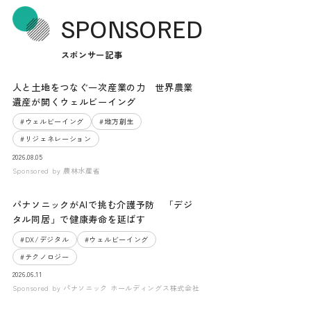
SPONSORED
スポンサー記事
人と土地をつなぐ一次産業の力 世界農業
遺産が開くウェルビーイング
#
ウェルビーイング
#
地方創生
#
リジェネレーション
2026.08.05
Sponsored by
農林水産省
パナソニックがAIで挑む介護予防 「デジ
タル同居」で健康寿命を延ばす
#
DX/デジタル
#
ウェルビーイング
#
テクノロジー
2026.06.11
Sponsored by
パナソニック ホールディングス株式会社