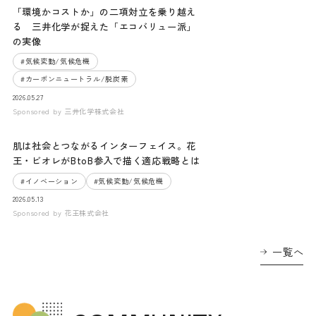
「環境かコストか」の二項対立を乗り越え
る 三井化学が捉えた「エコバリュー派」
の実像
#
気候変動/気候危機
#
カーボンニュートラル/脱炭素
2026.05.27
Sponsored by
三井化学株式会社
肌は社会とつながるインターフェイス。花
王・ビオレがBtoB参入で描く適応戦略とは
#
イノベーション
#
気候変動/気候危機
2026.05.13
Sponsored by
花王株式会社
一覧へ