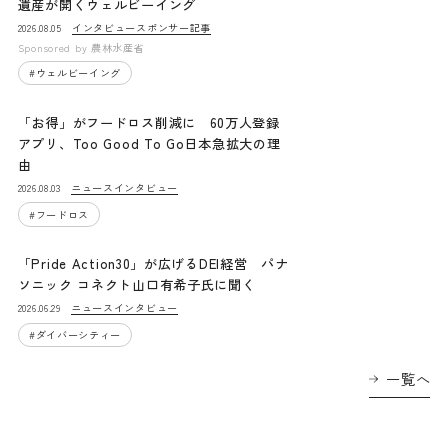
遺産が開くウェルビーイング
インタビュー
スポンサー記事
2026.08.05
Sponsored by
農林水産省
#
ウェルビーイング
「お得」がフードロス削減に 60万人登録
アプリ、Too Good To Go日本急拡大の理
由
ニュース
インタビュー
2026.08.03
#
フードロス
「Pride Action30」が広げるDEI経営 パナ
ソニック コネクト山口有希子氏に聞く
ニュース
インタビュー
2026.06.29
#
ダイバーシティー
一覧へ