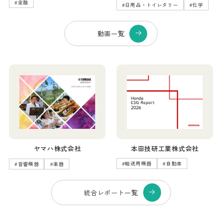
#
金融
#
日用品・トイレタリー
#
化学
動画一覧
本田技研工業株式会社
ヤマハ株式会社
#
輸送用機器
#
自動車
#
音響機器
#
楽器
統合レポート一覧