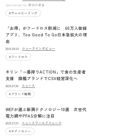
Sponsored by
農林水産省
#
ウェルビーイング
「お得」がフードロス削減に 60万人登録
アプリ、Too Good To Go日本急拡大の理
由
ニュース
インタビュー
2026.08.03
#
フードロス
キリン「一番搾りACTION」で食の生産者
支援 旗艦ブランドでCSV経営深化へ
ニュース
2026.07.30
#
ブランド戦略
WEFが選ぶ新興テクノロジー10選 次世代
電力網やPFAS分解に注目
ニュース
ワールドニュース
2026.07.29
#
テクノロジー