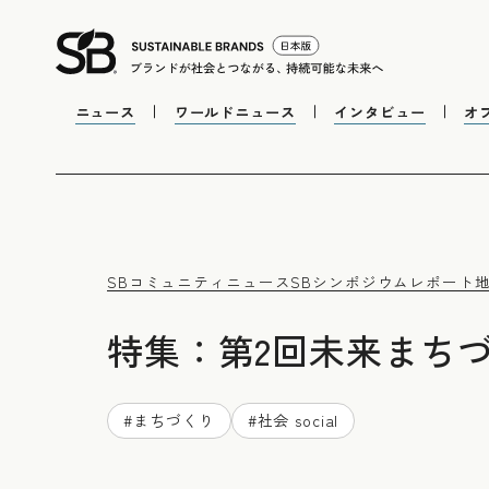
ニュース
ワールドニュース
インタビュー
オ
SBコミュニティニュース
SBシンポジウムレポート
特集：第2回未来まち
#
まちづくり
#
社会 social