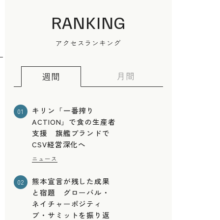
RANKING
。
アクセスランキング
月間
週間
キリン「一番搾り
01
ACTION」で食の生産者
支援 旗艦ブランドで
CSV経営深化へ
ニュース
熊本宣言が残した成果
02
と宿題 グローバル・
ネイチャーポジティ
ブ・サミットを振り返