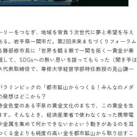
ーリーをつなぎ、地域を背負う次世代に夢と希望を与え
ある。岩手県一関市だ。第2回未来まちづくりフォーラム
る勝部修市長に「世界を観る眼で一関を拓く〜黄金が奏
して、SDGsへの熱い思いを語ってもらった（聞き手
ス代表取締役で、専修大学経営学部特任教授の見山謙一
パラリンピックの「都市鉱山からつくる！みんなのメダ
の発想はどこから？
寺金色堂のある平泉の黄金文化のまちで、この黄金を生
ます。そんなとき、経済産業省で使わなくなった携帯電
少金属を集めて何かできないかという動きがあるのを耳
つくる金よりも純度の高い金を都市鉱山から取り出すこ