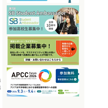
来
浜
回