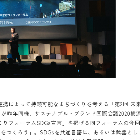
連携によって持続可能なまちづくりを考える「第2回 未
」が昨年同様、サステナブル・ブランド国際会議2020横
りフォーラムSDGs宣言」を掲げる同フォーラムの今
ルをつくろう」。SDGsを共通言語に、あるいは武器とし