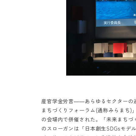
産官学金労言――あらゆるセクターの
まちづくりフォーラム(通称みらまち)
の会場内で併催された。「未来まちづく
のスローガンは「日本創生SDGsモデ