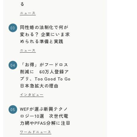
る
ニュース
同性婚の法制化で何が
03
変わる？ 企業にいま求
められる準備と実践
ニュース
「お得」がフードロス
04
削減に 60万人登録ア
プリ、Too Good To Go
日本急拡大の理由
インタビュー
WEFが選ぶ新興テクノ
05
に
ロジー10選 次世代電
力網やPFAS分解に注目
ワールドニュース
性