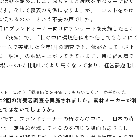
的な活動を始めました。お客さまと対話を重ねる中で繰り
です。そして裏表の関係になりますが、「コストをかけ
に伝わるのか」という不安の声でした。
10月にブランドオーナー向けにアンケートを実施したとこ
」（36%）で、「世の中に環境価値を評価してもらいに
キームで実施した今年1月の調査でも、依然としてコスト
に「調達」の課題も上がってきています。特に経営層で
現場レベルと比較してより高くなっており、経営課題化し
スト」に続き「環境価値を評価してもらいにくい」が挙がった
年に2回の消費者調査を実施されました。素材メーカーが消
とではないでしょうか。
いです。ブランドオーナーの皆さんの中に、「日本の消
いう固定観念が残っているのを感じる場面もありまし
は現状不可避ですが、その状況下でも環境配慮製品を選