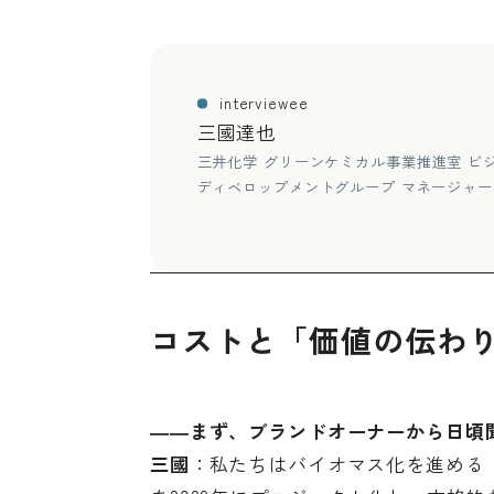
interviewee
三國達也
三井化学 グリーンケミカル事業推進室 ビ
ディベロップメントグループ マネージャー
コストと「価値の伝わ
――まず、ブランドオーナーから日頃
三國
：私たちはバイオマス化を進める「B