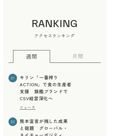
RANKING
アクセスランキング
く
月間
週間
キリン「一番搾り
01
ACTION」で食の生産者
支援 旗艦ブランドで
CSV経営深化へ
ニュース
熊本宣言が残した成果
02
と宿題 グローバル・
ネイチャーポジティ