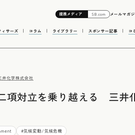
提携
メディア
メールマガジ
SB.com
フィサーズ
コラム
ライブラリー
スポンサー記事
コ
三井化学株式会社
二項対立を乗り越える 三井
nment
#
気候変動/気候危機