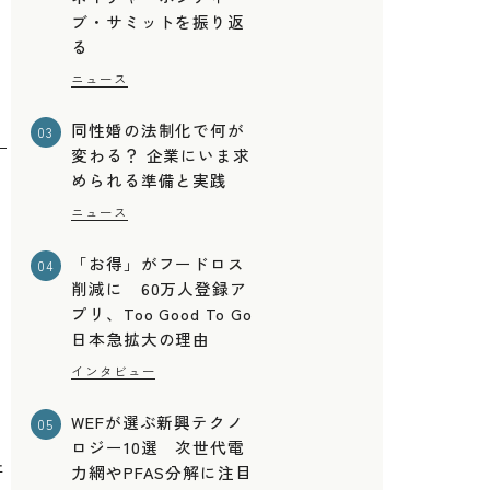
ブ・サミットを振り返
る
ニュース
同性婚の法制化で何が
03
変わる？ 企業にいま求
められる準備と実践
ニュース
「お得」がフードロス
04
削減に 60万人登録ア
プリ、Too Good To Go
日本急拡大の理由
リ
インタビュー
WEFが選ぶ新興テクノ
05
ロジー10選 次世代電
許
力網やPFAS分解に注目