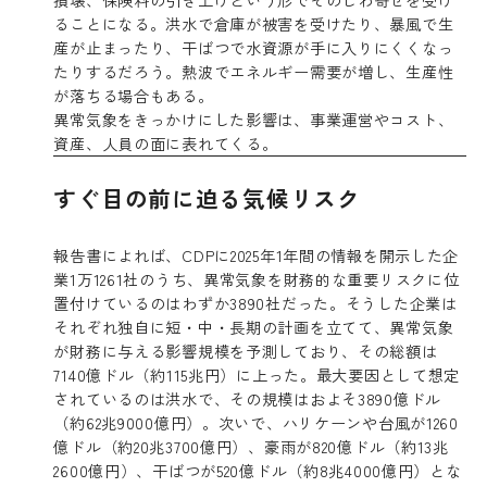
ることになる。洪水で倉庫が被害を受けたり、暴風で生
産が止まったり、干ばつで水資源が手に入りにくくなっ
たりするだろう。熱波でエネルギー需要が増し、生産性
が落ちる場合もある。
異常気象をきっかけにした影響は、事業運営やコスト、
資産、人員の面に表れてくる。
すぐ目の前に迫る気候リスク
報告書によれば、CDPに2025年1年間の情報を開示した企
業1万1261社のうち、異常気象を財務的な重要リスクに位
置付けているのはわずか3890社だった。そうした企業は
それぞれ独自に短・中・長期の計画を立てて、異常気象
が財務に与える影響規模を予測しており、その総額は
7140億ドル（約115兆円）に上った。最大要因として想定
されているのは洪水で、その規模はおよそ3890億ドル
（約62兆9000億円）。次いで、ハリケーンや台風が1260
億ドル（約20兆3700億円）、豪雨が820億ドル（約13兆
2600億円）、干ばつが520億ドル（約8兆4000億円）とな