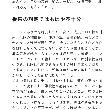
域のインフラや物流網、緊急サービス、保険市場、現地
の対応力にも左右される。
従来の想定ではもはや不十分
リスクのありかを確認したら、次は、成長計画や投資計
画、保険の補償範囲、運営予算、事業継続計画などの土
台となった判断が混乱下でも持ちこたえられるかどうか
を検証しなくてはならない。多くの企業は相変わらず、
異常気象が起きてもインフラは通常通りに機能し、サプ
ライヤーはすぐに回復し、水とエネルギーは引き続き確
保でき、保険は信頼できる後ろ盾の役目を果たすだろう
と考えている。しかし、近年は異常気象の激しさや頻度
が増し、そうした前提は揺らいでいる。
従来の前提を洗い出して視覚化すれば、適応の意味する
ところが変わるし、柔軟性が必要なのはどこか、どの依
存関係が脆弱か、備えが足りないのはどこか、後で復旧
するより事前に投資した方が安く済むのはどこかを見極
められるようになる。それにはまず、責任の所在を明ら
かにすることが不可欠だ。データは誰が持っているの