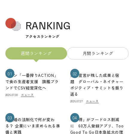
RANKING
アクセスランキング
週間ランキング
月間ランキング
01
02
キリン「一番搾りACTION」
熊本宣言が残した成果と宿
で食の生産者支援 旗艦ブラ
題 グローバル・ネイチャー
ンドでCSV経営深化へ
ポジティブ・サミットを振り
返る
ニュース
2026.07.30
ニュース
2026.07.27
03
04
同性婚の法制化で何が変わ
「お得」がフードロス削減
る？ 企業にいま求められる準
に 60万人登録アプリ、Too
備と実践
Good To Go日本急拡大の理