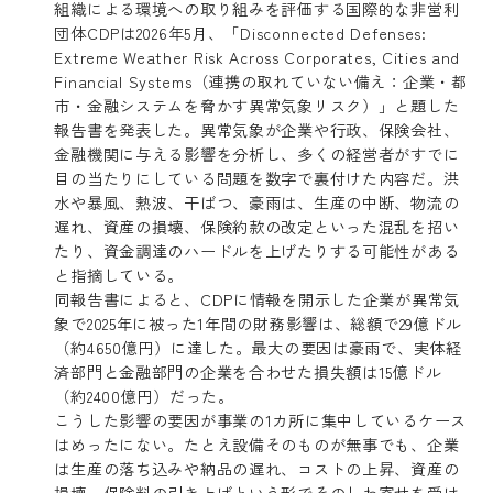
組織による環境への取り組みを評価する国際的な非営利
団体CDPは2026年5月、「Disconnected Defenses:
Extreme Weather Risk Across Corporates, Cities and
Financial Systems（連携の取れていない備え：企業・都
市・金融システムを脅かす異常気象リスク）」と題した
報告書を発表した。異常気象が企業や行政、保険会社、
金融機関に与える影響を分析し、多くの経営者がすでに
目の当たりにしている問題を数字で裏付けた内容だ。洪
水や暴風、熱波、干ばつ、豪雨は、生産の中断、物流の
遅れ、資産の損壊、保険約款の改定といった混乱を招い
たり、資金調達のハードルを上げたりする可能性がある
と指摘している。
同報告書によると、CDPに情報を開示した企業が異常気
象で2025年に被った1年間の財務影響は、総額で29億ドル
（約4650億円）に達した。最大の要因は豪雨で、実体経
済部門と金融部門の企業を合わせた損失額は15億ドル
（約2400億円）だった。
こうした影響の要因が事業の1カ所に集中しているケース
はめったにない。たとえ設備そのものが無事でも、企業
は生産の落ち込みや納品の遅れ、コストの上昇、資産の
損壊、保険料の引き上げという形でそのしわ寄せを受け