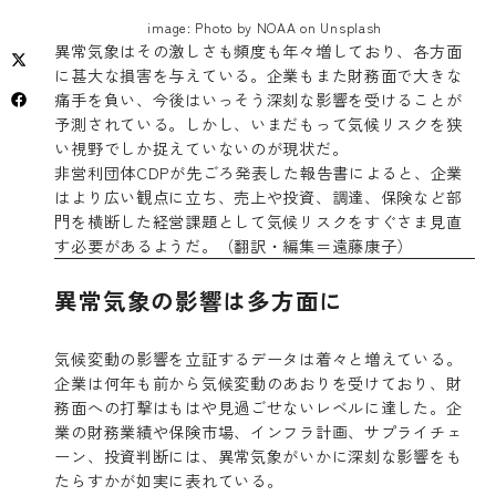
image: Photo by NOAA on Unsplash
異常気象はその激しさも頻度も年々増しており、各方面
に甚大な損害を与えている。企業もまた財務面で大きな
痛手を負い、今後はいっそう深刻な影響を受けることが
予測されている。しかし、いまだもって気候リスクを狭
い視野でしか捉えていないのが現状だ。
非営利団体CDPが先ごろ発表した報告書によると、企業
はより広い観点に立ち、売上や投資、調達、保険など部
門を横断した経営課題として気候リスクをすぐさま見直
す必要があるようだ。（翻訳・編集＝遠藤康子）
異常気象の影響は多方面に
気候変動の影響を立証するデータは着々と増えている。
企業は何年も前から気候変動のあおりを受けており、財
務面への打撃はもはや見過ごせないレベルに達した。企
業の財務業績や保険市場、インフラ計画、サプライチェ
ーン、投資判断には、異常気象がいかに深刻な影響をも
たらすかが如実に表れている。