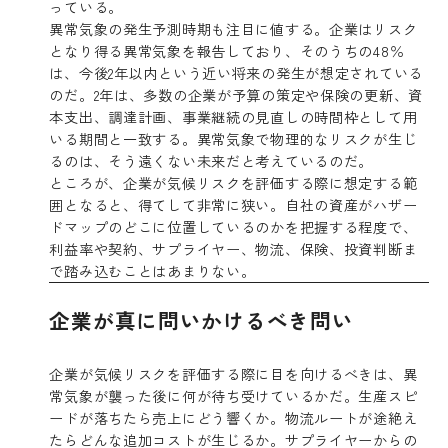
っている。
異常気象の発生予測時期も注目に値する。企業はリスク
となり得る異常気象を報告しており、そのうちの48％
は、今後2年以内という近い将来の発生が想定されている
のだ。2年は、多数の企業が予算の策定や保険の更新、資
本支出、調達計画、事業継続の見直しの時間枠として用
いる期間と一致する。異常気象で物理的なリスクが生じ
るのは、そう遠くない未来だと考えているのだ。
ところが、企業が気候リスクを評価する際に想定する範
囲となると、得てして非常に狭い。自社の資産がハザー
ドマップのどこに位置しているのかを把握する程度で、
利益率や契約、サプライヤー、物流、保険、投資判断ま
で踏み込むことはあまりない。
企業が真に問いかけるべき問い
企業が気候リスクを評価する際に目を向けるべきは、異
常気象が襲った後に何が待ち受けているかだ。生産スピ
ードが落ちたら売上にどう響くか。物流ルートが途絶え
たらどんな追加コストが生じるか。サプライヤーからの