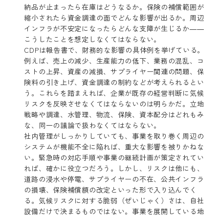
納品が止まったら在庫はどうなるか。保険の補償範囲が
縮小されたら資金調達の面でどんな影響が出るか。周辺
インフラが不安定になったらどんな支障が生じるか――
こうしたことを想定しなくてはならない。
CDPは報告書で、財務的な影響の具体例を挙げている。
例えば、売上の減少、生産能力の低下、業務の混乱、コ
ストの上昇、資産の減損、サプライヤー関連の問題、保
険料の引き上げ、資金調達の制約などが考えられるとい
う。これらを踏まえれば、企業が既存の経営判断に気候
リスクを反映させなくてはならないのは明らかだ。立地
戦略や調達、水管理、物流、保険、資本配分はどれもみ
な、同一の議論で扱わなくてはならない。
社内管理がしっかりしていても、事業を取り巻く周辺の
システムが機能不全に陥れば、重大な影響を被りかねな
い。緊急時の対応手順や事業の継続計画が策定されてい
れば、確かに役立つだろう。しかし、リスクは他にも、
道路の浸水や停電、サプライヤーの不在、公共インフラ
の損壊、保険補償額の改定といった形で入り込んでく
る。気候リスクに対する脆弱（ぜいじゃく）さは、自社
設備だけで決まるものではない。事業を展開している地