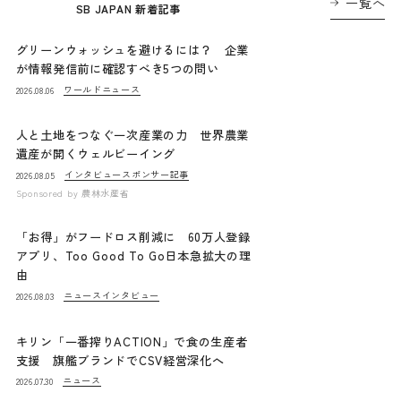
一覧へ
SB JAPAN 新着記事
グリーンウォッシュを避けるには？ 企業
が情報発信前に確認すべき5つの問い
ワールドニュース
2026.08.06
人と土地をつなぐ一次産業の力 世界農業
遺産が開くウェルビーイング
インタビュー
スポンサー記事
2026.08.05
Sponsored by
農林水産省
「お得」がフードロス削減に 60万人登録
アプリ、Too Good To Go日本急拡大の理
由
ニュース
インタビュー
2026.08.03
キリン「一番搾りACTION」で食の生産者
支援 旗艦ブランドでCSV経営深化へ
ニュース
2026.07.30