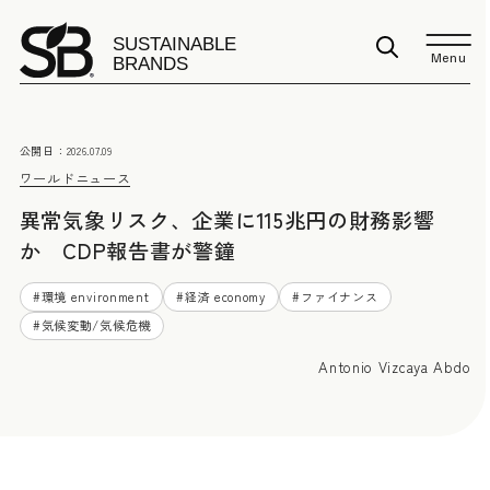
Menu
公開日：
2026.07.09
ワールドニュース
異常気象リスク、企業に115兆円の財務影響
か CDP報告書が警鐘
#
環境 environment
#
経済 economy
#
ファイナンス
#
気候変動/気候危機
Antonio Vizcaya Abdo