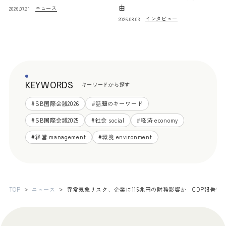
由
ニュース
2026.07.21
インタビュー
2026.08.03
KEYWORDS
キーワードから探す
#
SB国際会議2026
#
話題のキーワード
#
SB国際会議2025
#
社会 social
#
経済 economy
#
経営 management
#
環境 environment
TOP
ニュース
異常気象リスク、企業に115兆円の財務影響か CDP報告書