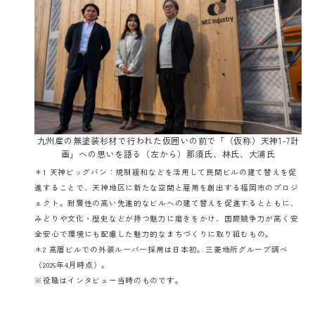
九州産の無塗装杉材で行われた仮囲いの前で「（仮称）天神1-7計
画」への思いを語る（左から）那須氏、林氏、大浦氏
＊1
天神ビッグバン：規制緩和などを活用して民間ビルの建て替えを促
進することで、天神地区に新たな空間と雇用を創出する福岡市のプロジ
ェクト。耐震性の高い先進的なビルへの建て替えを促進するとともに、
みどりや文化・歴史などが持つ魅力に磨きをかけ、国際競争力が高く安
全安心で環境にも配慮した魅力的なまちづくりに取り組むもの。
＊2 高層ビルでの外装ルーバー採用は日本初。三菱地所グループ調べ
（2026年4月時点）。
※役職はインタビュー当時のものです。