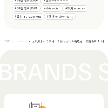
#
SB国際会議2026
#
話題のキーワード
#
SB国際会議2025
#
社会 social
#
経済 economy
#
経営 management
#
環境 environment
TOP
ニュース
九州産木材で天神に自然と文化の循環を 三菱地所「（仮称）