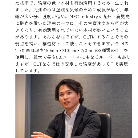
た技術で、強度の低い木材を有効活用するために生まれ
ました。九州の杉は温暖な気候のために成長が早く、年
輪が広い分、強度が低い。MEC Industryが九州・鹿児島
に拠点を置いた理由の一つに、その生育速度から径が大
きくなり、有効活用されていない木材が多いということ
があります。そんな杉材ですが、CLTにすることでその
弱点を補い、構造材として使うこともできます。今回の
1-7計画は厚さ150mm・210mm・270mmの3種類のCLTを
使用し、最大で長さ8.8メートルにもなるルーバーもあり
ますが、CLTならではの安定した強度があってこそ実現
しています。