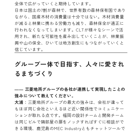
全体で広がっていくと期待しています。
日本は国土の7割が森林で、世界有数の森林保有国であり
ながら、国産木材の消費量は十分ではない。木材消費量
が減ると林業に携わる労働力も減り、森林保全が適正に
行われなくなってしまいます。CLTが様々なシーンで活
用され、新たな可能性を産み出していくことが、林業振
興や山の保全、ひいては地方創生にもつながっていくと
信じています。
グループ一体で目指す、人々に愛され
るまちづくり
―― 三菱地所グループの各社が連携して実現したことの
強みについて教えてください。
大浦
：三菱地所グループの最大の強みは、会社が違って
もほぼ同じ会社といえるほど近い関係性でコミュニケー
ションが取れる点です。福岡の設計チームと開発チーム
は同じビルで隣部屋の扉をノックすればすぐに相談がで
きる環境、鹿児島のMEC Industryともチャットツールで