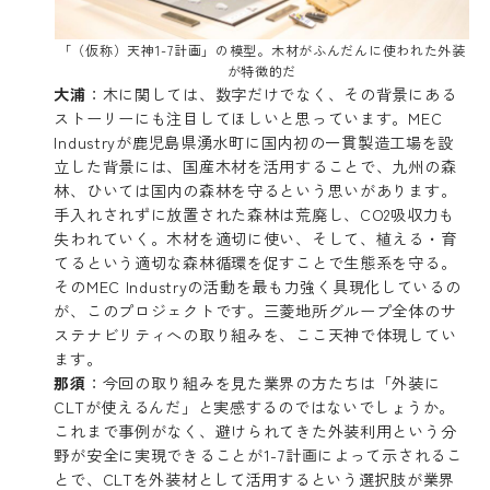
「（仮称）天神1-7計画」の模型。木材がふんだんに使われた外装
が特徴的だ
大浦
：木に関しては、数字だけでなく、その背景にある
ストーリーにも注目してほしいと思っています。MEC
Industryが鹿児島県湧水町に国内初の一貫製造工場を設
立した背景には、国産木材を活用することで、九州の森
林、ひいては国内の森林を守るという思いがあります。
手入れされずに放置された森林は荒廃し、CO2吸収力も
失われていく。木材を適切に使い、そして、植える・育
てるという適切な森林循環を促すことで生態系を守る。
そのMEC Industryの活動を最も力強く具現化しているの
が、このプロジェクトです。三菱地所グループ全体のサ
ステナビリティへの取り組みを、ここ天神で体現してい
ます。
那須
：今回の取り組みを見た業界の方たちは「外装に
CLTが使えるんだ」と実感するのではないでしょうか。
これまで事例がなく、避けられてきた外装利用という分
野が安全に実現できることが1-7計画によって示されるこ
とで、CLTを外装材として活用するという選択肢が業界