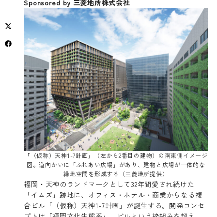
Sponsored by 三菱地所株式会社
「（仮称）天神1-7計画」（左から2番目の建物）の南東側イメージ
図。道向かいに「ふれあい広場」があり、建物と広場が一体的な
緑地空間を形成する（三菱地所提供）
福岡・天神のランドマークとして32年間愛され続けた
「イムズ」跡地に、オフィス・ホテル・商業からなる複
合ビル「（仮称）天神1-7計画」が誕生する。開発コンセ
プトは「福岡文化生態系」。ビルという枠組みを超え、