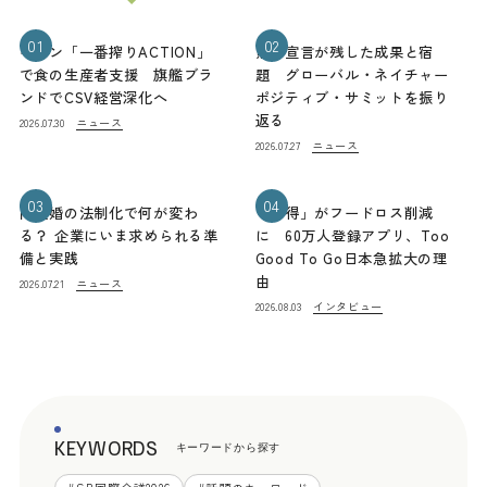
01
02
キリン「一番搾りACTION」
熊本宣言が残した成果と宿
で食の生産者支援 旗艦ブラ
題 グローバル・ネイチャー
ンドでCSV経営深化へ
ポジティブ・サミットを振り
返る
ニュース
2026.07.30
ニュース
2026.07.27
03
04
同性婚の法制化で何が変わ
「お得」がフードロス削減
る？ 企業にいま求められる準
に 60万人登録アプリ、Too
備と実践
Good To Go日本急拡大の理
由
ニュース
2026.07.21
インタビュー
2026.08.03
KEYWORDS
キーワードから探す