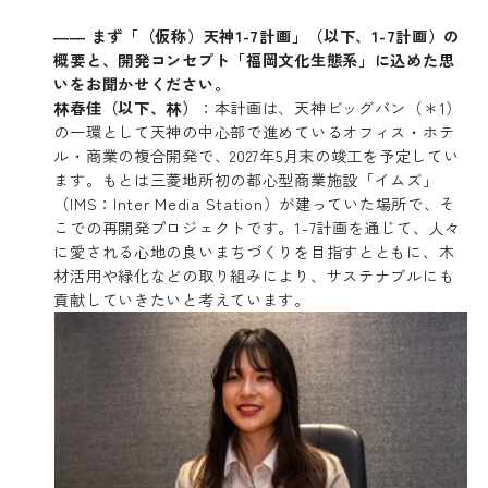
―― まず「（仮称）天神1-7計画」（以下、1-7計画）の
概要と、開発コンセプト「福岡文化生態系」に込めた思
いをお聞かせください。
林春佳（以下、林）
：本計画は、天神ビッグバン（＊1）
の一環として天神の中心部で進めているオフィス・ホテ
ル・商業の複合開発で、2027年5月末の竣工を予定してい
ます。もとは三菱地所初の都心型商業施設「イムズ」
（IMS：Inter Media Station）が建っていた場所で、そ
こでの再開発プロジェクトです。1-7計画を通じて、人々
に愛される心地の良いまちづくりを目指すとともに、木
材活用や緑化などの取り組みにより、サステナブルにも
貢献していきたいと考えています。