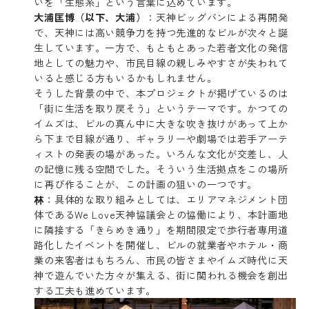
いを「生態系」という言葉に込めています。
大浦匡博（以下、大浦）
：天神ビッグバンによる再開発
で、天神には高い競争力を持つ先進的なビルが次々と誕
生しています。一方で、もともとあった若者文化の発信
地としての魅力や、市民目線の親しみやすさが失われて
いると感じる方もいるかもしれません。
そうした背景の中で、本プロジェクトが掲げているのは
「街に生活を取り戻そう」というテーマです。かつての
イムズは、ビルの真ん中に大きな吹き抜けがあって上か
ら下まで目線が通り、ギャラリーや劇場では若手アーテ
ィストの発表の場があった。いろんな文化が交差し、人
の記憶に残る空間でした。そういう生活拠点をこの場所
に再び作ることが、この計画の狙いの一つです。
林
：具体的な取り組みとしては、エリアマネジメント団
体であるWe Love天神協議会との協働により、本計画地
に隣接する「きらめき通り」を期間限定で歩行者専用道
路化したイベントを開催し、ビルの就業者やホテル・商
業の来客者はもちろん、市民の皆さまやイムズ時代に天
神で遊んでいた方々が集える、街に関われる機会を創出
する工夫も進めています。