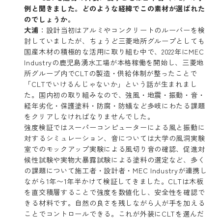
例と聞きました。どのような経緯でこの素材が選ばれた
のでしょうか。
大浦
：設計当初はアルミやコンクリートのルーバーを検
討していましたが、ちょうど三菱地所グループとしても
国産木材の積極的な活用に取り組む中で、2022年にMEC
Industryの鹿児島湧水工場が本格稼働を開始し、三菱地
所グループ内でCLTの製造・供給体制が整ったことで
「CLTでいけるんじゃないか」という話が生まれまし
た。国内初の取り組みなので、強風・地震・振動・音・
経年劣化・保護塗料・防腐・防蟻など多岐にわたる課題
をクリアしなければなりませんでした。
強度検証ではスーパーコンピューターによる風と振動に
対するシミュレーション、音については大学の風洞実験
室でのモックアップ実験による風切り音の確認、促進対
候性試験や実物大暴露試験による塗料の選定など、多く
の課題について施工者・設計者・MEC Industryが連携し
ながら1年〜1年半かけて検証してきました。CLTは木板
を直交積層することで強度を数値化し、安全性を確認で
きる材料です。自然の良さを残しながら人が手を加える
ことでコントロールできる。これが外装にCLTを選んだ