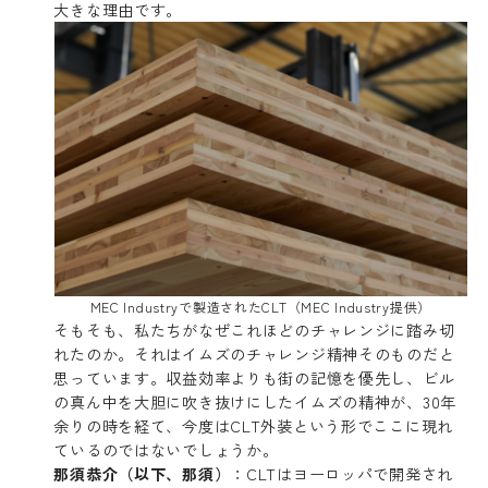
大きな理由です。
MEC Industryで製造されたCLT（MEC Industry提供）
そもそも、私たちがなぜこれほどのチャレンジに踏み切
れたのか。それはイムズのチャレンジ精神そのものだと
思っています。収益効率よりも街の記憶を優先し、ビル
の真ん中を大胆に吹き抜けにしたイムズの精神が、30年
余りの時を経て、今度はCLT外装という形でここに現れ
ているのではないでしょうか。
那須恭介（以下、那須）
：CLTはヨーロッパで開発され