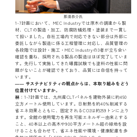
那須恭介氏
1-7計画において、MEC Industryでは原木の調達から製
材、CLTの製造・加工、防腐防蟻処理・塗装まで一貫し
て担いました。自社工場内で対応できない部分は外部に
委託しながら製造に係る工程管理に対応し、品質管理の
各段階では設計・施工・MEC Industryの3者が立ち会い
確認を重ね、採用される製品の製造はほぼ完了していま
す。先行して実施してきた曝露試験でも塗料の性能に問
題がないことが確認できており、品質には自信を持って
います。
―― サステナビリティの観点からは、本取り組みをどう
位置付けていますか。
林
：1-7計画では、九州産CLTパネルを建物外装に約450
立方メートル使用しています。日射熱を約40%削減する
省エネ効果とともに、固定されるCO2は約259トンに上り
ます。全館の使用電力を再生可能エネルギー由来とする
こと、40本以上の高木や900平方メートル超の緑地を設
けることも合わせて、省エネ性能や環境・健康配慮を多