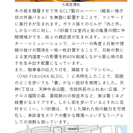
大浦匡博氏
木の板を積層させて作るCLT製のルーバー（細長い格子
状の外装パネル）を無数に配置することで、ファサード
に奥行きが生まれます。ガラス張りのビルが「内と外」
しかないのに対し、1-7計画では室内と街の風景の間に中
間領域ができ、街との親近感が生まれます。コンピュー
ター・シミュレーションで、ルーバーの角度と日射や視
線の抜けの関係を一枚一枚計算することで、日射の熱に
よる室内温度への影響を約40%削減しながら居心地の良
さを生み出す配置になっています。
また、駐車場の出入り口を、隣接する「ワンビル」
（ONE FUKUOKA BLDG．）と共用化したことで、四囲
のどこを歩いても「裏」がない設計を実現しました。天
神1丁目は、天神中央公園、市役所前のふれあい広場、ア
クロス福岡の森、薬院新川の桜並木など、実は驚くほど
緑豊かなエリアです。しかし街を歩いているとそれに気
付きにくい。1-7計画は、そうした隠れた街の魅力を可視
化し、来訪者をエリアの豊かな環境へといざなうハブと
しての役割も担っています。