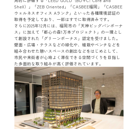
角的に評価する「LEED GOLD（BD+C: Core and
Shell）」「ZEB Oriented」「CASBEE福岡」「CASBEE
ウェルネスオフィス Aランク」といった各種環境認証の
取得を予定しており、一部はすでに取得済みです。
さらに2025年12月には、福岡市の「天神ビッグバンボーナ
ス」に加えて「都心の森1万本プロジェクト」の一環とし
て創設された「グリーンボーナス」認定を受けました。
壁面・広場・テラスなどの緑化や、植栽やベンチなどを
組み合わせた憩いスペースの創出などをはじめとして、
市民や来街者が心地よく滞在できる空間づくりを目指し
た多面的な取り組みが高く評価されています。