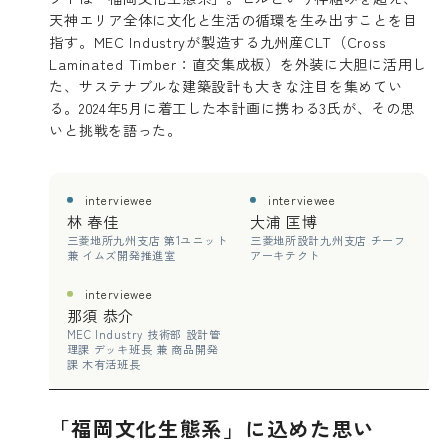
天神エリア全体に文化と生活の循環を生み出すことを目
指す。MEC Industryが製造する九州産CLT（Cross
Laminated Timber：直交集成板）を外装に大胆に活用し
た、サステナブルな建築設計も大きな注目を集めてい
る。2024年5月に着工した本計画に携わる3氏が、その思
いと挑戦を語った。
interviewee
interviewee
林 春佳
大浦 匡博
三菱地所九州支店 第1ユニット
三菱地所設計九州支店 チーフ
兼 イムズ開発推進室
アーキテクト
interviewee
那須 恭介
MEC Industry 技術部 設計管
理課 デッキ班長 兼 商品開発
課 木有活班長
「福岡文化生態系」に込めた思い