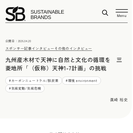
Menu
公開日：
2026.04.20
スポンサー記事
インタビュー
その他のインタビュー
九州産木材で天神に自然と文化の循環を 三
菱地所「（仮称）天神1-7計画」の挑戦
#
カーボンニュートラル/脱炭素
#
環境 environment
#
気候変動/気候危機
眞崎 裕史