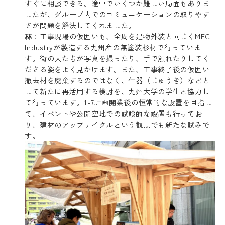
すぐに相談できる。途中でいくつか難しい局面もありま
したが、グループ内でのコミュニケーションの取りやす
さが問題を解決してくれました。
林
：工事現場の仮囲いも、全周を建物外装と同じくMEC
Industryが製造する九州産の無塗装杉材で行っていま
す。街の人たちが写真を撮ったり、手で触れたりしてく
ださる姿をよく見かけます。また、工事終了後の仮囲い
撤去材を廃棄するのではなく、什器（じゅうき）などと
して新たに再活用する検討を、九州大学の学生と協力し
て行っています。1-7計画開業後の恒常的な設置を目指し
て、イベントや公開空地での試験的な設置も行ってお
り、建材のアップサイクルという観点でも新たな試みで
す。