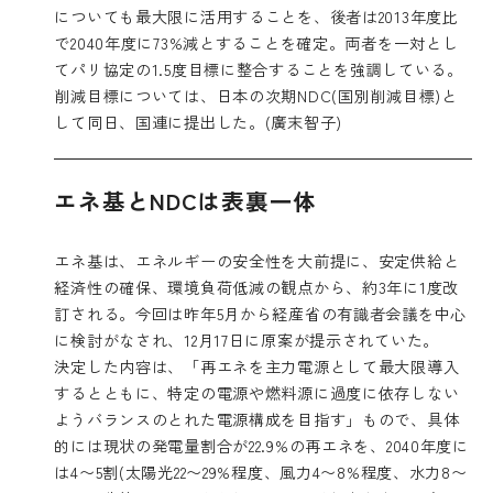
についても最大限に活用することを、後者は2013年度比
で2040年度に73%減とすることを確定。両者を一対とし
てパリ協定の1.5度目標に整合することを強調している。
削減目標については、日本の次期NDC(国別削減目標)と
して同日、国連に提出した。(廣末智子)
エネ基とNDCは表裏一体
エネ基は、エネルギーの安全性を大前提に、安定供給と
経済性の確保、環境負荷低減の観点から、約3年に1度改
訂される。今回は昨年5月から経産省の有識者会議を中心
に検討がなされ、12月17日に原案が提示されていた。
決定した内容は、「再エネを主力電源として最大限導入
するとともに、特定の電源や燃料源に過度に依存しない
ようバランスのとれた電源構成を目指す」もので、具体
的には現状の発電量割合が22.9%の再エネを、2040年度に
は4〜5割(太陽光22〜29%程度、風力4〜8%程度、水力8〜