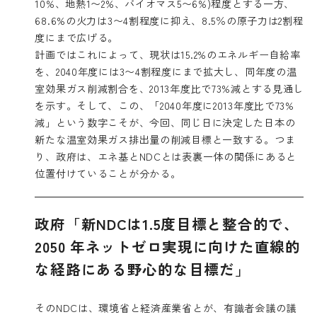
10%、地熱1〜2%、バイオマス5〜6%)程度とする一方、
68.6%の火力は3〜4割程度に抑え、8.5％の原子力は2割程
度にまで広げる。
計画ではこれによって、現状は15.2%のエネルギー自給率
を、2040年度には3〜4割程度にまで拡大し、同年度の温
室効果ガス削減割合を、2013年度比で73%減とする見通し
を示す。そして、この、「2040年度に2013年度比で73%
減」という数字こそが、今回、同じ日に決定した日本の
新たな温室効果ガス排出量の削減目標と一致する。つま
り、政府は、エネ基とNDCとは表裏一体の関係にあると
位置付けていることが分かる。
政府「新NDCは1.5度目標と整合的で、
2050 年ネットゼロ実現に向けた直線的
な経路にある野心的な目標だ」
そのNDCは、環境省と経済産業省とが、有識者会議の議