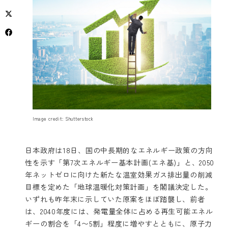
Image credit: Shutterstock
日本政府は18日、国の中長期的なエネルギー政策の方向
性を示す「
第7次エネルギー基本計画(エネ基)
」と、2050
年ネットゼロに向けた新たな温室効果ガス排出量の削減
目標を定めた「
地球温暖化対策計画
」を閣議決定した。
いずれも昨年末に示していた原案をほぼ踏襲し、前者
は、2040年度には、発電量全体に占める再生可能エネル
ギーの割合を「4〜5割」程度に増やすとともに、原子力