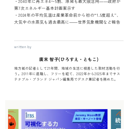
・
2040年に再エネ4〜5割、原発も最大限活用――政府が
第7次エネルギー基本計画案示す
・
2024年の平均気温は産業革命前から初の“1.5度超え”、
大気中の水蒸気も過去最高に――世界気象機関など報告
written by
廣末 智子(ひろすえ・ともこ)
地方紙の記者として21年間、地域の生活に根差した取材活動を行
う。2011年に退職し、フリーを経て、2022年から2025年までサス
テナブル・ブランド ジャパン編集局でデスク兼記者を務めた。