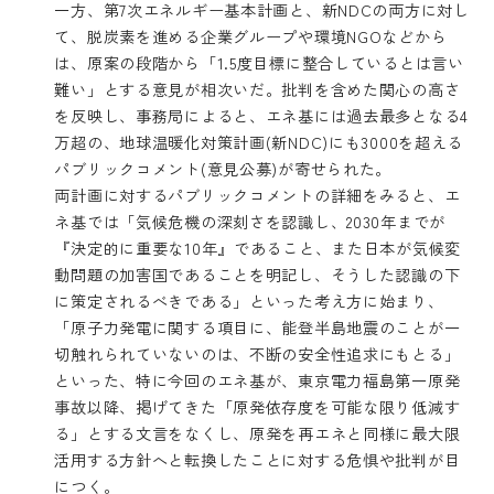
一方、第7次エネルギー基本計画と、新NDCの両方に対し
て、脱炭素を進める企業グループや環境NGOなどから
は、原案の段階から「1.5度目標に整合しているとは言い
難い」とする意見が相次いだ。批判を含めた関心の高さ
を反映し、事務局によると、エネ基には過去最多となる4
万超の、地球温暖化対策計画(新NDC)にも3000を超える
パブリックコメント(意見公募)が寄せられた。
両計画に対するパブリックコメントの詳細をみると、
エ
ネ基
では「気候危機の深刻さを認識し、2030年までが
『決定的に重要な10年』であること、また日本が気候変
動問題の加害国であることを明記し、そうした認識の下
に策定されるべきである」といった考え方に始まり、
「原子力発電に関する項目に、能登半島地震のことが一
切触れられていないのは、不断の安全性追求にもとる」
といった、特に今回のエネ基が、東京電力福島第一原発
事故以降、掲げてきた「原発依存度を可能な限り低減す
る」とする文言をなくし、原発を再エネと同様に最大限
活用する方針へと転換したことに対する危惧や批判が目
につく。