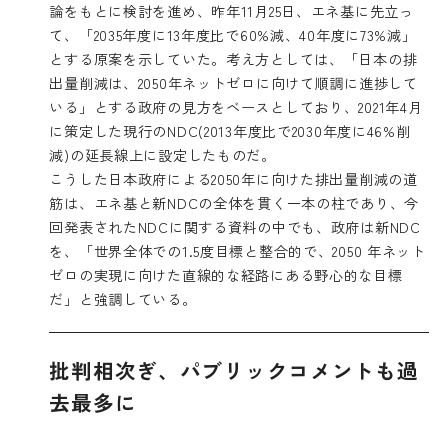
論をもとに検討を進め、昨年11月25日、エネ基に先立っ
て、「2035年度に13年度比で60%減、40年度に73%減」
とする原案を示していた。考え方としては、「日本の排
出量削減は、2050年ネットゼロに向けて順調に進捗して
いる」とする政府の見方をベースとしており、2021年4月
に策定した現行のNDC(2013年度比で2030年度に46%削
減)の延長線上に設定したものだ。
こうした日本政府による2050年に向けた排出量削減の道
筋は、エネ基と新NDCの全体を貫く一本の柱であり、今
回発表された
NDCに関する資料
の中でも、政府は新NDC
を、「世界全体での1.5度目標と整合的で、2050 年ネット
ゼロの実現に向けた直線的な経路にある野心的な目標
だ」と強調している。
批判相次ぎ、パブリックコメントも過
去最多に