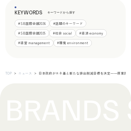
KEYWORDS
キーワードから探す
#
SB国際会議2026
#
話題のキーワード
#
SB国際会議2025
#
社会 social
#
経済 economy
#
経営 management
#
環境 environment
TOP
ニュース
日本政府がエネ基と新たな排出削減目標を決定――原案踏襲、