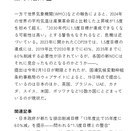
一方で世界気象機関(WMO)などの報告によると、2024年
の世界の平均気温は産業革命前と比較した上昇域が1.5度
を初めて超え、「2030年代に1.5度目標が達成できなくな
る可能性は高い」とする警告もなされるなど、危機は近
づいている。2023年に開かれたCOP28では、1.5度目標の
達成には、2019年比で2030年までに43%、2035年までに
60%削減する必要性が示されているが、各国の新NDCは
それに見合ったものとなるのかどうか――。
提出は今年2月10日が期限とされたが、
国連気候変動枠組
条約事務局のウェブサイト
によると、19日時点で提出し
ているのは日本のほか、英国、ブラジル、UAE、カナ
ダ、スイス、米国、ボツワナなど10数カ国にとどまって
いるのが現状だ。
関連記事
・
日本政府が新たな排出削減目標「13年度比で35年度に
60%減」を提示――問われる“1.5度目標との整合”