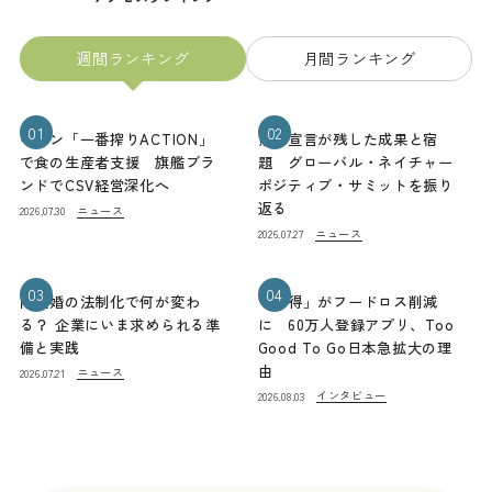
週間ランキング
月間ランキング
01
02
キリン「一番搾りACTION」
熊本宣言が残した成果と宿
で食の生産者支援 旗艦ブラ
題 グローバル・ネイチャー
ンドでCSV経営深化へ
ポジティブ・サミットを振り
返る
ニュース
2026.07.30
ニュース
2026.07.27
03
04
同性婚の法制化で何が変わ
「お得」がフードロス削減
る？ 企業にいま求められる準
に 60万人登録アプリ、Too
備と実践
Good To Go日本急拡大の理
由
ニュース
2026.07.21
インタビュー
2026.08.03