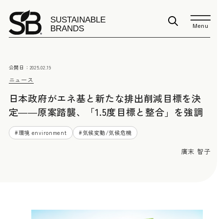
Menu
公開日：
2025.02.19
ニュース
日本政府がエネ基と新たな排出削減目標を決
定――原案踏襲、「1.5度目標と整合」を強調
#
環境 environment
#
気候変動/気候危機
廣末 智子