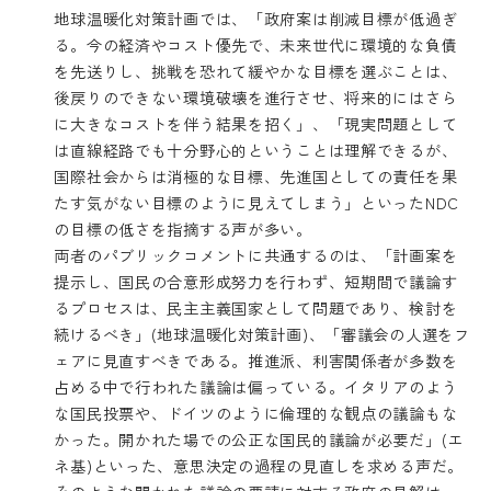
地球温暖化対策計画
では、「政府案は削減目標が低過ぎ
る。今の経済やコスト優先で、未来世代に環境的な負債
を先送りし、挑戦を恐れて緩やかな目標を選ぶことは、
後戻りのできない環境破壊を進行させ、将来的にはさら
に大きなコストを伴う結果を招く」、「現実問題として
は直線経路でも十分野心的ということは理解できるが、
国際社会からは消極的な目標、先進国としての責任を果
たす気がない目標のように見えてしまう」といったNDC
の目標の低さを指摘する声が多い。
両者のパブリックコメントに共通するのは、「計画案を
提示し、国民の合意形成努力を行わず、短期間で議論す
るプロセスは、民主主義国家として問題であり、検討を
続けるべき」(地球温暖化対策計画)、「審議会の人選をフ
ェアに見直すべきである。推進派、利害関係者が多数を
占める中で行われた議論は偏っている。イタリアのよう
な国民投票や、ドイツのように倫理的な観点の議論もな
かった。開かれた場での公正な国民的議論が必要だ」(エ
ネ基)といった、意思決定の過程の見直しを求める声だ。