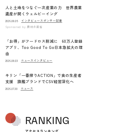
人と土地をつなぐ一次産業の力 世界農業
遺産が開くウェルビーイング
インタビュー
スポンサー記事
2026.08.05
Sponsored by
農林水産省
「お得」がフードロス削減に 60万人登録
アプリ、Too Good To Go日本急拡大の理
由
ニュース
インタビュー
2026.08.03
キリン「一番搾りACTION」で食の生産者
支援 旗艦ブランドでCSV経営深化へ
ニュース
2026.07.30
RANKING
アクセスランキング