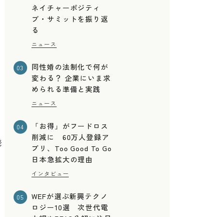
ネイチャーポジティ
ブ・サミットを振り返
る
ニュース
同性婚の法制化で何が
03
変わる？ 企業にいま求
められる準備と実践
ニュース
「お得」がフードロス
04
削減に 60万人登録ア
発
プリ、Too Good To Go
日本急拡大の理由
インタビュー
WEFが選ぶ新興テクノ
05
ロジー10選 次世代電