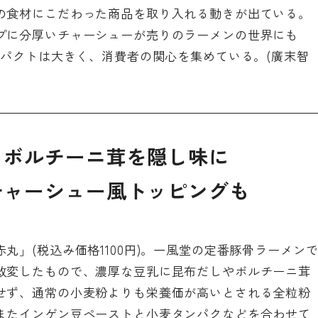
の食材にこだわった商品を取り入れる動きが出ている。
プに分厚いチャーシューが売りのラーメンの世界にも
ンパクトは大きく、消費者の関心を集めている。(廣末智
、ボルチーニ茸を隠し味に
チャーシュー風トッピングも
丸」(税込み価格1100円)。一風堂の定番豚骨ラーメン
改変したもので、濃厚な豆乳に昆布だしやボルチーニ茸
せず、通常の小麦粉よりも栄養価が高いとされる全粒粉
またインゲン豆ペーストと小麦タンパクなどを合わせて