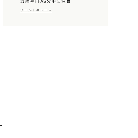
力網やPFAS分解に注目
週
ワールドニュース