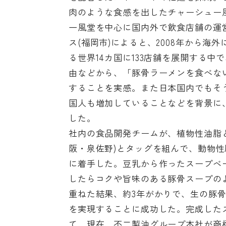
肉のような食感を出したチャーシュー
一風堂を中心に国内外で飲食店舗の運
ス(福岡市)によると、2008年から海
る世界14カ国に133店舗を展開する
由などから、「豚骨ラーメンを食べな
することを実感。また日本国内でもそ
国人も増加していることなどを背景に
した。
社内の食品開発チームが、植物性油脂と
阪・泉佐野)とタッグを組んで、動物性
に着手した。豆乳から作ったスープベ
したらコクや旨味のある豚骨スープの
重ねた結果、約3年がかりで、生の豚
を実現することに成功した。完成したスー
て、現在、不二製油グループ本社が商