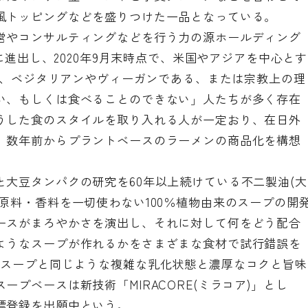
風トッピングなどを盛りつけた一品となっている。
営やコンサルティングなどを行う力の源ホールディング
外に進出し、2020年9月末時点で、米国やアジアを中心とす
中で、ベジタリアンやヴィーガンである、または宗教上の理
い、もしくは食べることのできない」人たちが多く存在
うした食のスタイルを取り入れる人が一定おり、在日外
、数年前からプラントベースのラーメンの商品化を構想
大豆タンパクの研究を60年以上続けている不二製油(大
原料・香料を一切使わない100％植物由来のスープの開
ースがまろやかさを演出し、それに対して何をどう配合
ようなスープが作れるかをさまざまな食材で試行錯誤を
骨スープと同じような複雑な乳化状態と濃厚なコクと旨味
プベースは新技術「MIRACORE(ミラコア)」とし
標登録を出願中という。