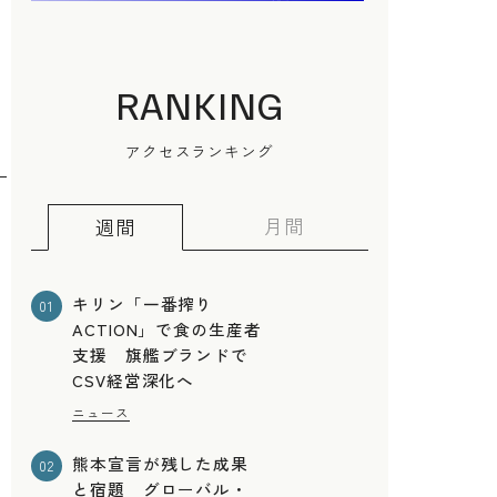
RANKING
アクセスランキング
月間
週間
キリン「一番搾り
01
ACTION」で食の生産者
支援 旗艦ブランドで
CSV経営深化へ
で
ニュース
熊本宣言が残した成果
02
と宿題 グローバル・