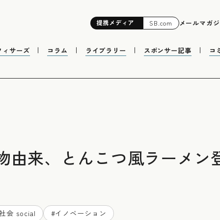
提携
メディア
メールマガジ
SB.com
フィサーズ
コラム
ライブラリー
スポンサー記事
コ
物由来、とんこつ風ラーメン
社会 social
#
イノベーション