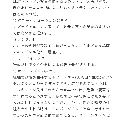
球がレントゲン写真を撮ったかのように」と表現する。
氏があげたコロナ禍により加速すると予測したトレンド
は次の４つだ。
1) グローバリゼーションの再考
サプライチェーンに関しても地元に戻す企業が増えるの
ではないかと推測する。
2) デジタル化
ZOOMの会議が飛躍的に伸びたように、さまざまな場面
でのデジタル化が一層進む。
3) サーベイランス
行政だけでなく企業による監視社会が拡大する。
4) ポピュリズムの広がり
極端な政策を主張するポピュリズム(大衆迎合主義)がデジ
タルテクノロジーを使ってさらに広がるのではと予測。
エルキントン氏はこれからの10―15年は、危険で変革的
な年になると予測する。私たちは不確実性と混乱を受け
入れなければならないようだ。しかし、新たな経済の仕
組みが生まれる時は、古いパラダイムでは全く考えられ
なかったものが必然的な動きとなる。グリーンスワンは