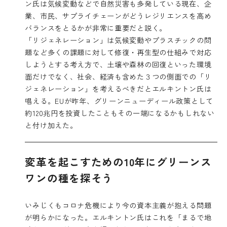
ン氏は気候変動などで自然災害も多発している現在、企
業、市民、サプライチェーンがどうレジリエンスを高め
バランスをとるかが非常に重要だと説く。
「リジェネレーション」は気候変動やプラスチックの問
題など多くの課題に対して修復・再生型の仕組みで対応
しようとする考え方で、土壌や森林の回復といった環境
面だけでなく、社会、経済も含めた３つの側面での「リ
ジェネレーション」を考えるべきだとエルキントン氏は
唱える。EUが昨年、グリーンニューディール政策として
約120兆円を投資したこともその一端になるかもしれない
と付け加えた。
変革を起こすための10年にグリーンス
ワンの種を探そう
いみじくもコロナ危機により今の資本主義が抱える問題
が明らかになった。エルキントン氏はこれを「まるで地