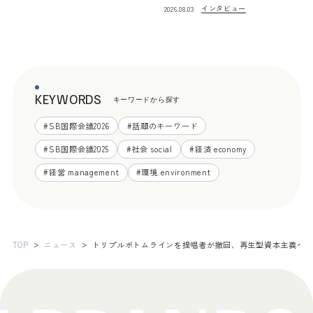
インタビュー
2026.08.03
KEYWORDS
キーワードから探す
#
SB国際会議2026
#
話題のキーワード
#
SB国際会議2025
#
社会 social
#
経済 economy
#
経営 management
#
環境 environment
TOP
ニュース
トリプルボトムラインを提唱者が撤回、再生型資本主義へ