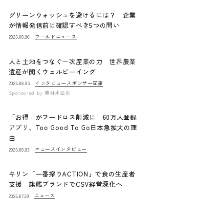
グリーンウォッシュを避けるには？ 企業
が情報発信前に確認すべき5つの問い
ワールドニュース
2026.08.06
人と土地をつなぐ一次産業の力 世界農業
遺産が開くウェルビーイング
インタビュー
スポンサー記事
2026.08.05
Sponsored by
農林水産省
「お得」がフードロス削減に 60万人登録
アプリ、Too Good To Go日本急拡大の理
由
ニュース
インタビュー
2026.08.03
キリン「一番搾りACTION」で食の生産者
支援 旗艦ブランドでCSV経営深化へ
ニュース
2026.07.30