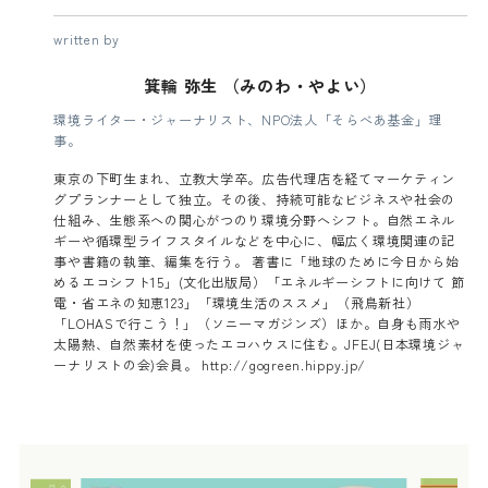
written by
箕輪 弥生 （みのわ・やよい）
環境ライター・ジャーナリスト、NPO法人「そらべあ基金」理
事。
東京の下町生まれ、立教大学卒。広告代理店を経てマーケティン
グプランナーとして独立。その後、持続可能なビジネスや社会の
仕組み、生態系への関心がつのり環境分野へシフト。自然エネル
ギーや循環型ライフスタイルなどを中心に、幅広く環境関連の記
事や書籍の執筆、編集を行う。 著書に「地球のために今日から始
めるエコシフト15」(文化出版局）「エネルギーシフトに向けて 節
電・省エネの知恵123」「環境生活のススメ」（飛鳥新社）
「LOHASで行こう！」（ソニーマガジンズ）ほか。自身も雨水や
太陽熱、自然素材を使ったエコハウスに住む。JFEJ(日本環境ジャ
ーナリストの会)会員。 http://gogreen.hippy.jp/