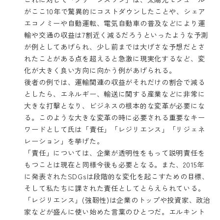
がここ10年で驚異的にコストダウンしたことや、シェア
エコノミーや自動運転、電気自動車の普及などにより運
輸や交通の収益は7割近く減るだろうといったような予測
が例としてあげられ、少し前までは大げさな予想だとさ
れたことがある点を超えると急激に現実化するなど、変
化が大きく良い方向に向かう例があげられる。
後者の例では、運輸関連の収益がそれだけの割合で減る
としたら、エネルギー、輸送に関する産業などに非常に
大きな打撃となり、ビジネスの根本的な変革が必要にな
る。このような大きな変革の時に必要される重要なキー
ワードとして氏は「責任」「レジリエンス」「リジェネ
レーション」を挙げた。
「責任」については、企業が透明性をもって説明責任を
もつことは現在と同様今後も必要となる。また、2015年
に発表されたSDGsは段階的な変化を起こすための目標、
そして私たちに課された責任としてとらえられている。
「レジリエンス」(強靭性)は企業のトップや投資家、政治
家などが盛んに使い始めた言葉のひとつだ。エルキント