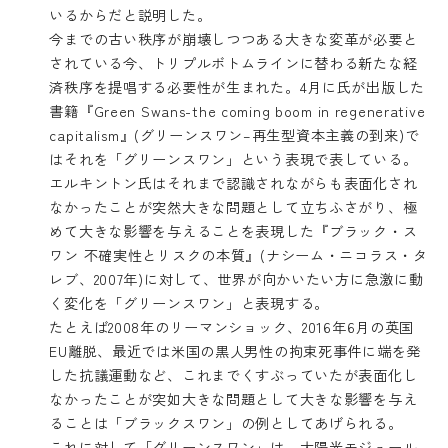
いるからだと説明した。
今までの古い秩序が崩壊しつつある大きな変革が必要と
されている今、トリプルボトムラインに替わる新たな経
済秩序を提唱する必要性が生まれた。4月に氏が出版した
書籍『Green Swans-the coming boom in regenerative
capitalism』(グリーンスワン–再生型資本主義の到来)で
はそれを「グリーンスワン」という表現で表している。
エルキントン氏はそれまで認識されながらも表面化され
なかったことが突然大きな問題として立ちふさがり、極
めて大きな影響を与えることを表現した『ブラック・ス
ワン 不確実性とリスクの本質』(ナシーム・ニコラス・タ
レブ、2007年)に対して、世界が向かいたい方に急激に動
く変化を「グリーンスワン」と表現する。
たとえば2008年のリーマンショック、2016年6月の英国
EU離脱、最近では米国の黒人男性の拘束死事件に端を発
した抗議運動など、これまでくすぶっていたが表面化し
なかったことが突如大きな問題として大きな影響を与え
ることは「ブラックスワン」の例としてあげられる。
これに対して「グリーンスワン」は、太陽光モジュール