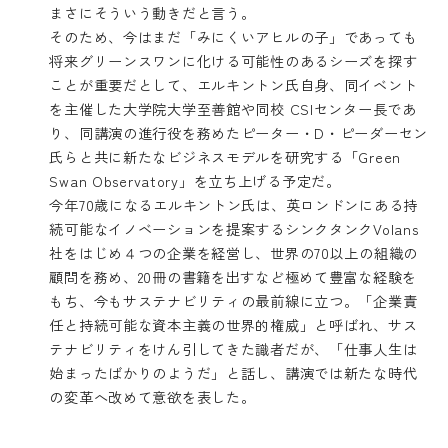
まさにそういう動きだと言う。
そのため、今はまだ「みにくいアヒルの子」であっても
将来グリーンスワンに化ける可能性のあるシーズを探す
ことが重要だとして、エルキントン氏自身、同イベント
を主催した大学院大学至善館や同校 CSIセンター長であ
り、同講演の進行役を務めたピーター・D・ピーダーセン
氏らと共に新たなビジネスモデルを研究する
「Green
Swan Observatory」
を立ち上げる予定だ。
今年70歳になるエルキントン氏は、英ロンドンにある持
続可能なイノベーションを提案するシンクタンク
Volans
社
をはじめ４つの企業を経営し、世界の70以上の組織の
顧問を務め、20冊の書籍を出すなど極めて豊富な経験を
もち、今もサステナビリティの最前線に立つ。「企業責
任と持続可能な資本主義の世界的権威」と呼ばれ、サス
テナビリティをけん引してきた識者だが、「仕事人生は
始まったばかりのようだ」と話し、講演では新たな時代
の変革へ改めて意欲を表した。