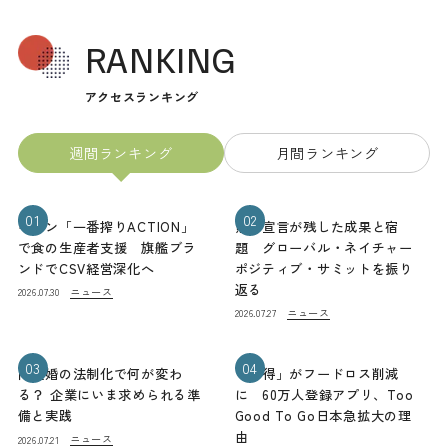
RANKING
アクセスランキング
週間ランキング
月間ランキング
01
02
キリン「一番搾りACTION」
熊本宣言が残した成果と宿
で食の生産者支援 旗艦ブラ
題 グローバル・ネイチャー
ンドでCSV経営深化へ
ポジティブ・サミットを振り
返る
ニュース
2026.07.30
ニュース
2026.07.27
03
04
同性婚の法制化で何が変わ
「お得」がフードロス削減
る？ 企業にいま求められる準
に 60万人登録アプリ、Too
備と実践
Good To Go日本急拡大の理
由
ニュース
2026.07.21