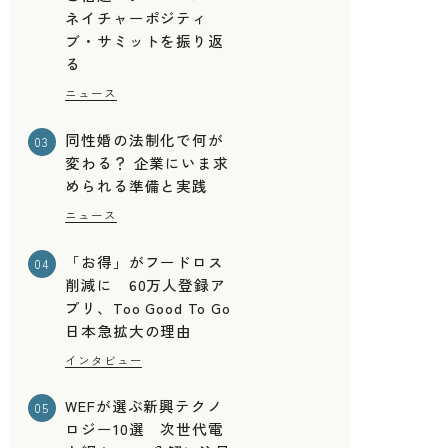
ネイチャーポジティ
ブ・サミットを振り返
る
ニュース
同性婚の法制化で何が
03
変わる？ 企業にいま求
められる準備と実践
ニュース
「お得」がフードロス
04
削減に 60万人登録ア
プリ、Too Good To Go
日本急拡大の理由
インタビュー
WEFが選ぶ新興テクノ
05
ロジー10選 次世代電