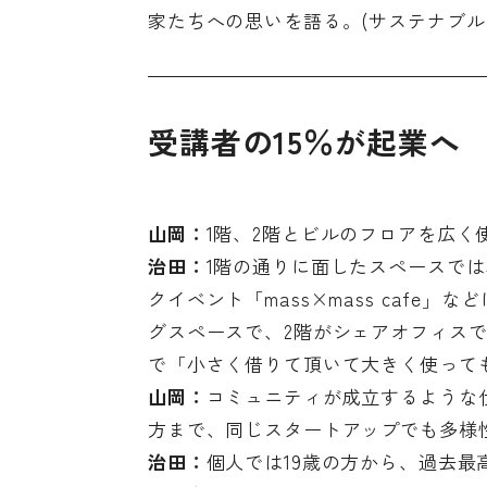
家たちへの思いを語る。(サステナブル
受講者の15％が起業へ
山岡：
1階、2階とビルのフロアを広
治田：
1階の通りに面したスペースで
クイベント「mass×mass cafe
グスペースで、2階がシェアオフィス
で「小さく借りて頂いて大きく使って
山岡：
コミュニティが成立するような
方まで、同じスタートアップでも多様
治田：
個人では19歳の方から、過去最