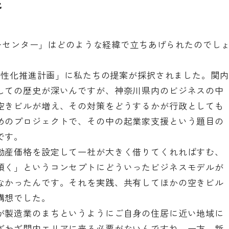
足
チャーセンター」はどのような経緯で立ちあげられたのでし
内活性化推進計画」に私たちの提案が採択されました。関内
しての歴史が深いんですが、神奈川県内のビジネスの中
空きビルが増え、その対策をどうするかが行政としても
めのプロジェクトで、その中の起業家支援という題目の
です。
動産価格を設定して一社が大きく借りてくれればすむ、
頂く」というコンセプトにどういったビジネスモデルが
なかったんです。それを実践、共有してほかの空きビル
構想でした。
が製造業のまちというようにご自身の住居に近い地域に
ざわざ関内エリアに来る必要がないんですね。一方、新