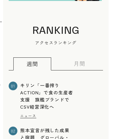
RANKING
アクセスランキング
月間
週間
ン
キリン「一番搾り
01
ACTION」で食の生産者
支援 旗艦ブランドで
CSV経営深化へ
ニュース
熊本宣言が残した成果
02
と宿題 グローバル・