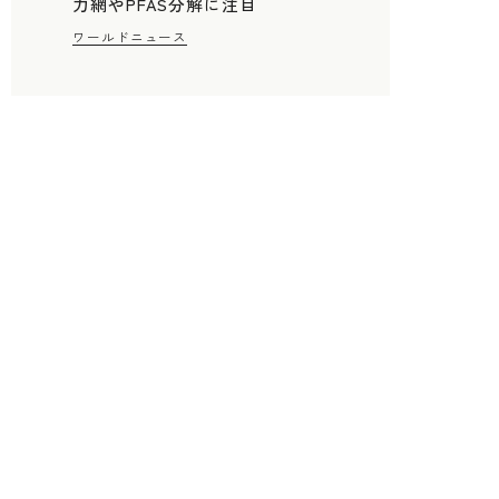
力網やPFAS分解に注目
ワールドニュース