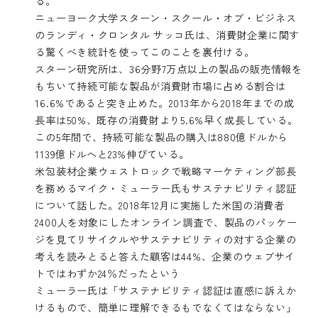
る。
ニューヨーク大学スターン・スクール・オブ・ビジネス
のランディ・クロンタル サッコ氏は、消費財企業に関す
る驚くべき統計を使ってこのことを裏付ける。
スターン研究所は、36分野7万点以上の製品の販売情報を
もちいて持続可能な製品が消費財市場に占める割合は
16.6%であると突き止めた。2013年から2018年までの成
長率は50%、既存の消費財より5.6%早く成長している。
この5年間で、持続可能な製品の購入は880億ドルから
1139億ドルへと23%伸びている。
米包装材企業ウェストロックで戦略マーケティング部長
を務めるマイク・ミューラー氏もサステナビリティ認証
について話した。2018年12月に実施した米国の消費者
2400人を対象にしたオンライン調査で、製品のパッケー
ジを見てリサイクルやサステナビリティの対する企業の
考えを読みとると答えた顧客は44%、企業のウェブサイ
トではわずか24％だったという
ミューラー氏は「サステナビリティ認証は直感に訴えか
けるもので、簡単に理解できるもでなくてはならない」