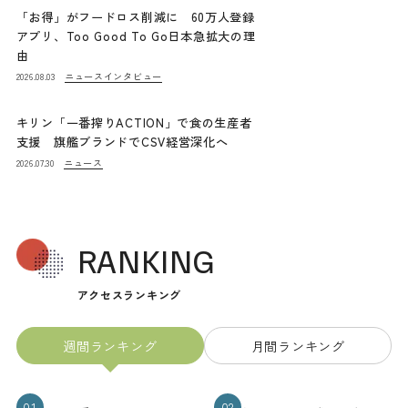
「お得」がフードロス削減に 60万人登録
アプリ、Too Good To Go日本急拡大の理
由
ニュース
インタビュー
2026.08.03
キリン「一番搾りACTION」で食の生産者
支援 旗艦ブランドでCSV経営深化へ
ニュース
2026.07.30
RANKING
アクセスランキング
週間ランキング
月間ランキング
01
02