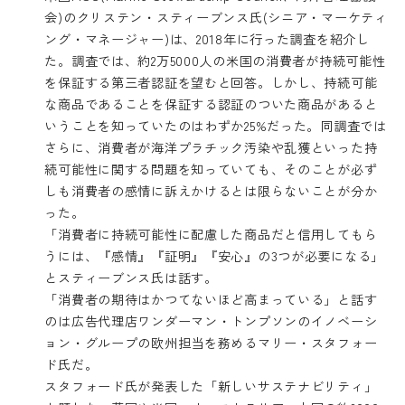
会)のクリステン・スティーブンス氏(シニア・マーケティ
ング・マネージャー)は、2018年に行った調査を紹介し
た。調査では、約2万5000人の米国の消費者が持続可能性
を保証する第三者認証を望むと回答。しかし、持続可能
な商品であることを保証する認証のついた商品があると
いうことを知っていたのはわずか25%だった。同調査では
さらに、消費者が海洋プラチック汚染や乱獲といった持
続可能性に関する問題を知っていても、そのことが必ず
しも消費者の感情に訴えかけるとは限らないことが分か
った。
「消費者に持続可能性に配慮した商品だと信用してもら
うには、『感情』『証明』『安心』の3つが必要になる」
とスティーブンス氏は話す。
「消費者の期待はかつてないほど高まっている」と話す
のは広告代理店ワンダーマン・トンプソンのイノベーシ
ョン・グループの欧州担当を務めるマリー・スタフォー
ド氏だ。
スタフォード氏が発表した「新しいサステナビリティ」