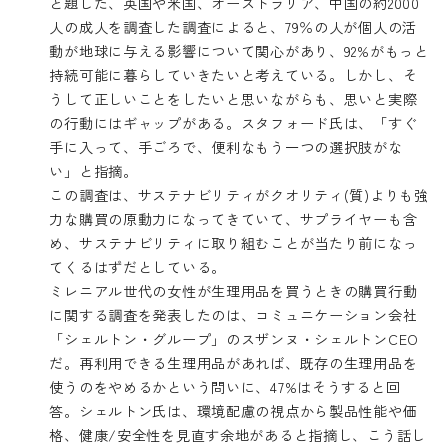
と題した、英国や米国、オーストラリア、中国の約2000
人の成人を調査した調査によると、79％の人が個人の活
動が地球に与える影響について関心があり、92%がもっと
持続可能に暮らしていきたいと考えている。しかし、そ
うして正しいことをしたいと思いながらも、思いと実際
の行動にはギャップがある。スタフォード氏は、「すぐ
手に入って、手ごろで、便利なもう一つの選択肢がな
い」と指摘。
この調査は、サステナビリティがクオリティ(質)よりも強
力な購買の原動力になってきていて、サプライヤーも含
め、サステナビリティに取り組むことが当たり前になっ
てくるはずだとしている。
ミレニアル世代の女性が生理用品を買うときの購買行動
に関する調査を発表したのは、コミュニケーション会社
「シェルトン・グループ」のスザンヌ・シェルトンCEO
だ。再利用できる生理用品があれば、既存の生理用品を
使うのをやめるかという問いに、47%はそうすると回
答。シェルトン氏は、環境配慮の視点から製品性能や価
格、健康/安全性を見直す余地があると指摘し、こう話し