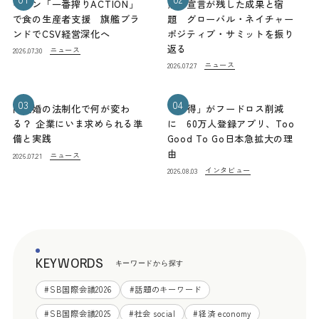
キリン「一番搾りACTION」
熊本宣言が残した成果と宿
で食の生産者支援 旗艦ブラ
題 グローバル・ネイチャー
ンドでCSV経営深化へ
ポジティブ・サミットを振り
返る
ニュース
2026.07.30
ニュース
2026.07.27
03
04
同性婚の法制化で何が変わ
「お得」がフードロス削減
る？ 企業にいま求められる準
に 60万人登録アプリ、Too
備と実践
Good To Go日本急拡大の理
由
ニュース
2026.07.21
インタビュー
2026.08.03
KEYWORDS
キーワードから探す
#
SB国際会議2026
#
話題のキーワード
#
SB国際会議2025
#
社会 social
#
経済 economy