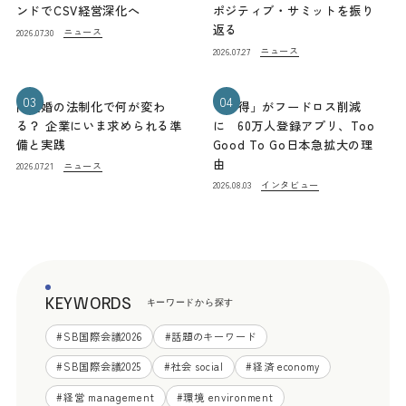
ンドでCSV経営深化へ
ポジティブ・サミットを振り
返る
ニュース
2026.07.30
ニュース
2026.07.27
03
04
同性婚の法制化で何が変わ
「お得」がフードロス削減
る？ 企業にいま求められる準
に 60万人登録アプリ、Too
備と実践
Good To Go日本急拡大の理
由
ニュース
2026.07.21
インタビュー
2026.08.03
KEYWORDS
キーワードから探す
#
SB国際会議2026
#
話題のキーワード
#
SB国際会議2025
#
社会 social
#
経済 economy
#
経営 management
#
環境 environment