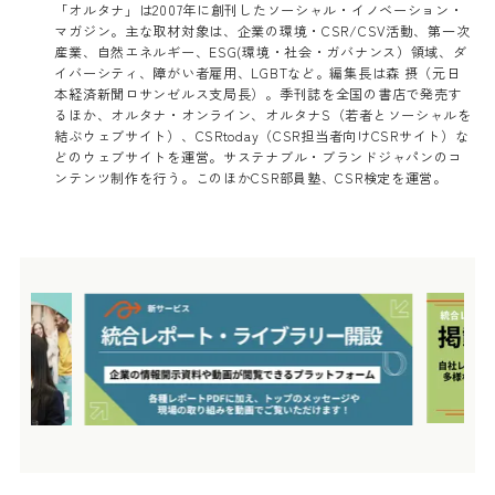
「オルタナ」は2007年に創刊したソーシャル・イノベーション・
マガジン。主な取材対象は、企業の環境・CSR/CSV活動、第一次
産業、自然エネルギー、ESG(環境・社会・ガバナンス）領域、ダ
イバーシティ、障がい者雇用、LGBTなど。編集長は森 摂（元日
本経済新聞ロサンゼルス支局長）。季刊誌を全国の書店で発売す
るほか、オルタナ・オンライン、オルタナS（若者とソーシャルを
結ぶウェブサイト）、CSRtoday（CSR担当者向けCSRサイト）な
どのウェブサイトを運営。サステナブル・ブランドジャパンのコ
ンテンツ制作を行う。このほかCSR部員塾、CSR検定を運営。