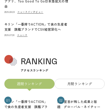
アプリ、Too Good To Go日本急拡大の理
由
ニュース
インタビュー
2026.08.03
キリン「一番搾りACTION」で食の生産者
支援 旗艦ブランドでCSV経営深化へ
ニュース
2026.07.30
RANKING
アクセスランキング
週間ランキング
月間ランキング
01
02
キリン「一番搾りACTION」
熊本宣言が残した成果と宿
で食の生産者支援 旗艦ブラ
題 グローバル・ネイチャー