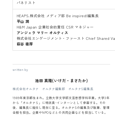
パネリスト
HEAPS.株式会社 メディア部 Be inspired!編集長
平山 潤
H&M Japan 企業社会的責任 CSR マネジャー
アンジェラ マリー オルティス
株式会社エンゲージメント・ファースト Chief Shared Value
萩谷 衞厚
written by
池田 真隆(いけだ・まさたか)
株式会社オルタナ オルタナ編集部 オルタナS編集長
1989年東京都生まれ。立教大学文学部文芸思想学科卒業。大学3年
から「オルタナＳ」に特派員･インターンとして参画する。その
後、編集長に就任し現在に至る。オルタナSの編集及び執筆、管理
全般を担当。企業やNPOなどとの共同企画などを担当している。