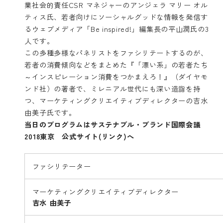
業社会的責任CSR マネジャーのアンジェラ マリー オル
ティス氏、若者向けにソーシャルグッドな情報を発信す
るウェブメディア「Be inspired!」編集長の平山潤氏の3
人です。
この多種多様なパネリストをファシリテートするのが、
若者の消費傾向などをまとめた『「漂い系」の若者たち
～インスピレーション消費をつかまえろ！』（ダイヤモ
ンド社）の著者で、ミレニアル世代にも深い造詣を持
つ、マーケティングクリエイティブディレクターの吉水
由美子氏です。
当日のプログラムは
サステナブル・ブランド国際会議
2018東京 公式サイト(リンク)
へ
ファシリテーター
マーケティングクリエイティブディレクター
吉水 由美子