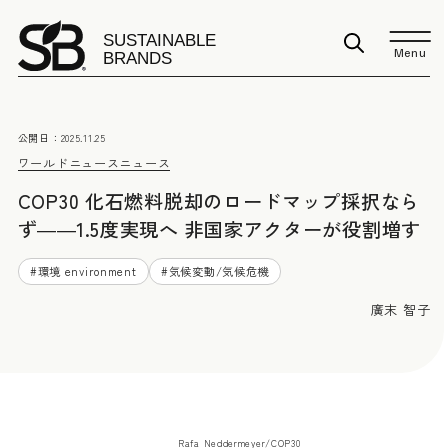
Menu
公開日：
2025.11.25
ワールドニュース
ニュース
COP30 化石燃料脱却のロードマップ採択なら
ず――1.5度実現へ 非国家アクターが役割増す
#
環境 environment
#
気候変動/気候危機
廣末 智子
Rafa Neddermeyer/COP30