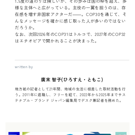
1.5度の道のりは険しいが、その歩みは国の枠を超え、多
様な主体へと広がっている。主役の一翼を担うのは、存
在感を増す非国家アクターだ――。COP30を通じて、そ
んなメッセージを確かに感じ取った人が多いのではない
だろうか。
なお、次回2026年のCOP31はトルコで、2027年のCOP32
はエチオピアで開かれることが決まった。
written by
廣末 智子(ひろすえ・ともこ)
地方紙の記者として21年間、地域の生活に根差した取材活動を行
う。2011年に退職し、フリーを経て、2022年から2025年までサス
テナブル・ブランド ジャパン編集局でデスク兼記者を務めた。