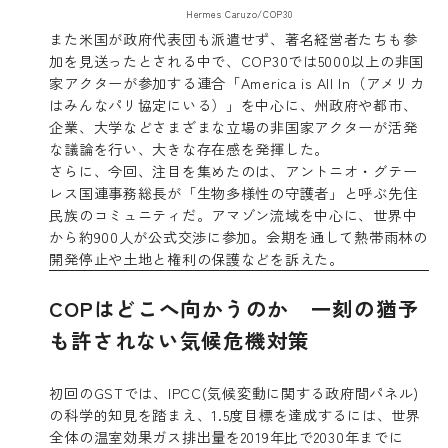
Hermes Caruzo/COP30
また米国が政府代表団も派遣せず、著名経営者たちも参
加を見送ったとされる中で、COP30では5000以上の非国
家アクターが参加する連合「America is All In（アメリカ
はみんなパリ協定にいる）」を中心に、州政府や都市、
企業、大学などさまざまな立場の非国家アクターが活発
な議論を行い、大きな存在感を発揮した。
さらに、今回、注目を集めたのは、アントニオ・グテー
レス国連事務総長が「生物多様性の守護者」と呼ぶ先住
民族のコミュニティだ。アマゾン流域を中心に、世界中
から約900人が公式交渉に参加。会期を通して熱帯雨林の
開発停止や土地と権利の保護などを訴えた。
COPはどこへ向かうのか 一刻の猶予
も許されない気候危機対策
初回のGSTでは、IPCC(気候変動に関する政府間パネル)
の科学的知見を踏まえ、1.5度目標を達成するには、世界
全体の温室効果ガス排出量を2019年比で2030年までに