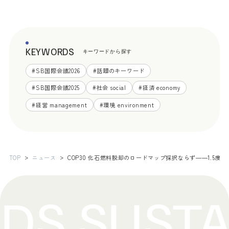
KEYWORDS
キーワードから探す
#
SB国際会議2026
#
話題のキーワード
#
SB国際会議2025
#
社会 social
#
経済 economy
#
経営 management
#
環境 environment
TOP
ニュース
COP30 化石燃料脱却のロードマップ採択ならず――1.5度