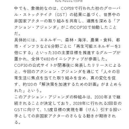
Rafa Pereira/COP30
中でも、象徴的なのは、COP28で行われた初のグローバ
ル・ストックテイク（GST）の結果に基づく、世界中の
非国家アクターの取り組みを共有し、連携を深める「ア
クション・アジェンダ」がこのCOP30で始動したこと
だ。
具体的には、エネルギー、森林・海洋、農業・食料、都
市・インフラなど6分野ごとに「再生可能エネルギーを3
倍にする」といった30の主要目標を推進するグループが
置かれ、全体で482のイニシアティブが参画した。
COP30の公式サイトが閉幕後に発表したリリースによる
と、今回のアクション・アジェンダを通じて「人々の日
常生活に焦点を当てた取り組みを含め、真の変化を促
す、約120の『解決策を加速するための計画』がまとめら
れた」という。
このアクション・アジェンダの枠組みは、2030年まで継
続されることが決定しており、2028年に行われる2回目の
GSTに向けて、1.5度目標の実現を牽（けん）引する担い
手としての非国家アクターのさらなる動きが期待され
る。