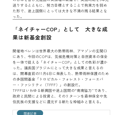
送りするとともに、努力目標とすることで拘束力を弱め
た形で、途上国側にとっては大きな不満の残る結果とな
った。
「ネイチャーCOP」として 大きな成
果は新基金創設
開催地ベレンは世界最大の熱帯雨林、アマゾンの玄関口
にあり、今回のCOPは、気候危機対策と自然資本の保全
を一体で捉える「ネイチャーCOP」としての色彩が濃か
った。議長国ブラジルにとって大きな成果と言えるの
は、開幕直前の11月6日に発表した、熱帯雨林保護のため
の多国間基金「トロピカル・フォレスト・フォーエバ
ー・ファシリティ（TFFF）」の創設だ。
TFFFはいわゆる新興国や途上国間の“南南協力”であり、
政府と民間による投資と、そのリターンを森林保全や先
住民族の支援などに還元する新たな枠組みと言える。
関連記事