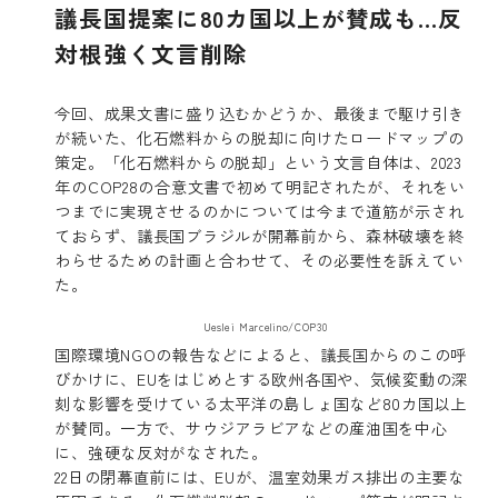
議長国提案に80カ国以上が賛成も…反
対根強く文言削除
今回、成果文書に盛り込むかどうか、最後まで駆け引き
が続いた、化石燃料からの脱却に向けたロードマップの
策定。「化石燃料からの脱却」という文言自体は、2023
年のCOP28の合意文書で初めて明記されたが、それをい
つまでに実現させるのかについては今まで道筋が示され
ておらず、議長国ブラジルが開幕前から、森林破壊を終
わらせるための計画と合わせて、その必要性を訴えてい
た。
Ueslei Marcelino/COP30
国際環境NGOの報告などによると、議長国からのこの呼
びかけに、EUをはじめとする欧州各国や、気候変動の深
刻な影響を受けている太平洋の島しょ国など80カ国以上
が賛同。一方で、サウジアラビアなどの産油国を中心
に、強硬な反対がなされた。
22日の閉幕直前には、EUが、温室効果ガス排出の主要な