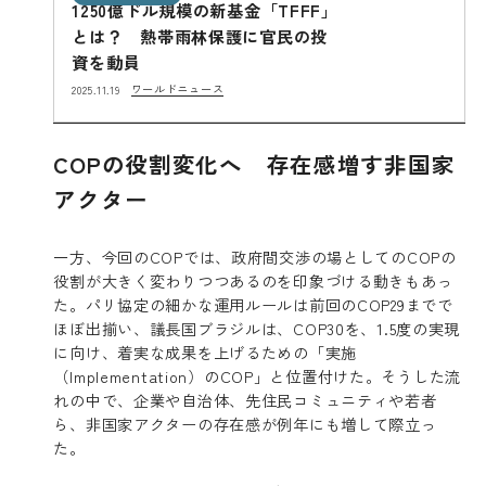
1250億ドル規模の新基金「TFFF」
とは？ 熱帯雨林保護に官民の投
資を動員
ワールドニュース
2025.11.19
COPの役割変化へ 存在感増す非国家
アクター
一方、今回のCOPでは、政府間交渉の場としてのCOPの
役割が大きく変わりつつあるのを印象づける動きもあっ
た。パリ協定の細かな運用ルールは前回のCOP29までで
ほぼ出揃い、議長国ブラジルは、COP30を、1.5度の実現
に向け、着実な成果を上げるための「実施
（Implementation）のCOP」と位置付けた。そうした流
れの中で、企業や自治体、先住民コミュニティや若者
ら、非国家アクターの存在感が例年にも増して際立っ
た。