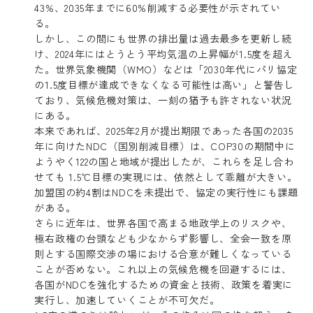
43%、2035年までに60%削減する必要性が示されてい
る。
しかし、この間にも世界の排出量は過去最多を更新し続
け、2024年にはとうとう平均気温の上昇幅が1.5度を超え
た。世界気象機関（WMO）などは「2030年代にパリ協定
の1.5度目標が達成できなくなる可能性は高い」と警告し
ており、気候危機対策は、一刻の猶予も許されない状況
にある。
本来であれば、2025年2月が提出期限であった各国の2035
年に向けたNDC（国別削減目標）は、COP30の期間中に
ようやく122の国と地域が提出したが、これらを足し合わ
せても 1.5℃目標の実現には、依然として乖離が大きい。
加盟国の約4割はNDCを未提出で、協定の実行性にも課題
がある。
さらに近年は、世界各国で高まる地政学上のリスクや、
極右政権の台頭なども少なからず影響し、全会一致を原
則とする国際交渉の場における合意が難しくなっている
ことが否めない。これ以上の気候危機を回避するには、
各国がNDCを強化するための資金と技術、政策を着実に
実行し、加速していくことが不可欠だ。