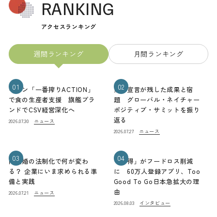
RANKING
アクセスランキング
週間ランキング
月間ランキング
01
02
キリン「一番搾りACTION」
熊本宣言が残した成果と宿
で食の生産者支援 旗艦ブラ
題 グローバル・ネイチャー
ンドでCSV経営深化へ
ポジティブ・サミットを振り
返る
ニュース
2026.07.30
ニュース
2026.07.27
03
04
同性婚の法制化で何が変わ
「お得」がフードロス削減
る？ 企業にいま求められる準
に 60万人登録アプリ、Too
備と実践
Good To Go日本急拡大の理
由
ニュース
2026.07.21
インタビュー
2026.08.03