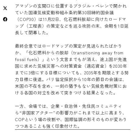
アマゾンの玄関口に位置するブラジル・ベレンで開かれ
ていた国連気候変動枠組み条約第30回締約国会議
（COP30）は11月22日、化石燃料脱却に向けたロードマ
ップ（工程表）の策定などを巡る攻防の末、会期を1日延
長して閉幕した。
最終合意ではロードマップの策定が見送られたばかり
か、「化石燃料からの脱却（transitioning away from
fossil fuels）」という文言までもが消え、途上国が先進
国に求めた気候災害への対策資金（適応資金）を2030年
までに3倍にする目標についても、2035年を期限とする努
力目標に後退。パリ協定採択から10年の節目の会議は、
米国の不在を含め、一刻の猶予もない気候危機対策にお
ける各国の対立を改めて突きつける結果となった。
一方、会場では、企業・自治体・先住民コミュニティ
ら“非国家アクター”の影響力がこれまで以上に高まり、
COPという場の役割や、国際協調の形そのものが変わり
つつあることも強く印象付けた。