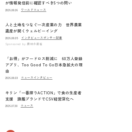
が情報発信前に確認すべき5つの問い
ワールドニュース
2026.08.06
人と土地をつなぐ一次産業の力 世界農業
遺産が開くウェルビーイング
インタビュー
スポンサー記事
2026.08.05
Sponsored by
農林水産省
「お得」がフードロス削減に 60万人登録
アプリ、Too Good To Go日本急拡大の理
由
ニュース
インタビュー
2026.08.03
キリン「一番搾りACTION」で食の生産者
支援 旗艦ブランドでCSV経営深化へ
ニュース
2026.07.30