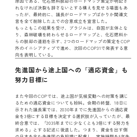
原因である、化石燃料脱却のロードマップ策定が明記さ
れなければ決裂も辞さないとする構えを見せる場面もあ
ったが、最終的に、議長がロードマップばかりか関連文
言を全て削除した上での合意成立を宣言した。
もっともこの結果を受け、ブラジルは、自国が主体とな
り、森林破壊を終わらせるロードマップと、化石燃料か
らの脱却の道筋を示す、2つのロードマップの策定をCOP
外のイニシアティブで進め、次回のCOP31で発表する意
向を表明している。
先進国から途上国への「適応資金」も
努力目標に
また今回のCOPでは、途上国が気候変動への対策を講じ
るための適応資金についても紛糾。会期の終盤、18日に
示された議長案では、2030年までに先進国からの適応資
金を3倍にする目標を決定する選択肢が入っていたが、最
終合意では、「2035年までに少なくとも3倍にする努力を
求める」とする記述に後退した。つまり、資金を出す側
の日本を含む先進国の負担増に配慮し、実施時期を5年先