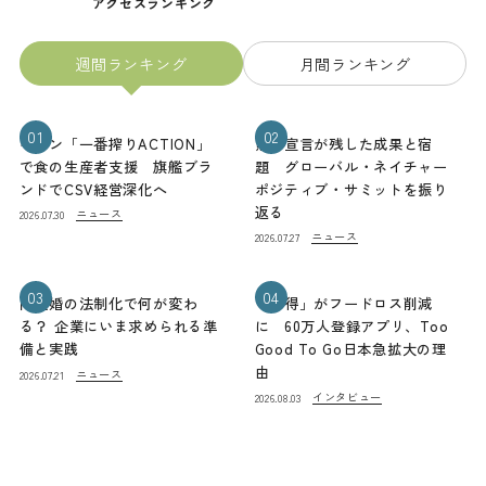
アクセスランキング
週間ランキング
月間ランキング
01
02
キリン「一番搾りACTION」
熊本宣言が残した成果と宿
で食の生産者支援 旗艦ブラ
題 グローバル・ネイチャー
ンドでCSV経営深化へ
ポジティブ・サミットを振り
返る
ニュース
2026.07.30
ニュース
2026.07.27
03
04
同性婚の法制化で何が変わ
「お得」がフードロス削減
る？ 企業にいま求められる準
に 60万人登録アプリ、Too
備と実践
Good To Go日本急拡大の理
由
ニュース
2026.07.21
インタビュー
2026.08.03