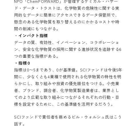
NPO「ChemFORWARD」が管理するケミカル・ハザー
ド・データ・トラストは、化学物質の危険性に関する実
用的なデータに簡単にアクセスできるデータ保管所で、
懸念のある化学物質を取り替えるのにかかるコストや時
間の削減にもつながる。
・
インパクト指標
データの質、有効性、イノベーション、コラボレーショ
ン、安全な化学物質の採用に関する進捗状況を追跡する6
つの重要な指標がある。
・指標０
指標は0〜5まであり、0が基準値。SCIファンドは今後5年
間に、少なくとも4業種で使用される化学物質の特性を明
らかにし、取り組みや投資の優先順位をつける。小売業
者、ブランド、調合者、化学物質製造業者は、業界とし
てのより広範な取り組みにつながるそれぞれの行動・目
標を設定するために、この基準値を活用するだろう。
SCIファンドで責任者を務めるビル・ウォルシュ氏はこう
話す。