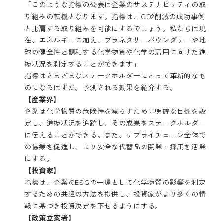
「このような指標の公表は企業のサステナビリティの取
り組みの転機となります。指標は、CO2削減の成功事例
と比肩する取り組みを可能にするでしょう。私たちは現
在、エネルギーに加え、プラネタリーバウンダリーや地
球の健全性と調和する化学物質や化学の活用に向けた進
捗状況を測定することができます」
指標はさまざまなステークホルダーにとって革新的なも
のになるはずだ。予測される効果を紹介する。
【産業界】
企業は化学物質の危険性を減らすために明確な目標を設
定し、進捗状況を追跡し、その成果をステークホルダー
に伝えることができる。また、サプライチェーン全体で
の協業を促進し、より安全な代替品の開発・採用を活発
にする。
【投資家】
指標は、企業のESGの一環として化学物質の影響を測定
するための共通の方法を提供し、投資家がより多くの情
報に基づき投資決定を下せるようにする。
【政策立案者】