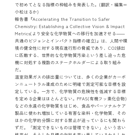
で初めてとなる指標の枠組みを発表した。(翻訳・編集＝
小松はるか)
報告書
『Accelerating the Transition to Safer
Chemistry: Establishing a Collective Vision & Impact
Metrics(より安全な化学物質への移行を加速させる――
共通のビジョンとインパクト指標の確立)』
は、人間や環
境の健全性に対する現在進行形の脅威であり、CO2排出
に匹敵する、世界的な化学物質汚染という差し迫った危
機に対処する複数のステークホルダーによる取り組み
だ。
温室効果ガスの排出量については、多くの企業がカーボ
ンニュートラル達成のために明確で測定可能な目標を設
定している。一方で、化学物質の危険性を低減する目標
を定める企業はほとんどない。PFAS(有機フッ素化合物)
などの永遠の化学物質をはじめ、食品やパーソナルケア
製品に使われ増加している有害な染料・化学物質、その
ほかの化学的分類に対する禁止が迫っているにも関わら
ずだ。「測定できないものは管理できない」という古い
格言が、そうした目標の欠如を言い表しているかもしれ