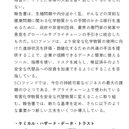
ない。
報告書は、生殖問題や内分泌かく乱、がんなどの深刻な
健康問題に関わる化学物質からの手間のかかる移行を進
めるために、政府や非営利団体、業界の専門家の発案や
意見をグローバルサプライチェーンの手引きに統合した
ものだ。SCIファンドは、より安全な化学物質の使用に向
けた進捗状況を評価・数値化するための共通の手法を提
供することで、企業が信頼できるデータと簡単に使える
ツール、指標を使い、リスクを減らし、検証済みのより
安全な代替品への投資を加速できるようにすることを目
指している。
SCIファンドでは、今日の持続可能なビジネスの最大の課
題のひとつである、サプライチェーン上で使われている
有害化学物質を安全な代替物質に変えることに取り組
む。報告書では、新たな基準を定め、さらに以下のよう
な重要かつ新しい工夫をいくつか導入している。
・ケミカル・ハザード・データ・トラスト