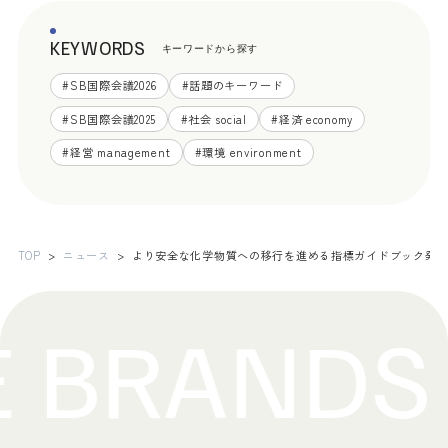
KEYWORDS
キーワードから探す
#
SB国際会議2026
#
話題のキーワード
#
SB国際会議2025
#
社会 social
#
経済 economy
#
経営 management
#
環境 environment
TOP
ニュース
より安全な化学物質への移行を進める指標ガイドブック発