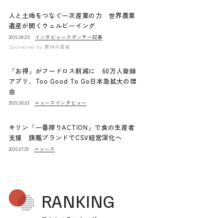
人と土地をつなぐ一次産業の力 世界農業
遺産が開くウェルビーイング
インタビュー
スポンサー記事
2026.08.05
Sponsored by
農林水産省
「お得」がフードロス削減に 60万人登録
アプリ、Too Good To Go日本急拡大の理
由
ニュース
インタビュー
2026.08.03
キリン「一番搾りACTION」で食の生産者
支援 旗艦ブランドでCSV経営深化へ
ニュース
2026.07.30
RANKING