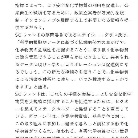
指標によって、より安全な化学物質の利用を促進し、公
衆衛生や環境を守るために、政策立案者が効果的な規
制・インセンティブを展開する上で必要となる情報を提
供するだろう。
SCIファンドの諮問委員であるステイシー・グラス氏は、
「科学的根拠やデータに基づく協調的努力のおかげで、
化学物質の危険性を把握することや、取り扱う化学物質
の数を管理できることが明らかになりました。共有され
るデータは助けとなり、コラボレーションは促進剤にな
るでしょう。この新たな枠組みを使うことで、化学物質
による汚染を体系的に減らし、いつか撲滅することがで
きます」と語る。
SCIファンドは、これらの指標を実装し、より安全な化学
物質を大規模に採用することを促進するために、セクタ
ーを超えてステークホルダーと協働することを宣言して
いる。同ファンドは、企業や投資家、慈善団体に対し、
この取り組みに参加し、健全な暮らしと調和する形で化
学物質がつくられ、使われる、有害化学物質のない世界