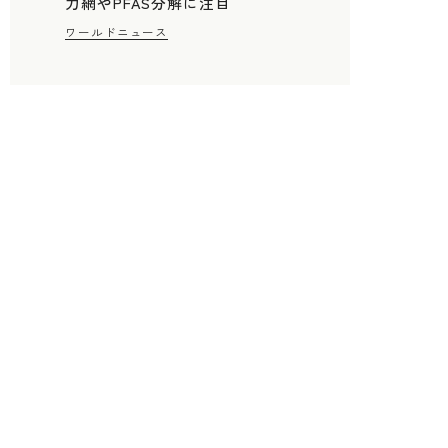
力網やPFAS分解に注目
ワールドニュース