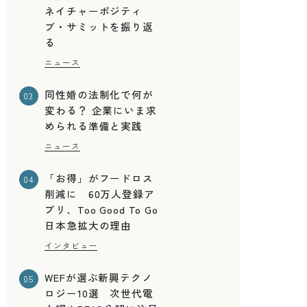
ネイチャーポジティ
ブ・サミットを振り返
る
ニュース
同性婚の法制化で何が
03
変わる？ 企業にいま求
められる準備と実践
ニュース
「お得」がフードロス
04
削減に 60万人登録ア
プリ、Too Good To Go
日本急拡大の理由
インタビュー
WEFが選ぶ新興テクノ
05
ロジー10選 次世代電