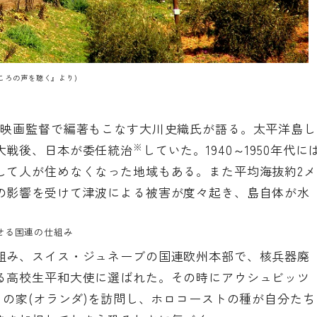
ころの声を聴く』より)
、映画監督で編著もこなす大川史織氏が語る。太平洋島し
※
大戦後、日本が委任統治
していた。1940～1950年代に
して人が住めなくなった地域もある。また平均海抜約2メ
の影響を受けて津波による被害が度々起き、島自体が水
せる国連の仕組み
組み、スイス・ジュネーブの国連欧州本部で、核兵器廃
る高校生平和大使に選ばれた。その時にアウシュビッツ
クの家(オランダ)を訪問し、ホロコーストの種が自分たち