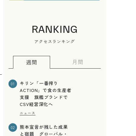
RANKING
アクセスランキング
月間
週間
キリン「一番搾り
01
ACTION」で食の生産者
支援 旗艦ブランドで
CSV経営深化へ
ニュース
熊本宣言が残した成果
02
と宿題 グローバル・