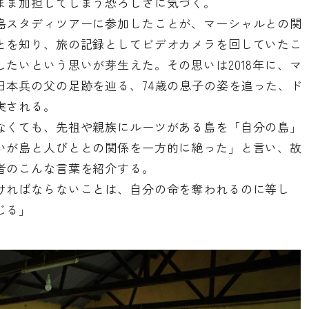
まま加担してしまう恐ろしさに気づく。
島スタディツアーに参加したことが、マーシャルとの関
とを知り、旅の記録としてビデオカメラを回していたこ
たいという思いが芽生えた。その思いは2018年に、マ
日本兵の父の足跡を辿る、74歳の息子の姿を追った、
ド
実される。
なくても、先祖や親族にルーツがある島を「自分の島」
いが島と人びととの関係を一方的に絶った」と言い、故
者のこんな言葉を紹介する。
ければならないことは、自分の命を奪われるのに等し
じる」