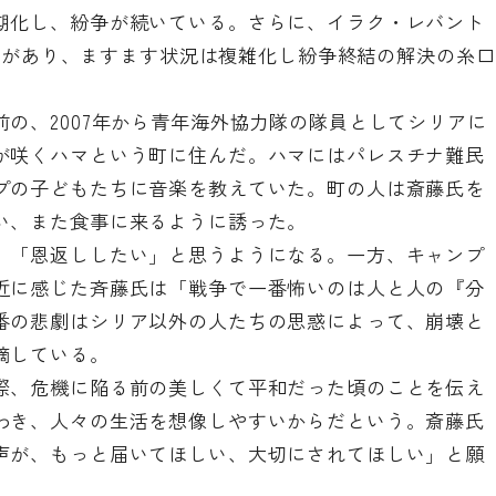
期化し、紛争が続いている。さらに、イラク・レバント
入などがあり、ますます状況は複雑化し紛争終結の解決の糸口
の、2007年から青年海外協力隊の隊員としてシリアに
が咲くハマという町に住んだ。ハマにはパレスチナ難民
プの子どもたちに音楽を教えていた。町の人は斎藤氏を
い、また食事に来るように誘った。
、「恩返ししたい」と思うようになる。一方、キャンプ
近に感じた斉藤氏は「戦争で一番怖いのは人と人の『分
番の悲劇はシリア以外の人たちの思惑によって、崩壊と
摘している。
際、危機に陥る前の美しくて平和だった頃のことを伝え
わき、人々の生活を想像しやすいからだという。斎藤氏
声が、もっと届いてほしい、大切にされてほしい」と願