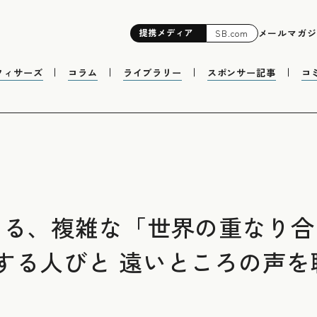
提携
メディア
メールマガジ
SB.com
フィサーズ
コラム
ライブラリー
スポンサー記事
コ
くる、複雑な「世界の重なり
する人びと 遠いところの声を