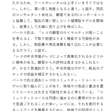
たがるため、リースやレンタルは上手くいきそうではな
い。しかし、買い戻し制度となると違う」と話す。同氏
のコンサルタント会社は、顧客である
RSコンポーネンツ
と協働して、製品の買い戻しという循環型モデルを開発
し、結果として大幅に売り上げを伸ばした。
バーロウ氏は、「レゴの顧客のロイヤルティが高いこと
を考えると、下取り制度はうまく機能する可能性があ
る。しかし、取扱費や再流通費を織り込むことが必要に
なるだろう」と話す。
「レゴの中古市場がレゴによって商業化されるかどうか
に興味がある。顧客からの評判は高まるかもしれない
が、かなり急進的だろう。中古市場はやがて、新品のブ
ロックの収益を補正するかもしれない」
バーロウ氏は過去にレゴのコミュニティ・リユース・モ
デルに取り組んだことがあり、地域や小売店に重点を置
くリユースには大きな可能性があると考えている。「コ
ミュニティリユースは円滑に進めるのに費用がかかるの
で見過ごされることが多い。レゴには、それを実行する
ネットワークを構築するために、地域での回収ポイント