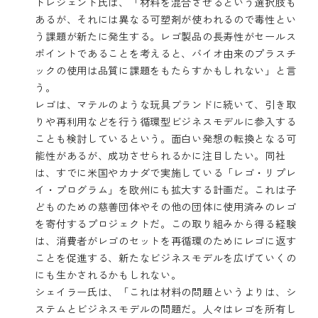
トレジェント氏は、「材料を混合させるという選択肢も
あるが、それには異なる可塑剤が使われるので毒性とい
う課題が新たに発生する。レゴ製品の長寿性がセールス
ポイントであることを考えると、バイオ由来のプラスチ
ックの使用は品質に課題をもたらすかもしれない」と言
う。
レゴは、マテルのような玩具ブランドに続いて、引き取
りや再利用などを行う循環型ビジネスモデルに参入する
ことも検討しているという。面白い発想の転換となる可
能性があるが、成功させられるかに注目したい。同社
は、すでに米国やカナダで実施している
「レゴ・リプレ
イ・プログラム」
を欧州にも拡大する計画だ。これは子
どものための慈善団体やその他の団体に使用済みのレゴ
を寄付するプロジェクトだ。この取り組みから得る経験
は、消費者がレゴのセットを再循環のためにレゴに返す
ことを促進する、新たなビジネスモデルを広げていくの
にも生かされるかもしれない。
シェイラー氏は、「これは材料の問題というよりは、シ
ステムとビジネスモデルの問題だ。人々はレゴを所有し