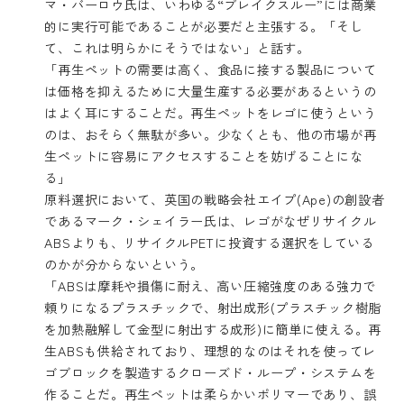
マ・バーロウ
氏は、いわゆる“ブレイクスルー”には商業
的に実行可能であることが必要だと主張する。「そし
て、これは明らかにそうではない」と話す。
「再生ペットの需要は高く、食品に接する製品について
は価格を抑えるために大量生産する必要があるというの
はよく耳にすることだ。再生ペットをレゴに使うという
のは、おそらく無駄が多い。少なくとも、他の市場が再
生ペットに容易にアクセスすることを妨げることにな
る」
原料選択において、英国の戦略会社
エイプ(Ape)
の創設者
である
マーク・シェイラー氏
は、レゴがなぜリサイクル
ABSよりも、リサイクルPETに投資する選択をしている
のかが分からないという。
「ABSは摩耗や損傷に耐え、高い圧縮強度のある強力で
頼りになるプラスチックで、射出成形(プラスチック樹脂
を加熱融解して金型に射出する成形)に簡単に使える。再
生ABSも供給されており、理想的なのはそれを使ってレ
ゴブロックを製造するクローズド・ループ・システムを
作ることだ。再生ペットは柔らかいポリマーであり、誤