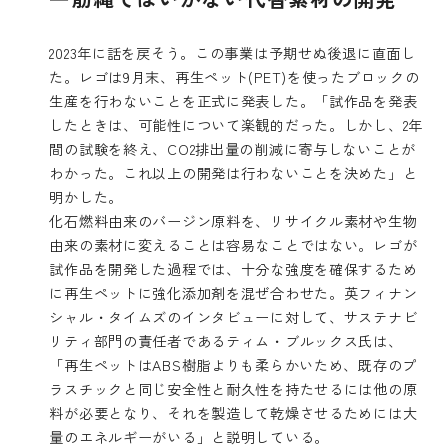
2023年に話を戻そう。この事業は予期せぬ後退に直面し
た。レゴは9月末、再生ペット(PET)を使ったブロックの
生産を行わないことを正式に発表した。「試作品を発表
したときは、可能性について楽観的だった。しかし、2年
間の試験を終え、CO2排出量の削減に寄与しないことが
わかった。これ以上の開発は行わないことを決めた」と
明かした。
化石燃料由来のバージン原料を、リサイクル素材や生物
由来の素材に変えることは容易なことではない。レゴが
試作品を開発した過程では、十分な強度を確保するため
に再生ペットに強化添加剤を混ぜ合わせた。英フィナン
シャル・タイムズのインタビューに対して、サステナビ
リティ部門の責任者であるティム・ブルックス氏は、
「再生ペットはABS樹脂よりも柔らかいため、既存のプ
ラスチックと同じ安全性と耐久性を持たせるには他の原
料が必要となり、それを製造して乾燥させるためには大
量のエネルギーがいる」と説明している。