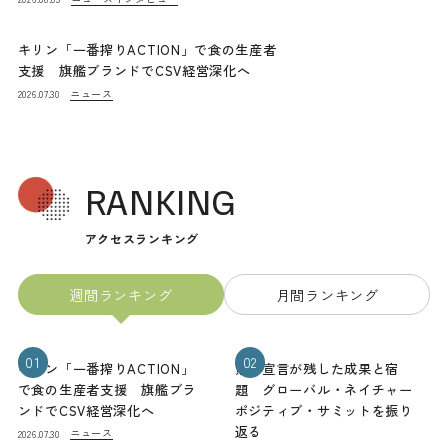
キリン「一番搾りACTION」で食の生産者
支援 旗艦ブランドでCSV経営深化へ
ニュース
2026.07.30
RANKING
アクセスランキング
週間ランキング
月間ランキング
01
02
キリン「一番搾りACTION」
熊本宣言が残した成果と宿
で食の生産者支援 旗艦ブラ
題 グローバル・ネイチャー
ンドでCSV経営深化へ
ポジティブ・サミットを振り
返る
ニュース
2026.07.30