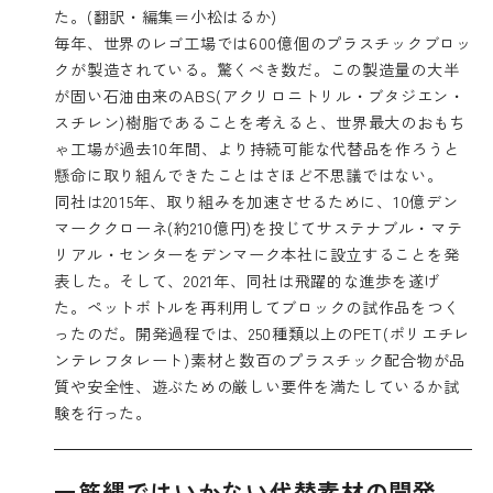
た。(翻訳・編集＝小松はるか)
毎年、世界のレゴ工場では600億個のプラスチックブロッ
クが製造されている。驚くべき数だ。この製造量の大半
が固い石油由来のABS(アクリロニトリル・ブタジエン・
スチレン)樹脂であることを考えると、世界最大のおもち
ゃ工場が過去10年間、より持続可能な代替品を作ろうと
懸命に取り組んできたことはさほど不思議ではない。
同社は2015年、取り組みを加速させるために、10億デン
マーククローネ(約210億円)を投じてサステナブル・マテ
リアル・センターをデンマーク本社に設立することを発
表した。そして、2021年、同社は飛躍的な進歩を遂げ
た。ペットボトルを再利用してブロックの試作品をつく
ったのだ。開発過程では、250種類以上のPET(ポリエチレ
ンテレフタレート)素材と数百のプラスチック配合物が品
質や安全性、遊ぶための厳しい要件を満たしているか試
験を行った。
一筋縄ではいかない代替素材の開発