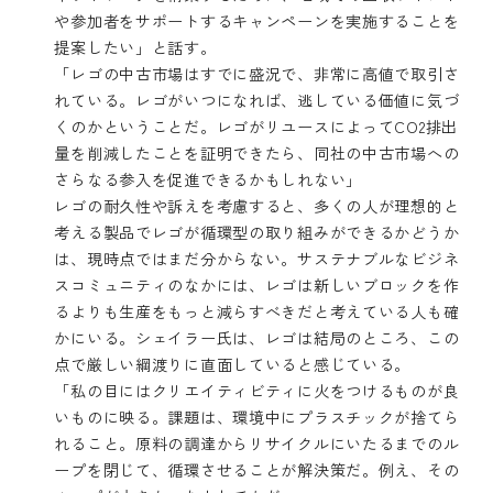
や参加者をサポートするキャンペーンを実施することを
提案したい」と話す。
「レゴの中古市場はすでに盛況で、非常に高値で取引さ
れている。レゴがいつになれば、逃している価値に気づ
くのかということだ。レゴがリユースによってCO2排出
量を削減したことを証明できたら、同社の中古市場への
さらなる参入を促進できるかもしれない」
レゴの耐久性や訴えを考慮すると、多くの人が理想的と
考える製品でレゴが循環型の取り組みができるかどうか
は、現時点ではまだ分からない。サステナブルなビジネ
スコミュニティのなかには、レゴは新しいブロックを作
るよりも生産をもっと減らすべきだと考えている人も確
かにいる。シェイラー氏は、レゴは結局のところ、この
点で厳しい綱渡りに直面していると感じている。
「私の目にはクリエイティビティに火をつけるものが良
いものに映る。課題は、環境中にプラスチックが捨てら
れること。原料の調達からリサイクルにいたるまでのル
ープを閉じて、循環させることが解決策だ。例え、その