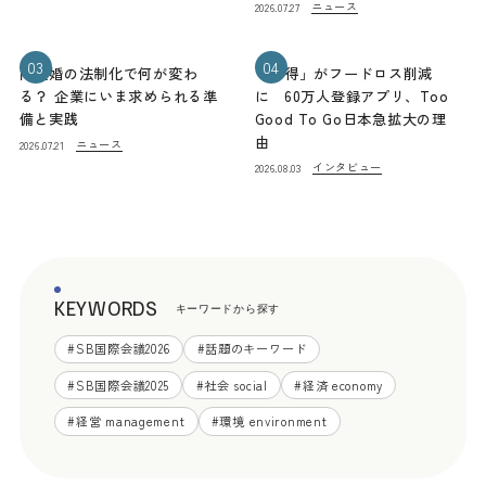
ニュース
2026.07.27
03
04
同性婚の法制化で何が変わ
「お得」がフードロス削減
る？ 企業にいま求められる準
に 60万人登録アプリ、Too
備と実践
Good To Go日本急拡大の理
由
ニュース
2026.07.21
インタビュー
2026.08.03
KEYWORDS
キーワードから探す
#
SB国際会議2026
#
話題のキーワード
#
SB国際会議2025
#
社会 social
#
経済 economy
#
経営 management
#
環境 environment