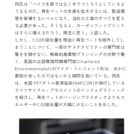
同氏は「バイクを鉄ではなく木でつくろうとしているよ
うなものだ。再生ペットの生産を拡大するには、製造環
境を破壊するレベルになり、当社の工場のすべてを変え
る必要があった。そうなると、カーボンフットプリント
はさらに増えるだろう。残念に思う」と話した。
しかし、CO2の排出量を理由に再生ペットを除外してし
まうことについて、一部のサステナビリティの専門家は
驚きを隠せない。戦略的廃棄物プランニングの分野で働
く、英国の
公認環境問題専門家(Chartered
Environmentalist)
の
マイク・トレジェント
氏は、ほかに
要因があったのではないかと疑問を抱いている。同氏
は、米国 PETボトル資源協会(NAPCOR)が発行している
ライフサイクル・アセスメントの
インフォグラフィック
を紹介し、再生ペットがバージンプラスチックよりもエ
ネルギーやCO2排出量が大幅に少ないことを示した。