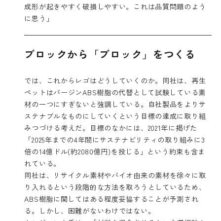
成形が起きやすく破損しやすい。これは品質問題のよう
に思う」
ブロックから「ブロック」をつくる
では、これからレゴはどうしていくのか。同社は、再生
ペットはバージンABS樹脂の代替として試験している素
材の一つにすぎないと強調している。自社製品をよりサ
ステナブルなものにしていくという目標の達成に取り組
みつづける考えだ。目標のなかには、2021年に掲げた
「2025年までの4年間にサステナビリティの取り組みに3
倍の14億ドル(約2080億円)を投じる」という約束も含ま
れている。
同社は、リサイクル素材やバイオ由来の素材を徐々に取
り入れるという段階的な方法を取ろうとしているため、
ABS樹脂に関してはある程度妥協することが予測され
る。しかし、困難がないわけではない。