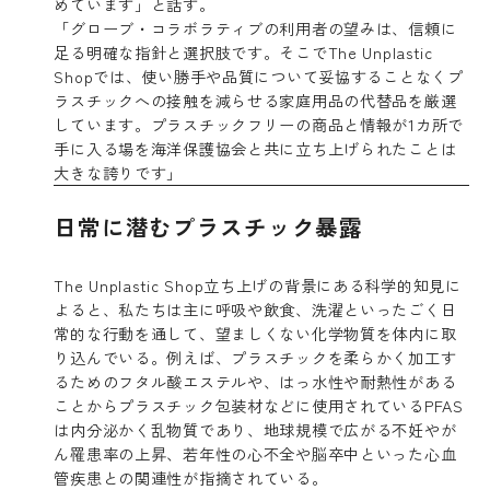
めています」と話す。
「グローブ・コラボラティブの利用者の望みは、信頼に
足る明確な指針と選択肢です。そこでThe Unplastic
Shopでは、使い勝手や品質について妥協することなくプ
ラスチックへの接触を減らせる家庭用品の代替品を厳選
しています。プラスチックフリーの商品と情報が1カ所で
手に入る場を海洋保護協会と共に立ち上げられたことは
大きな誇りです」
日常に潜むプラスチック暴露
The Unplastic Shop立ち上げの背景にある科学的知見に
よると、私たちは主に呼吸や飲食、洗濯といったごく日
常的な行動を通して、望ましくない化学物質を体内に取
り込んでいる。例えば、プラスチックを柔らかく加工す
るためのフタル酸エステルや、はっ水性や耐熱性がある
ことからプラスチック包装材などに使用されているPFAS
は内分泌かく乱物質であり、地球規模で広がる不妊やが
ん罹患率の上昇、若年性の心不全や脳卒中といった心血
管疾患との関連性が指摘されている。