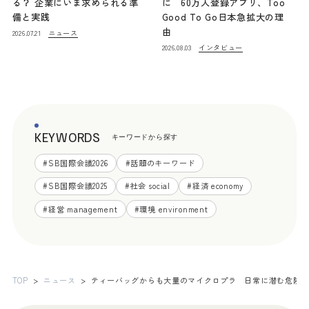
る？ 企業にいま求められる準
に 60万人登録アプリ、Too
備と実践
Good To Go日本急拡大の理
由
ニュース
2026.07.21
インタビュー
2026.08.03
KEYWORDS
キーワードから探す
#
SB国際会議2026
#
話題のキーワード
#
SB国際会議2025
#
社会 social
#
経済 economy
#
経営 management
#
環境 environment
TOP
ニュース
ティーバッグからも大量のマイクロプラ 日常に潜む危険