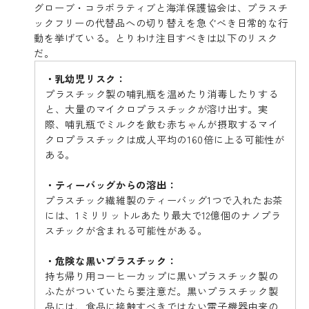
グローブ・コラボラティブと海洋保護協会は、プラスチ
ックフリーの代替品への切り替えを急ぐべき日常的な行
動を挙げている。とりわけ注目すべきは以下のリスク
だ。
・乳幼児リスク：
プラスチック製の哺乳瓶を温めたり消毒したりする
と、大量のマイクロプラスチックが溶け出す。実
際、哺乳瓶でミルクを飲む赤ちゃんが摂取するマイ
クロプラスチックは成人平均の160倍に上る可能性が
ある。
・ティーバッグからの溶出：
プラスチック繊維製のティーバッグ1つで入れたお茶
には、1ミリリットルあたり最大で12億個のナノプラ
スチックが含まれる可能性がある。
・危険な黒いプラスチック：
持ち帰り用コーヒーカップに黒いプラスチック製の
ふたがついていたら要注意だ。黒いプラスチック製
品には、食品に接触すべきではない電子機器由来の