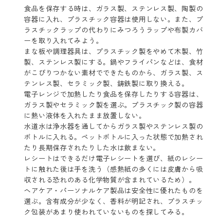
食品を保存する時は、ガラス製、ステンレス製、陶製の
容器に入れ、プラスチック容器は使用しない。また、プ
ラスチックラップの代わりにみつろうラップや布製カバ
ーを取り入れてみよう。
まな板や調理器具は、プラスチック製をやめて木製、竹
製、ステンレス製にする。鍋やフライパンなどは、食材
がこびりつかない素材でできたものから、ガラス製、ス
テンレス製、セラミック製、鋳鉄製に取り換える。
電子レンジで加熱したり食品を保存したりする容器は、
ガラス製やセラミック製を選ぶ。プラスチック製の容器
に熱い液体を入れたまま放置しない。
水道水は浄水器を通してからガラス製やステンレス製の
ボトルに入れる。ペットボトルに入った状態で加熱され
たり長期保存されたりした水は飲まない。
レシートはできるだけ電子レシートを選び、紙のレシー
トに触れた後は手を洗う（感熱紙の多くには皮膚から吸
収される恐れのある化学物質が含まれているため）。
ヘアケア・パーソナルケア製品は安全性に優れたものを
選ぶ。含有成分が少なく、香料が明記され、プラスチッ
ク包装があまり使われていないものを探してみる。