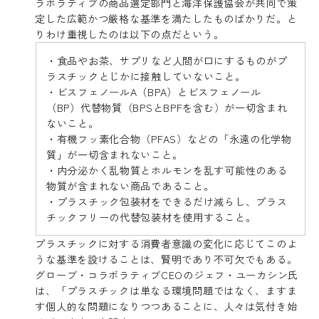
ラボラティブの商品選定部門と海洋保護協会が共同で策
定した広範かつ厳格な基準を満たしたものばかりだ。と
りわけ重視したのは以下の点だという。
・食品やお茶、サプリなど人間が口にするものがプ
ラスチックとじかに接触していないこと。
・ビスフェノールA（BPA）とビスフェノール
（BP）代替物質（BPSとBPFを含む）が一切含まれ
ないこと。
・有機フッ素化合物（PFAS）などの「永遠の化学物
質」が一切含まれないこと。
・内分泌かく乱物質とホルモンを乱す可能性のある
物質が含まれない商品であること。
・プラスチック包装材をできるだけ減らし、プラス
チックフリーの代替包装材を使用すること。
プラスチックに対する消費者意識の変化に応じてこのよ
うな基準を設けることは、賢明であり不可欠でもある。
グローブ・コラボラティブCEOのジェフ・ユーカシン氏
は、「プラスチックは単なる環境問題ではなく、ますま
す個人的な問題になりつつあることに、人々は気付き始