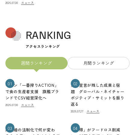
ニュース
2026.07.30
RANKING
アクセスランキング
週間ランキング
月間ランキング
01
02
キリン「一番搾りACTION」
熊本宣言が残した成果と宿
で食の生産者支援 旗艦ブラ
題 グローバル・ネイチャー
ンドでCSV経営深化へ
ポジティブ・サミットを振り
返る
ニュース
2026.07.30
ニュース
2026.07.27
03
04
同性婚の法制化で何が変わ
「お得」がフードロス削減