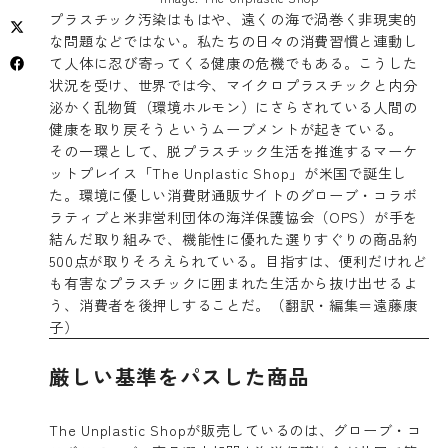
プラスチック汚染はもはや、遠くの海で渦巻く非現実的
な問題などではない。私たちの日々の消費習慣と連動し
て人体に忍び寄ってくる健康の危機でもある。こうした
状況を受け、世界では今、マイクロプラスチックと内分
泌かく乱物質（環境ホルモン）にさらされている人間の
健康を取り戻そうというムーブメントが起きている。
その一環として、脱プラスチック生活を推進するマーケ
ットプレイス「The Unplastic Shop」が米国で誕生し
た。環境に優しい消費財通販サイトのグローブ・コラボ
ラティブと米非営利団体の海洋保護協会（OPS）が手を
結んだ取り組みで、機能性に優れた選りすぐりの商品約
500点が取りそろえられている。目指すは、便利だけれど
も有害なプラスチックに囲まれた生活から抜け出せるよ
う、消費者を後押しすることだ。（翻訳・編集＝遠藤康
子）
厳しい基準をパスした商品
The Unplastic Shopが販売しているのは、グローブ・コ