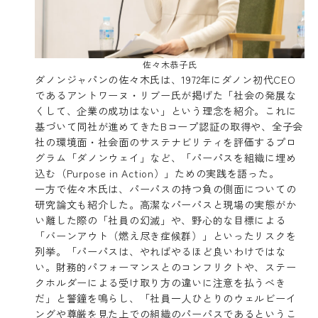
佐々木恭子氏
ダノンジャパンの佐々木氏は、1972年にダノン初代CEO
であるアントワーヌ・リブー氏が掲げた「社会の発展な
くして、企業の成功はない」という理念を紹介。これに
基づいて同社が進めてきたBコープ認証の取得や、全子会
社の環境面・社会面のサステナビリティを評価するプロ
グラム「ダノンウェイ」など、「パーパスを組織に埋め
込む（Purpose in Action）」ための実践を語った。
一方で佐々木氏は、パーパスの持つ負の側面についての
研究論文も紹介した。高潔なパーパスと現場の実態がか
い離した際の「社員の幻滅」や、野心的な目標による
「バーンアウト（燃え尽き症候群）」といったリスクを
列挙。「パーパスは、やればやるほど良いわけではな
い。財務的パフォーマンスとのコンフリクトや、ステー
クホルダーによる受け取り方の違いに注意を払うべき
だ」と警鐘を鳴らし、「社員一人ひとりのウェルビーイ
ングや尊厳を見た上での組織のパーパスであるというこ