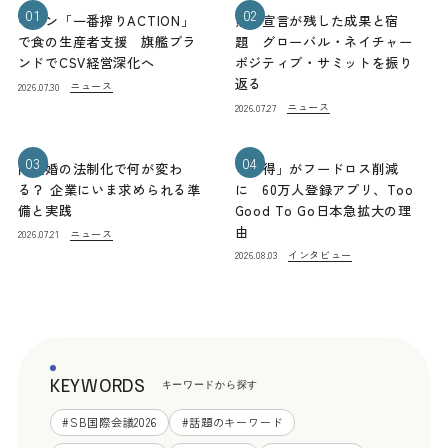
01
02
キリン「一番搾りACTION」
熊本宣言が残した成果と宿
で食の生産者支援 旗艦ブラ
題 グローバル・ネイチャー
ンドでCSV経営深化へ
ポジティブ・サミットを振り
返る
ニュース
2026.07.30
ニュース
2026.07.27
03
04
同性婚の法制化で何が変わ
「お得」がフードロス削減
る？ 企業にいま求められる準
に 60万人登録アプリ、Too
備と実践
Good To Go日本急拡大の理
由
ニュース
2026.07.21
インタビュー
2026.08.03
KEYWORDS
キーワードから探す
#
SB国際会議2026
#
話題のキーワード