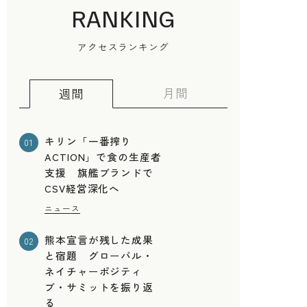
RANKING
アクセスランキング
月間
週間
キリン「一番搾り
01
ACTION」で食の生産者
支援 旗艦ブランドで
CSV経営深化へ
ニュース
熊本宣言が残した成果
02
と宿題 グローバル・
に
ネイチャーポジティ
ブ・サミットを振り返
る