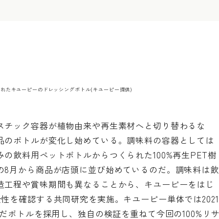
くられたキユーピーのドレッシングボトル(キユーピー提供)
スチック容器が植物由来や再生素材へと切り替わるな
品のボトルが変化し始めている。調味料の容器としては
の飲料用ペットボトルからつくられた100%再生PET樹
の8月から商品が店頭に並び始めているのだ。調味料は飲
造工程や賞味期間も異なることから、キユーピーをはじ
性を確認する共同研究を実施。キユーピー単体では2021
んだボトルを採用し、独自の検証を重ねて今回の100%リ