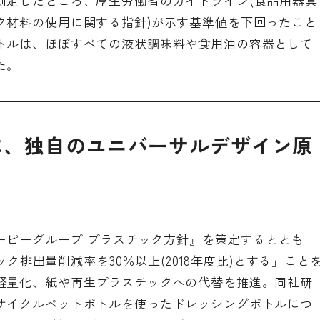
測定したところ、
厚生労働省のガイドライン(食品用器具
ク材料の使用に関する指針)
が示す基準値を下回ったこと
トルは、ほぼすべての液状調味料や食用油の容器として
た。
に、独自のユニバーサルデザイン原
ーピーグループ プラスチック方針
』を策定するととも
チック排出量削減率を30％以上(2018年度比)とする」こと
軽量化、紙や再生プラスチックへの代替を推進。同社研
サイクルペットボトルを使ったドレッシングボトルにつ