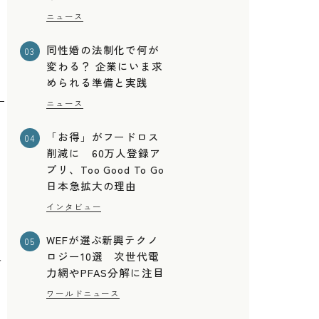
ニュース
同性婚の法制化で何が
03
変わる？ 企業にいま求
められる準備と実践
ニュース
「お得」がフードロス
04
削減に 60万人登録ア
プリ、Too Good To Go
日本急拡大の理由
インタビュー
WEFが選ぶ新興テクノ
05
ロジー10選 次世代電
を
力網やPFAS分解に注目
ワールドニュース