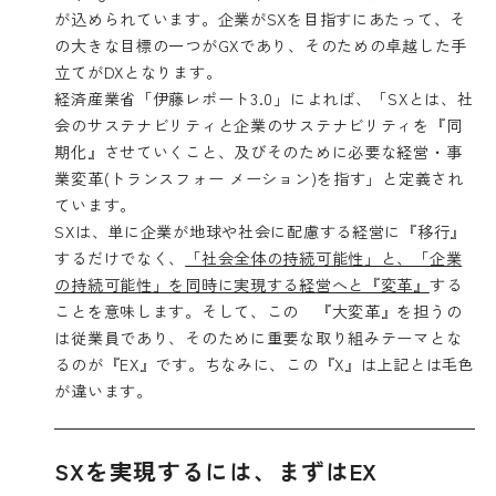
が込められています。企業がSXを目指すにあたって、そ
の大きな目標の一つがGXであり、そのための卓越した手
立てがDXとなります。
経済産業省「伊藤レポート3.0」によれば、「SXとは、社
会のサステナビリティと企業のサステナビリティを『同
期化』させていくこと、及びそのために必要な経営・事
業変革(トランスフォー メーション)を指す」と定義され
ています。
SXは、単に企業が地球や社会に配慮する経営に『移行』
するだけでなく、
「社会全体の持続可能性」と、「企業
の持続可能性」を同時に実現する経営へと『変革』
する
ことを意味します。そして、この 『大変革』を担うの
は従業員であり、そのために重要な取り組みテーマとな
るのが『EX』です。ちなみに、この『X』は上記とは毛色
が違います。
SXを実現するには、まずはEX