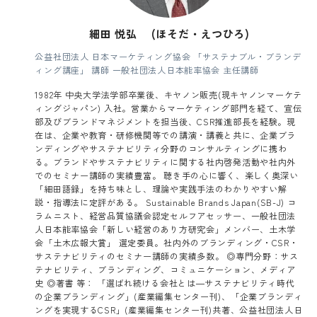
細田 悦弘 (ほそだ・えつひろ)
公益社団法人 日本マーケティング協会 「サステナブル・ブランデ
ィング講座」 講師 一般社団法人日本能率協会 主任講師
1982年 中央大学法学部卒業後、キヤノン販売(現キヤノンマーケテ
ィングジャパン) 入社。営業からマーケティング部門を経て、宣伝
部及びブランドマネジメントを担当後、CSR推進部長を経験。現
在は、企業や教育・研修機関等での講演・講義と共に、企業ブラ
ンディングやサステナビリティ分野のコンサルティングに携わ
る。ブランドやサステナビリティに関する社内啓発活動や社内外
でのセミナー講師の実績豊富。 聴き手の心に響く、楽しく奥深い
「細田語録」を持ち味とし、理論や実践手法のわかりやすい解
説・指導法に定評がある。 Sustainable Brands Japan(SB-J) コ
ラムニスト、経営品質協議会認定セルフアセッサー、一般社団法
人日本能率協会「新しい経営のあり方研究会」メンバー、土木学
会「土木広報大賞」 選定委員。社内外のブランディング・CSR・
サステナビリティのセミナー講師の実績多数。 ◎専門分野：サス
テナビリティ、ブランディング、コミュニケーション、メディア
史 ◎著書 等： 「選ばれ続ける会社とは―サステナビリティ時代
の企業ブランディング」(産業編集センター刊)、「企業ブランディ
ングを実現するCSR」(産業編集センター刊)共著、公益社団法人日