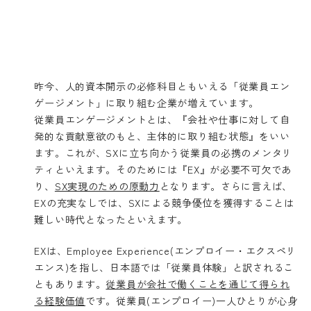
昨今、人的資本開示の必修科目ともいえる「従業員エン
ゲージメント」に取り組む企業が増えています。
従業員エンゲージメントとは、『会社や仕事に対して自
発的な貢献意欲のもと、主体的に取り組む状態』をいい
ます。これが、SXに立ち向かう従業員の必携のメンタリ
ティといえます。そのためには『EX』が必要不可欠であ
り、
SX実現のための原動力
となります。さらに言えば、
EXの充実なしでは、SXによる競争優位を獲得することは
難しい時代となったといえます。
EXは、Employee Experience(エンプロイー・エクスペリ
エンス)を指し、日本語では「従業員体験」と訳されるこ
ともあります。
従業員が会社で働くことを通じて得られ
る経験価値
です。従業員(エンプロイー)一人ひとりが心身