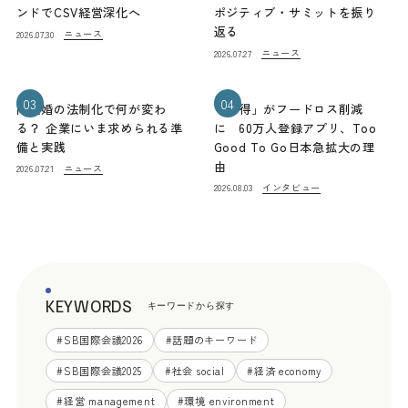
ンドでCSV経営深化へ
ポジティブ・サミットを振り
返る
ニュース
2026.07.30
ニュース
2026.07.27
03
04
同性婚の法制化で何が変わ
「お得」がフードロス削減
る？ 企業にいま求められる準
に 60万人登録アプリ、Too
備と実践
Good To Go日本急拡大の理
由
ニュース
2026.07.21
インタビュー
2026.08.03
KEYWORDS
キーワードから探す
#
SB国際会議2026
#
話題のキーワード
#
SB国際会議2025
#
社会 social
#
経済 economy
#
経営 management
#
環境 environment