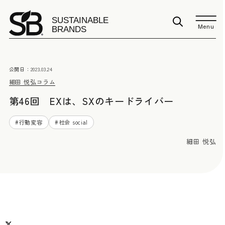
Menu
公開日：
2023.03.24
細田 悦弘
コラム
第46回 EXは、SXのキードライバー
#
行動変容
#
社会 social
細田 悦弘