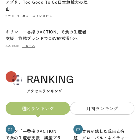
アプリ、Too Good To Go日本急拡大の理
由
ニュース
インタビュー
2026.08.03
キリン「一番搾りACTION」で食の生産者
支援 旗艦ブランドでCSV経営深化へ
ニュース
2026.07.30
RANKING
アクセスランキング
週間ランキング
月間ランキング
01
02
キリン「一番搾りACTION」
熊本宣言が残した成果と宿
で食の生産者支援 旗艦ブラ
題 グローバル・ネイチャー