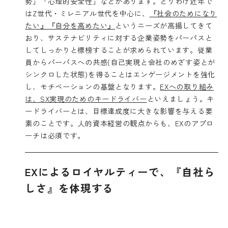
勢」「心理的安全性」などがあります。とりわけ近年で
はZ世代・ミレニアル世代を中心に、
『社会のためになり
たい』『自分を高めたい』
というニーズが高揚してきて
おり、サステナビリティに対する企業姿勢をパーパスと
してしっかりと標榜することが求められています。従業
員からパーパスへの共感(自己実現と会社のめざす姿とが
シンクロした状態)を得ることはエンゲージメントを強化
し、モチベーションの基盤となります。
EXへの取り組み
は、SX実現のためのキードライバー
といえましょう。キ
ードライバーとは、目標達成度に大きな影響を与える要
素のことです。人的資本経営の観点からも、EXのアプロ
ーチは必須です。
EXによるロイヤルティーで、『自社ら
しさ』を体現する