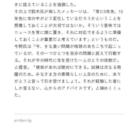
きに捉えていることを強調した。
その上で鈴木氏が発したメッセージは、「常に5年先、10
年先に世の中がどう変化しているだろうかということを
想像しておくことが大切ではないか。そういう意味では
ニュースを常に頭に置き、それに対応できるように準備
しておくことが重要だと考えています」というものだ。
今野氏は「今、きな臭い問題が地球のあちこちで起こっ
ているが、その一つひとつを自分の問題と捉えて行動す
る。それが今の時代に生を受けた一人ひとりの役割だ」
と提言。「使命があれば絶対にできる。試練は次なる飛
躍のため。みなさま方の素晴らしい人生のために、あり
がとうと言って引き受けましょう。それが経験した者に
しか言えない、心からのアドバイスです」と締めくくっ
た。
written by