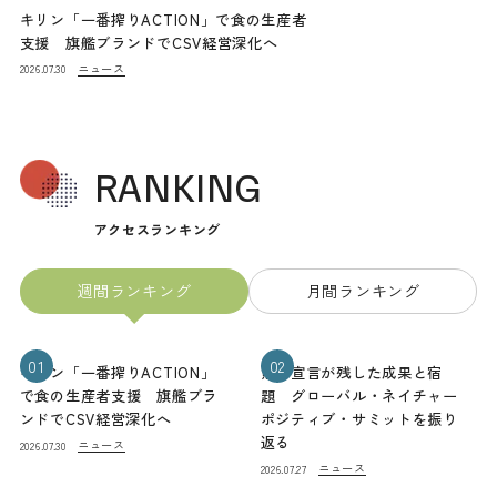
キリン「一番搾りACTION」で食の生産者
支援 旗艦ブランドでCSV経営深化へ
ニュース
2026.07.30
RANKING
アクセスランキング
週間ランキング
月間ランキング
01
02
キリン「一番搾りACTION」
熊本宣言が残した成果と宿
で食の生産者支援 旗艦ブラ
題 グローバル・ネイチャー
ンドでCSV経営深化へ
ポジティブ・サミットを振り
返る
ニュース
2026.07.30
ニュース
2026.07.27