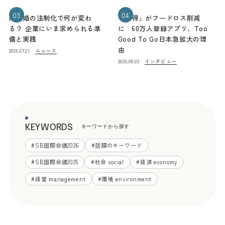
03
04
同性婚の法制化で何が変わ
「お得」がフードロス削減
る？ 企業にいま求められる準
に 60万人登録アプリ、Too
備と実践
Good To Go日本急拡大の理
由
ニュース
2026.07.21
インタビュー
2026.08.03
KEYWORDS
キーワードから探す
#
SB国際会議2026
#
話題のキーワード
#
SB国際会議2025
#
社会 social
#
経済 economy
#
経営 management
#
環境 environment