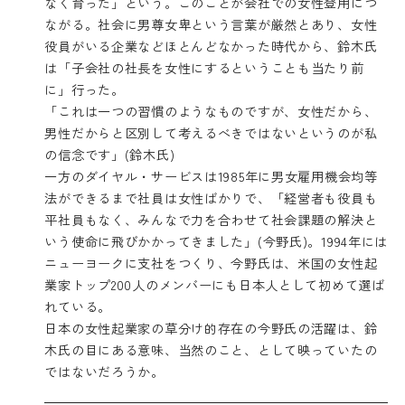
なく育った」という。このことが会社での女性登用につ
ながる。社会に男尊女卑という言葉が厳然とあり、女性
役員がいる企業などほとんどなかった時代から、鈴木氏
は「子会社の社長を女性にするということも当たり前
に」行った。
「これは一つの習慣のようなものですが、女性だから、
男性だからと区別して考えるべきではないというのが私
の信念です」(鈴木氏)
一方のダイヤル・サービスは1985年に男女雇用機会均等
法ができるまで社員は女性ばかりで、「経営者も役員も
平社員もなく、みんなで力を合わせて社会課題の解決と
いう使命に飛びかかってきました」(今野氏)。1994年には
ニューヨークに支社をつくり、今野氏は、米国の女性起
業家トップ200人のメンバーにも日本人として初めて選ば
れている。
日本の女性起業家の草分け的存在の今野氏の活躍は、鈴
木氏の目にある意味、当然のこと、として映っていたの
ではないだろうか。