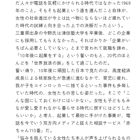
だ人々が電話を気軽にかけられる時代ではなかった1969
年のこと。そもそも起業という道を選んだこと自体が、
女性の社会進出が今とは比べ物にならないほど遅れてい
た時代の試練と向き合った上での決断だったという。
三重県出身の今野氏は津田塾大学を卒業後、どこの企業
にも採用してもらえなかった。そればかりか「企業がい
ちばん必要としていない」とまで言われて就職を諦め、
「10年後に起業をする」という誓いのもと、20代のほと
んどを「世界放浪の旅」をして過ごしたのだ。
誓い通り、10年後に帰国した日本で見たのは、高度経済
成長による核家族化が急速に進むなかで、育児に疲れ、
我が子をコインロッカーに捨てるといった事件も多発し
ていた時代の、女性たちの苦しむ姿だった。そこで「こ
んな国にしておくわけにはいかない。女性も子どももみ
なが愛し愛されながら暮らせる時代に戻すにはどうした
らいいか」と考え、起業して最初に手がけた事業が、電
話を今でいう双方向メディアと捉えた相談サービス「赤
ちゃん110番」だ。
「悩みを抱えている女性たち本人が声を上げられるもの