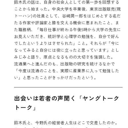
鈴木氏の話は、自身の社会人としての第一歩を回想する
ことから始まった。中央大学を卒業後、東京出版販売(現
トーハン)の社員として、谷崎潤一郎をはじめとする名だ
たる作家や評論家と膝を交える機会に恵まれたこと、ま
た職務柄、「毎日仕事が終わる午後5時から大学の先生に
お見えいただき、統計学と心理学の勉強を、自分で好ん
でしたというよりはさせられた」こと。それらが「今に
なってみると自分には役に立ったと思っています」とし
みじみと語り、原点となるものの大切さを強調した。
流通業へと進んだのも、出版物の研究を続けるなかで
「今度は流通のことを、実際に産業界に入って勉強した
い」と思ったことがきっかけだったという。
出会いは若者の声聞く「ヤングトーク
トーク」
鈴木氏と、今野氏の経営者人生はどこで交差したのか。