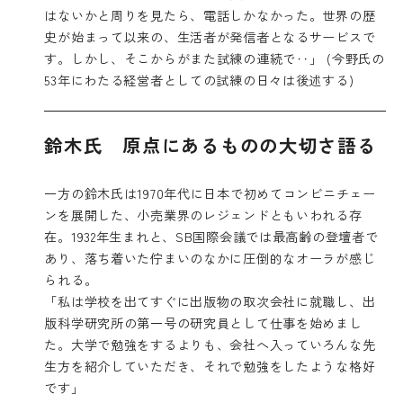
はないかと周りを見たら、電話しかなかった。世界の歴
史が始まって以来の、生活者が発信者となるサービスで
す。しかし、そこからがまた試練の連続で‥」 (今野氏の
53年にわたる経営者としての試練の日々は後述する)
鈴木氏 原点にあるものの大切さ語る
一方の鈴木氏は1970年代に日本で初めてコンビニチェー
ンを展開した、小売業界のレジェンドともいわれる存
在。1932年生まれと、SB国際会議では最高齢の登壇者で
あり、落ち着いた佇まいのなかに圧倒的なオーラが感じ
られる。
「私は学校を出てすぐに出版物の取次会社に就職し、出
版科学研究所の第一号の研究員として仕事を始めまし
た。大学で勉強をするよりも、会社へ入っていろんな先
生方を紹介していただき、それで勉強をしたような格好
です」