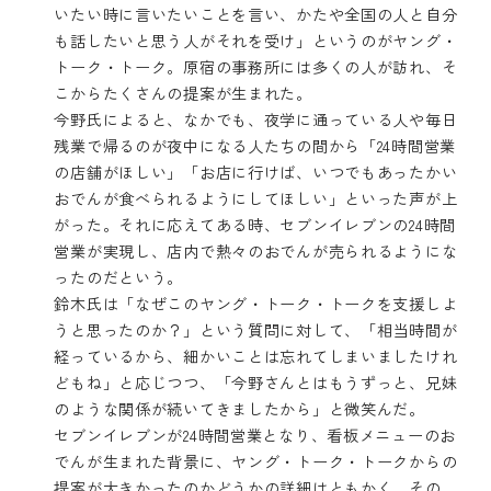
いたい時に言いたいことを言い、かたや全国の人と自分
も話したいと思う人がそれを受け」というのがヤング・
トーク・トーク。原宿の事務所には多くの人が訪れ、そ
こからたくさんの提案が生まれた。
今野氏によると、なかでも、夜学に通っている人や毎日
残業で帰るのが夜中になる人たちの間から「24時間営業
の店舗がほしい」「お店に行けば、いつでもあったかい
おでんが食べられるようにしてほしい」といった声が上
がった。それに応えてある時、セブンイレブンの24時間
営業が実現し、店内で熱々のおでんが売られるようにな
ったのだという。
鈴木氏は「なぜこのヤング・トーク・トークを支援しよ
うと思ったのか？」という質問に対して、「相当時間が
経っているから、細かいことは忘れてしまいましたけれ
どもね」と応じつつ、「今野さんとはもうずっと、兄妹
のような関係が続いてきましたから」と微笑んだ。
セブンイレブンが24時間営業となり、看板メニューのお
でんが生まれた背景に、ヤング・トーク・トークからの
提案が大きかったのかどうかの詳細はともかく、その