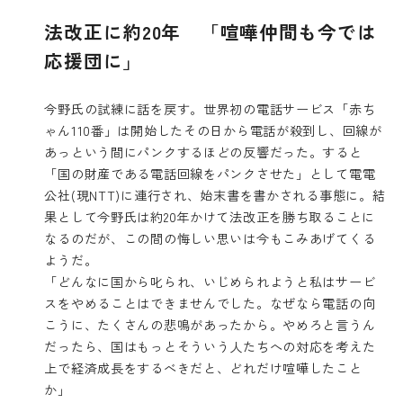
法改正に約20年 「喧嘩仲間も今では
応援団に」
今野氏の試練に話を戻す。世界初の電話サービス「赤ち
ゃん110番」は開始したその日から電話が殺到し、回線が
あっという間にパンクするほどの反響だった。すると
「国の財産である電話回線をパンクさせた」として電電
公社(現NTT)に連行され、始末書を書かされる事態に。結
果として今野氏は約20年かけて法改正を勝ち取ることに
なるのだが、この間の悔しい思いは今もこみあげてくる
ようだ。
「どんなに国から叱られ、いじめられようと私はサービ
スをやめることはできませんでした。なぜなら電話の向
こうに、たくさんの悲鳴があったから。やめろと言うん
だったら、国はもっとそういう人たちへの対応を考えた
上で経済成長をするべきだと、どれだけ喧嘩したこと
か」