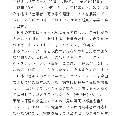
今野氏は「赤ちゃん110番」に続き、「子ども110番」
「熟年110番」「ハンディキャップ110番」と、次々に悩
みを抱える当事者に寄り添う電話サービスを展開してい
った。さらに1981年、それまでとは違う観点の事業に乗
り出す。
「日本の若者にもっと元気になってほしい。自分達が考
えたことを世の中に発信する、発信者としての自覚を持
つようになってほしいと思ったんです」(今野氏)
まるでツイッターなど現代のSNSを先取りしたかのよう
な発想だが、これが、その名も「ヤング・トーク・トー
ク・テレホン」という事業。この時、今野氏が「これは
この方に応援してもらうしかない」と考えたのが、すで
に日本で初めてのコンビニであるセブンイレブンを全国
展開していた鈴木氏だった。鈴木氏は瞬時に支援を快諾
し、「お願いするはずだった金額を言う前にもっとたく
さん出してくださることになった」(今野氏)という。
事業は原宿の交差点のビルの一角に専用の部屋を借りて
スタート。それまでの電話サービスは有資格者が対応し
ていたのに対し、電話を通して「全国どこの若者でも言