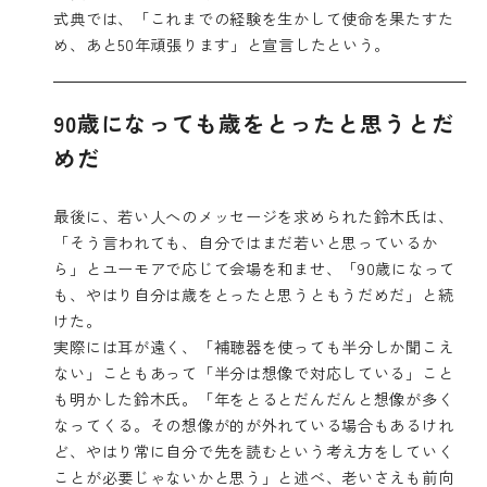
式典では、「これまでの経験を生かして使命を果たすた
め、あと50年頑張ります」と宣言したという。
90歳になっても歳をとったと思うとだ
めだ
最後に、若い人へのメッセージを求められた鈴木氏は、
「そう言われても、自分ではまだ若いと思っているか
ら」とユーモアで応じて会場を和ませ、「90歳になって
も、やはり自分は歳をとったと思うともうだめだ」と続
けた。
実際には耳が遠く、「補聴器を使っても半分しか聞こえ
ない」こともあって「半分は想像で対応している」こと
も明かした鈴木氏。「年をとるとだんだんと想像が多く
なってくる。その想像が的が外れている場合もあるけれ
ど、やはり常に自分で先を読むという考え方をしていく
ことが必要じゃないかと思う」と述べ、老いさえも前向