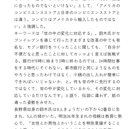
に合ったものでないといけない」として、「アメリカの
コンビニエンスストアと日本のコンビニエンスストアと
は違う。コンビニはアメリカから輸入したものではな
い」と強調した。
キーワードは「世の中の変化に対応する」。鈴木氏がセ
ブンイレブンを通じて行ったさまざまな改革の中でも有
名な、セブン銀行をつくったことに関しても、「自分が
不便だなと思ったことに対してカッコよく言えば挑戦す
る。銀行が9時に始まり3時に終わるのでは、24時間仕事
をする時代にそぐわない。都市銀行と同じようなものを
やろうと思ったわけではなく、小銭の出し入れが簡単に
できればいいじゃないか、と。何も世の中に先行するの
ではなくて、世の中が変化しているから、その変化に対
応しているだけなんです」と語り、伝説に違わず、筋の
通った姿勢をみせた。
長野県出身の鈴木氏は8人きょうだいの下から2番目に生
まれ、5人の姉がいた。明治26年生まれの母親は教育に熱
心で、「女性とか男性とかいうことを特別意識すること