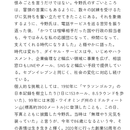
恨みごとを言うだけではない。今野氏のすごいところ
は、冒頭の言葉にもあるように、数々の試練を受けるた
びに気持ちを奮い立たせてきたことにある。それを象徴
するように、今野氏は、電話サービスを巡る苦労を振り
返った後、「かつては喧嘩相手だった国や行政の担当者
も、今ではみんな私の応援団になって、仲間になって、
支えてくれる時代になりました」と穏やかに語った。
時代は変わり、ダイヤル・サービスは今、いじめやハラ
スメント、企業倫理など幅広い領域に事業を広げ、相談
窓口もLINEやメール、SNSなど幅広い手段で提供してい
る。セブンイレブンと同じく、社会の変化に対応し続け
ている。
個人的な挑戦としては、1992年に「マラソンゴルフ」の
日本記録を樹立したり(1日に153ホール、8.5ラウンドを歩
いた)、99年には米国・ワイオミング州のミドルティート
ン山(標高約3900メートル)に登頂したことも、この日、
写真とともに披露した今野氏。当時は「無理やり元気を
装っていた」と言うが、今年で86歳になるという今、そ
の表情は生き生きと輝く。2020年に行った創業50周年の