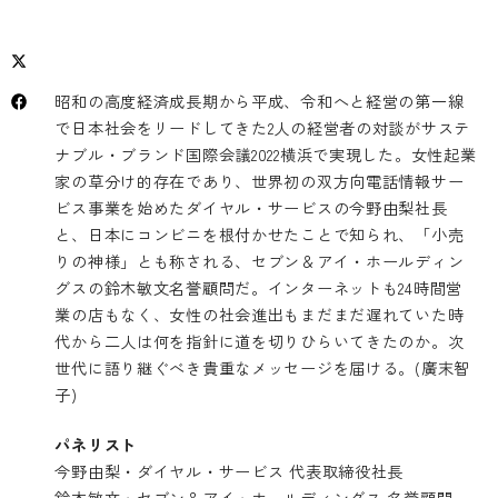
昭和の高度経済成長期から平成、令和へと経営の第一線
で日本社会をリードしてきた2人の経営者の対談がサステ
ナブル・ブランド国際会議2022横浜で実現した。女性起業
家の草分け的存在であり、世界初の双方向電話情報サー
ビス事業を始めたダイヤル・サービスの今野由梨社長
と、日本にコンビニを根付かせたことで知られ、「小売
りの神様」とも称される、セブン＆アイ・ホールディン
グスの鈴木敏文名誉顧問だ。インターネットも24時間営
業の店もなく、女性の社会進出もまだまだ遅れていた時
代から二人は何を指針に道を切りひらいてきたのか。次
世代に語り継ぐべき貴重なメッセージを届ける。(廣末智
子)
パネリスト
今野由梨・ダイヤル・サービス 代表取締役社長
鈴木敏文・セブン＆アイ・ホールディングス 名誉顧問