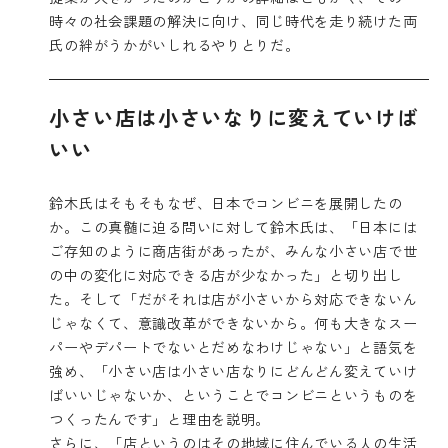
時々の社会課題の解決に向け、同じ時代を走り続けた両
氏の絆がうかがいしれるやりとりだ。
小さい店は小さいなりに変えていけば
いい
鈴木氏はそもそもなぜ、日本でコンビニを展開したの
か。この真髄に迫る問いに対して鈴木氏は、「日本には
ご存知のように商店街があったが、みんな小さい店で世
の中の変化に対応できる店が少なかった」と切り出し
た。そして「だがそれは店が小さいから対応できないん
じゃなくて、意識改革ができないから。何も大きなスー
パーやデパートでないとだめなわけじゃない」と語気を
強め、「小さい店は小さい店なりにどんどん変えていけ
ばいいじゃないか、ということでコンビニというものを
つくったんです」と理由を説明。
さらに、「店というのはその地域に住んでいる人の生活