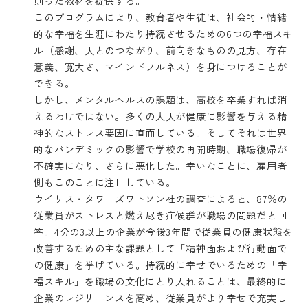
則った教材を提供する。
このプログラムにより、教育者や生徒は、社会的・情緒
的な幸福を生涯にわたり持続させるための6つの幸福スキ
ル（感謝、人とのつながり、前向きなものの見方、存在
意義、寛大さ、マインドフルネス）を身につけることが
できる。
しかし、メンタルヘルスの課題は、高校を卒業すれば消
えるわけではない。多くの大人が健康に影響を与える精
神的なストレス要因に直面している。そしてそれは世界
的なパンデミックの影響で学校の再開時期、職場復帰が
不確実になり、さらに悪化した。幸いなことに、雇用者
側もこのことに注目している。
ウイリス・タワーズワトソン社の調査によると、87％の
従業員がストレスと燃え尽き症候群が職場の問題だと回
答。4分の3以上の企業が今後3年間で従業員の健康状態を
改善するための主な課題として「精神面および行動面で
の健康」を挙げている。持続的に幸せでいるための「幸
福スキル」を職場の文化にとり入れることは、最終的に
企業のレジリエンスを高め、従業員がより幸せで充実し