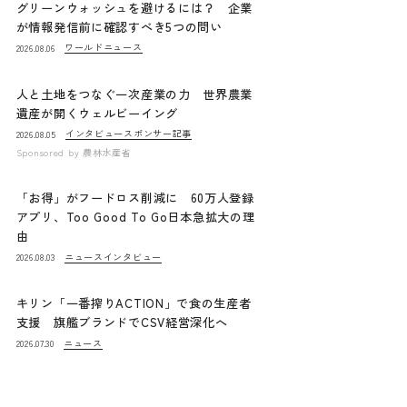
グリーンウォッシュを避けるには？ 企業
が情報発信前に確認すべき5つの問い
ワールドニュース
2026.08.06
人と土地をつなぐ一次産業の力 世界農業
遺産が開くウェルビーイング
インタビュー
スポンサー記事
2026.08.05
Sponsored by
農林水産省
「お得」がフードロス削減に 60万人登録
アプリ、Too Good To Go日本急拡大の理
由
ニュース
インタビュー
2026.08.03
キリン「一番搾りACTION」で食の生産者
支援 旗艦ブランドでCSV経営深化へ
ニュース
2026.07.30