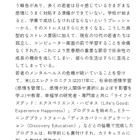
う報告があり、多くの若者は日々感じているさまざまな
感情にうまく対処する準備ができていない。学校が始ま
ると、学業で成功しなければならないというプレッシャ
ーから、そのストレスはさらに大きくなる。こうした典
型的なストレス要因に加えて、現在の10代の若者たちは
孤立し、コンピューター画面の前で学習することを余儀
なくされた。これにより思春期の重要な節目で社会性の
成長の機会を逃してしまい、彼らの生活はさらに混沌と
してしまっている。
若者のメンタルヘルスの危機が続いていることを受け
て、米LGエレクトロニクスは2017年に、社会的感情学習
(感情を管理し、感情が対人関係や選択におよぼす影響を
学ぶ)や教育、幸福学の研究者・専門家と共に
「ライフイ
ズグッド：エクスペリエンス・ハピネス（Life’s Good:
Experience Happiness）」
プログラムを始めた。Eラー
ニングプラットフォーム「ディスカバリーエデュケーシ
ョン（Discovery Education）」などとの協働で完成した
プログラムは、科学的にも裏付けされ、カリキュラムに