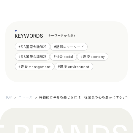
KEYWORDS
キーワードから探す
#
SB国際会議2026
#
話題のキーワード
#
SB国際会議2025
#
社会 social
#
経済 economy
#
経営 management
#
環境 environment
TOP
ニュース
持続的に幸せを感じるには 従業員の心を豊かにする5つの