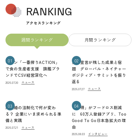
RANKING
アクセスランキング
週間ランキング
月間ランキング
01
02
キリン「一番搾りACTION」
熊本宣言が残した成果と宿
で食の生産者支援 旗艦ブラ
題 グローバル・ネイチャー
ンドでCSV経営深化へ
ポジティブ・サミットを振り
返る
ニュース
2026.07.30
ニュース
2026.07.27
03
04
同性婚の法制化で何が変わ
「お得」がフードロス削減
る？ 企業にいま求められる準
に 60万人登録アプリ、Too
備と実践
Good To Go日本急拡大の理
由
ニュース
2026.07.21
インタビュー
2026.08.03