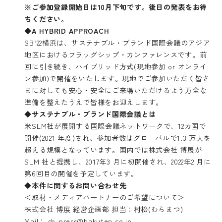
※ご参加登録開始日は10月下旬です。後日の発表をお待
ちください。
◆
A HYBRID APPROACH
SB‘22横浜は、サステナブル・ブランド国際会議のアジア
地区におけるフラッグシップ・カンファレンスです。前
回に引き続き、ハイブリッド方式(現地参加 or オンライ
ン参加)で開催をいたします。現地でご参加いただく皆さ
まに対しても安心・安全にご来場いただけるよう万全な
準備を整えたうえで皆様をお迎えします。
◆サステナブル・ブランド国際会議とは
米SLM社が展開する国際会議ネットワークで、12カ国で
開催(2021 年度)され、参加者数はグローバルで1.3 万人を
超える規模となっています。国内では株式会社 博展が
SLM 社と提携し、2017年3 月に初開催され、2022年2 月に
第6回目の開催を予定しています。
◆本件に関するお問い合わせ先
＜取材・メディアパートナーのご希望について＞
株式会社 博展 経営企画部 担当：村松(むらまつ)
Mail：
sb-press@hakuten.co.jp