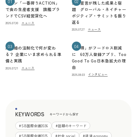
01
02
キリン「一番搾りACTION」
熊本宣言が残した成果と宿
で食の生産者支援 旗艦ブラ
題 グローバル・ネイチャー
ンドでCSV経営深化へ
ポジティブ・サミットを振り
返る
ニュース
2026.07.30
ニュース
2026.07.27
03
04
同性婚の法制化で何が変わ
「お得」がフードロス削減
る？ 企業にいま求められる準
に 60万人登録アプリ、Too
備と実践
Good To Go日本急拡大の理
由
ニュース
2026.07.21
インタビュー
2026.08.03
KEYWORDS
キーワードから探す
#
SB国際会議2026
#
話題のキーワード
#
SB国際会議2025
#
社会 social
#
経済 economy