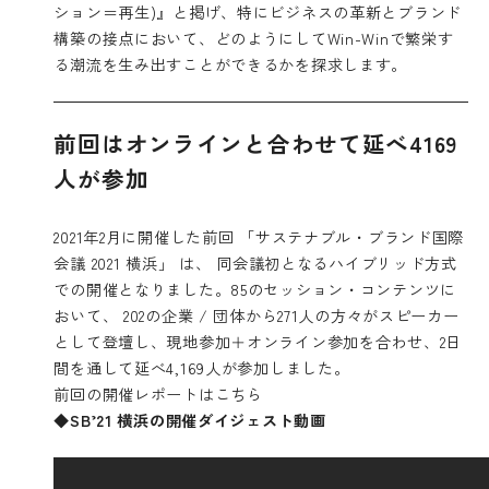
ション＝再生)』と掲げ、特にビジネスの革新とブランド
構築の接点において、どのようにしてWin-Winで繁栄す
る潮流を生み出すことができるかを探求します。
前回はオンラインと合わせて延べ4169
人が参加
2021年2月に開催した前回 「サステナブル・ブランド国際
会議 2021 横浜」 は、 同会議初となるハイブリッド方式
での開催となりました。85のセッション・コンテンツに
おいて、 202の企業 / 団体から271人の方々がスピーカー
として登壇し、現地参加＋オンライン参加を合わせ、2日
間を通して延べ4,169人が参加しました。
前回の開催レポートは
こちら
◆SB
’
21
横浜の開催ダイジェスト動画