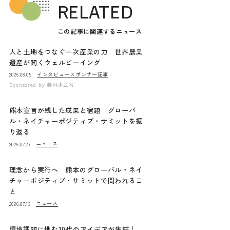
RELATED
この記事に関連するニュース
人と土地をつなぐ一次産業の力 世界農業
遺産が開くウェルビーイング
インタビュー
スポンサー記事
2026.08.05
Sponsored by
農林水産省
熊本宣言が残した成果と宿題 グローバ
ル・ネイチャーポジティブ・サミットを振
り返る
ニュース
2026.07.27
理念から実行へ 熊本のグローバル・ネイ
チャーポジティブ・サミットで問われるこ
と
ニュース
2026.07.13
環境課題に挑む10代のアイデアが集結！