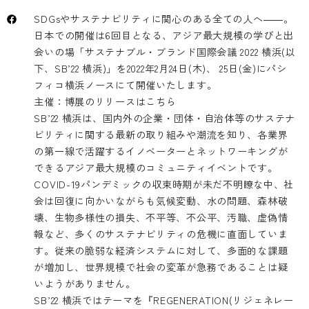
SDGsやサステナビリティに関心のある全ての人へ――。
日本での開催は6回目となる、アジア最大規模の学びと出
会いの場「サステナブル・ブランド国際会議 2022 横浜(以
下、SB’22 横浜)」を2022年2月24日(木)、 25日(金)にパシ
フィコ横浜ノースにて開催いたします。
主催：博展のリリースは
こちら
SB’22 横浜は、国内外の企業・団体・自治体等のサステナ
ビリティに関する最新の取り組みや潮流を知り、各業界
の第一線で活躍するイノベーターとネットワーキングが
できるアジア最大規模のコミュニティイベントです。
COVID-19パンデミックの収束時期が未だ不明瞭な中、社
会は回復に向かいながらも気候変動、水の問題、森林破
壊、生物多様性の損失、不平等、不公平、汚職、虚偽情
報など、多くのサステナビリティの危機に直面していま
す。従来の脆弱な経済システムに対して、多面的な課題
が増加し、世界規模で社会の変革が急務であることは疑
いようがありません。
SB’22 横浜ではテーマを『REGENERATION(リジェネレー