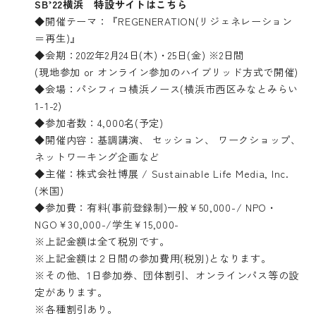
SB’22横浜
特設サイトはこちら
◆開催テーマ：『REGENERATION(リジェネレーション
＝再生)』
◆会期：2022年2月24日(木)・25日(金) ※2日間
(現地参加 or オンライン参加のハイブリッド方式で開催)
◆会場：パシフィコ横浜ノース(横浜市西区みなとみらい
1-1-2)
◆参加者数：4,000名(予定)
◆開催内容：基調講演、 セッション、 ワークショップ、
ネットワーキング企画など
◆主催：株式会社博展 / Sustainable Life Media, Inc.
(米国)
◆参加費：有料(事前登録制)一般￥50,000-/ NPO・
NGO￥30,000-/学生￥15,000-
※上記金額は全て税別です。
※上記金額は２日間の参加費用(税別)となります。
※その他、1日参加券、団体割引、オンラインパス等の設
定があります。
※各種割引あり。