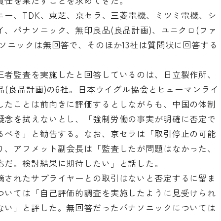
責任を果たすことを求めてきた。
ニー、TDK、東芝、京セラ、三菱電機、ミツミ電機、シ
、パナソニック、無印良品(良品計画)、ユニクロ(ファ
ソニックは無回答で、そのほか13社は質問状に回答する
。
三者監査を実施したと回答しているのは、日立製作所、
品(良品計画)の6社。日本ウイグル協会とヒューマンライ
したことは前向きに評価するとしながらも、中国の体制
疑念を拭えないとし、「強制労働の事実が明確に否定で
るべき」と勧告する。なお、京セラは「取引停止の可能
り、アフメット副会長は「監査したが問題はなかった、
応だ。検討結果に期待したい」と話した。
摘されたサプライヤーとの取引はないと否定するに留ま
ついては「自己評価的調査を実施したように見受けられ
ない」と評した。無回答だったパナソニックについては