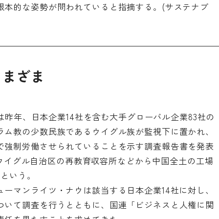
根本的な姿勢が問われていると指摘する。(サステナブ
さまざま
)は昨年、日本企業14社を含む大手グローバル企業83社の
ラム教の少数民族であるウイグル族が監視下に置かれ、
で強制労働させられていることを示す調査報告書を発表
新疆ウイグル自治区の再教育収容所などから中国全土の工場
るという。
ューマンライツ・ナウは該当する日本企業14社に対し、
ついて調査を行うとともに、国連「ビジネスと人権に関