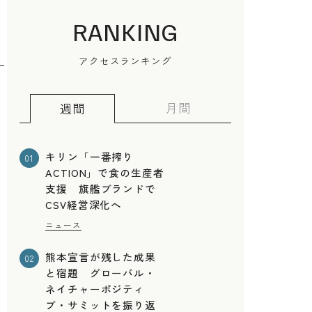
RANKING
アクセスランキング
月間
週間
キリン「一番搾り
01
ACTION」で食の生産者
支援 旗艦ブランドで
CSV経営深化へ
ニュース
熊本宣言が残した成果
02
と宿題 グローバル・
ネイチャーポジティ
ブ・サミットを振り返