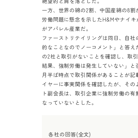
絶望的と肩を落とした。
一方、世界の綿の2割、中国産綿の8
労働問題に懸念を示したH&Mやナイ
がアパレル産業だ。
ファーストリテイリングは同日、自社
的なことなのでノーコメント」と答え
の2社と取引がないことを確認し、取
結果、強制労働は発生していない」と否
月半ば時点で取引関係があることが記
イヤーに事実関係を確認したが、その
ト副会長は、取引企業に強制労働の有
なっていないとした。
各社の回答(全文)