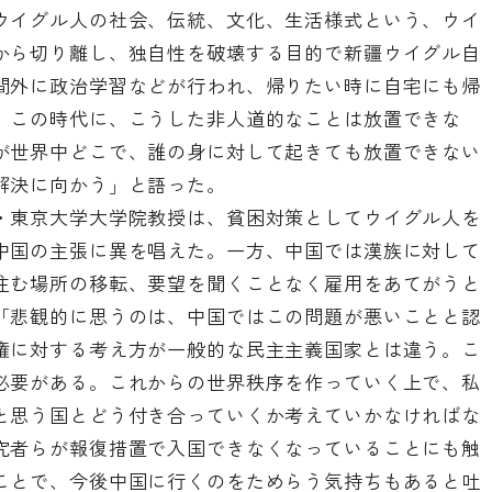
ウイグル人の社会、伝統、文化、生活様式という、ウイ
から切り離し、独自性を破壊する目的で新疆ウイグル自
間外に政治学習などが行われ、帰りたい時に自宅にも帰
。この時代に、こうした非人道的なことは放置できな
が世界中どこで、誰の身に対して起きても放置できない
解決に向かう」と語った。
・東京大学大学院教授は、貧困対策としてウイグル人を
中国の主張に異を唱えた。一方、中国では漢族に対して
住む場所の移転、要望を聞くことなく雇用をあてがうと
「悲観的に思うのは、中国ではこの問題が悪いことと認
権に対する考え方が一般的な民主主義国家とは違う。こ
必要がある。これからの世界秩序を作っていく上で、私
と思う国とどう付き合っていくか考えていかなければな
究者らが報復措置で入国できなくなっていることにも触
ことで、今後中国に行くのをためらう気持ちもあると吐