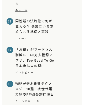
る
ニュース
同性婚の法制化で何が
03
変わる？ 企業にいま求
められる準備と実践
ニュース
「お得」がフードロス
04
削減に 60万人登録ア
プリ、Too Good To Go
日本急拡大の理由
インタビュー
WEFが選ぶ新興テクノ
05
ロジー10選 次世代電
力網やPFAS分解に注目
ワールドニュース