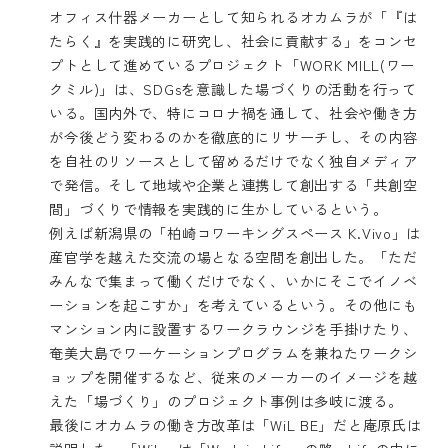
オフィス什器メーカーとして知られるオカムラが「『は
たらく』を実践的に研究し、社会に貢献する」をコンセ
プトとして進めているプロジェクト「WORK MILL(ワー
クミル)」は、SDGsを意識した場づくりの活動を行って
いる。国内外で、特にコロナ禍を通して、社会や働き方
が今後どう変わるのかを徹底的にリサーチし、その内容
を自社のリソースとして留めるだけでなく独自メディア
で発信。そして地域や企業と連携して創出する「共創空
間」づくりで情報を実践的に生かしているという。
例えば新潟県の「柏崎コワーキングスペース K.Vivo」は
産官学を越えた交流の場となる空間を創出した。「ただ
みんなで集まって働くだけでなく、いかにそこでイノベ
ーションを起こすか」を考えているという。その他にも
マンション内に設置するワークラウンジを手掛けたり、
奄美大島でワーケーションプログラムを兼ねたワークシ
ョップを開催するなど、従来のメーカーのイメージを越
えた「場づくり」のプロジェクト事例は多岐に渡る。
最後にオカムラの働き方改革は「WiL BE」だと庵原氏は