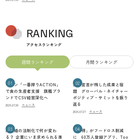
RANKING
アクセスランキング
週間ランキング
月間ランキング
01
02
キリン「一番搾りACTION」
熊本宣言が残した成果と宿
で食の生産者支援 旗艦ブラ
題 グローバル・ネイチャー
ンドでCSV経営深化へ
ポジティブ・サミットを振り
返る
ニュース
2026.07.30
ニュース
2026.07.27
03
04
同性婚の法制化で何が変わ
「お得」がフードロス削減
る？ 企業にいま求められる準
に 60万人登録アプリ、Too