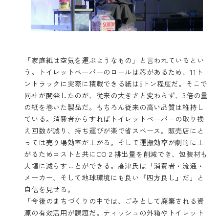
「家庭紙は空気を運ぶようなもの」と言われているとい
う。トイレットペーパーのロールは芯があるため、11ト
ントラックに実際に積載できる紙は5トン程度だ。そこで
同社が開発したのが、従来の大きさと変わらず、3倍の量
の紙を巻いた製品だ。もちろん従来の高い品質は維持し
ている。消費者からすればトイレットペーパーの取り換
え回数が減り、持ち運びが楽で省スペース。販売店にと
っては売り場効率が上がる。そして運搬効率が劇的に上
がるためコストと共にCO２排出量を削減でき、包装材も
大幅に減らすことができる。髙津氏は「消費者・流通・
メーカー、そして地球環境にも良い『四方良し』だ」と
自信を見せる。
「今後のまちづくりの中では、ごみとして廃棄される資
源の有効活用が課題だ。ティッシュの外箱やトイレット