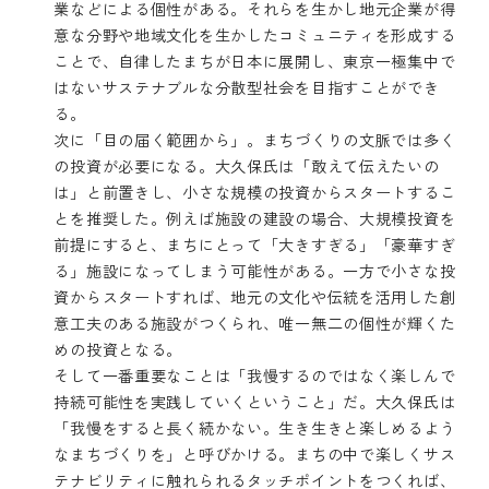
業などによる個性がある。それらを生かし地元企業が得
意な分野や地域文化を生かしたコミュニティを形成する
ことで、自律したまちが日本に展開し、東京一極集中で
はないサステナブルな分散型社会を目指すことができ
る。
次に「目の届く範囲から」。まちづくりの文脈では多く
の投資が必要になる。大久保氏は「敢えて伝えたいの
は」と前置きし、小さな規模の投資からスタートするこ
とを推奨した。例えば施設の建設の場合、大規模投資を
前提にすると、まちにとって「大きすぎる」「豪華すぎ
る」施設になってしまう可能性がある。一方で小さな投
資からスタートすれば、地元の文化や伝統を活用した創
意工夫のある施設がつくられ、唯一無二の個性が輝くた
めの投資となる。
そして一番重要なことは「我慢するのではなく楽しんで
持続可能性を実践していくということ」だ。大久保氏は
「我慢をすると長く続かない。生き生きと楽しめるよう
なまちづくりを」と呼びかける。まちの中で楽しくサス
テナビリティに触れられるタッチポイントをつくれば、