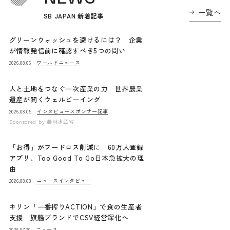
一覧へ
SB JAPAN 新着記事
グリーンウォッシュを避けるには？ 企業
が情報発信前に確認すべき5つの問い
ワールドニュース
2026.08.06
人と土地をつなぐ一次産業の力 世界農業
遺産が開くウェルビーイング
インタビュー
スポンサー記事
2026.08.05
Sponsored by
農林水産省
「お得」がフードロス削減に 60万人登録
アプリ、Too Good To Go日本急拡大の理
由
ニュース
インタビュー
2026.08.03
キリン「一番搾りACTION」で食の生産者
支援 旗艦ブランドでCSV経営深化へ
ニュース
2026.07.30