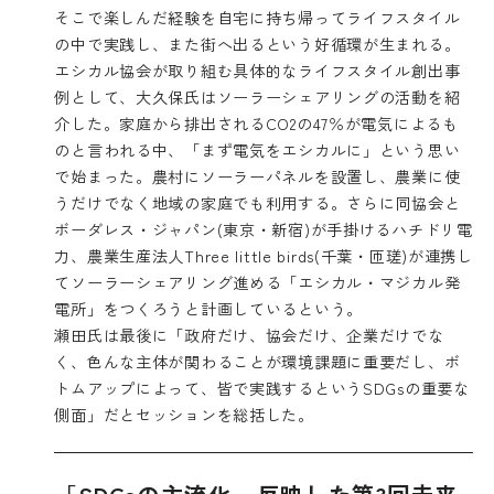
そこで楽しんだ経験を自宅に持ち帰ってライフスタイル
の中で実践し、また街へ出るという好循環が生まれる。
エシカル協会が取り組む具体的なライフスタイル創出事
例として、大久保氏はソーラーシェアリングの活動を紹
介した。家庭から排出されるCO2の47％が電気によるも
のと言われる中、「まず電気をエシカルに」という思い
で始まった。農村にソーラーパネルを設置し、農業に使
うだけでなく地域の家庭でも利用する。さらに同協会と
ボーダレス・ジャパン(東京・新宿)が手掛けるハチドリ電
力、農業生産法人Three little birds(千葉・匝瑳)が連携し
てソーラーシェアリング進める「エシカル・マジカル発
電所」をつくろうと計画しているという。
瀬田氏は最後に「政府だけ、協会だけ、企業だけでな
く、色んな主体が関わることが環境課題に重要だし、ボ
トムアップによって、皆で実践するというSDGsの重要な
側面」だとセッションを総括した。
「SDGsの主流化」反映した第3回未来