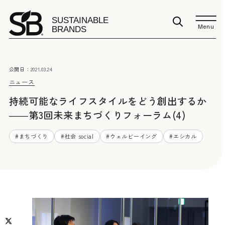
Menu
公開日：
2021.03.24
ニュース
持続可能なライフスタイルをどう創出するか
――第3回未来まちづくりフォーラム(4)
#
まちづくり
#
社会 social
#
ウェルビーイング
#
エシカル