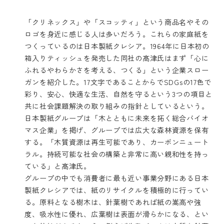
「クリネックス」や「スコッティ」という商品名やその
ロゴを身近に感じる人は多いだろう。これらの家庭紙を
つくっているのは日本製紙クレシア。1964年に日本初の
箱入りティッシュを発売した同社の髙津氏はまず「心に
ふれるやわらかさを考える、つくる」という企業スロー
ガンを紹介した。17文字であることからでSDGsの17色で
彩り、安心、快適な生活、自然を守るという3つの項目と
共に社会課題解決の取り組みの指針としているという。
日本製紙グループは「木とともに未来を拓く総合バイオ
マス企業」を掲げ、グループでは広大な森林資源を保有
する。「木質資源は再生可能であり、カーボンニュート
ラル。持続可能な社会の構築と非常に高い親和性を持っ
ている」と髙津氏。
グループの中でも消費者に最も近い事業分野にある日本
製紙クレシアでは、紙のリサイクルを積極的に行ってい
る。原料となる樹木は、針葉樹であれば紙の嵩高や強
度、吸水性に優れ、広葉樹は表面が滑らかになる、とい