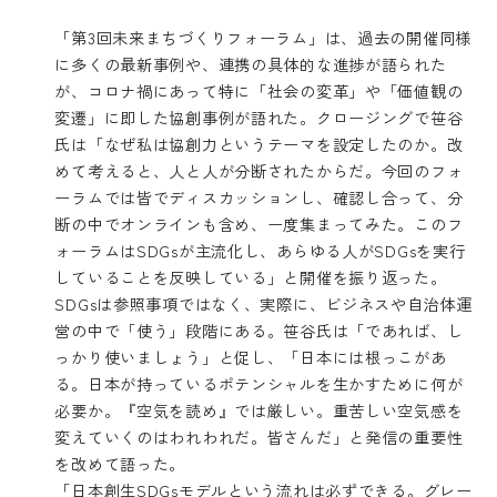
「第3回未来まちづくりフォーラム」は、過去の開催同様
に多くの最新事例や、連携の具体的な進捗が語られた
が、コロナ禍にあって特に「社会の変革」や「価値観の
変遷」に即した協創事例が語れた。クロージングで笹谷
氏は「なぜ私は協創力というテーマを設定したのか。改
めて考えると、人と人が分断されたからだ。今回のフォ
ーラムでは皆でディスカッションし、確認し合って、分
断の中でオンラインも含め、ー度集まってみた。このフ
ォーラムはSDGsが主流化し、あらゆる人がSDGsを実行
していることを反映している」と開催を振り返った。
SDGsは参照事項ではなく、実際に、ビジネスや自治体運
営の中で「使う」段階にある。笹谷氏は「であれば、し
っかり使いましょう」と促し、「日本には根っこがあ
る。日本が持っているポテンシャルを生かすために何が
必要か。『空気を読め』では厳しい。重苦しい空気感を
変えていくのはわれわれだ。皆さんだ」と発信の重要性
を改めて語った。
「日本創生SDGsモデルという流れは必ずできる。グレー