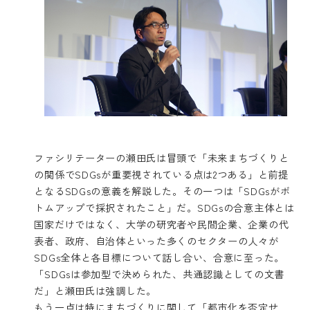
ファシリテーターの瀬田氏は冒頭で「未来まちづくりと
の関係でSDGsが重要視されている点は2つある」と前提
となるSDGsの意義を解説した。その一つは「SDGsがボ
トムアップで採択されたこと」だ。SDGsの合意主体とは
国家だけではなく、大学の研究者や民間企業、企業の代
表者、政府、自治体といった多くのセクターの人々が
SDGs全体と各目標について話し合い、合意に至った。
「SDGsは参加型で決められた、共通認識としての文書
だ」と瀬田氏は強調した。
もう一点は特にまちづくりに関して「都市化を否定せ