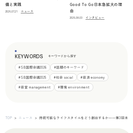
備と実践
Good To Go日本急拡大の理
由
ニュース
2026.07.21
インタビュー
2026.08.03
KEYWORDS
キーワードから探す
#
SB国際会議2026
#
話題のキーワード
#
SB国際会議2025
#
社会 social
#
経済 economy
#
経営 management
#
環境 environment
TOP
ニュース
持続可能なライフスタイルをどう創出するか――第3回未来ま