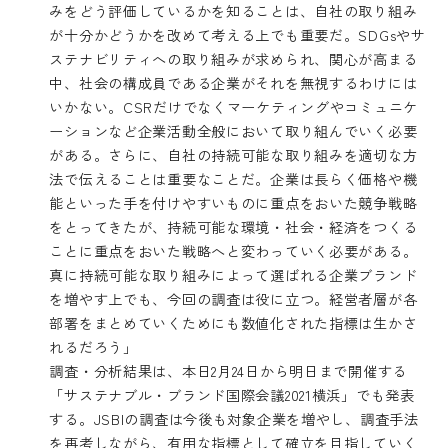
みをどう評価しているかを知ることは、自社の取り組み
が十分かどうかを改めて考える上でも重要だ。SDGsやサ
ステナビリティへの取り組みが求められ、関心が高まる
中、社会の構成員である企業がそれを無視するわけには
いかない。CSRだけでなくマーケティングやコミュニケ
ーションなど企業活動全般において取り組んでいく必要
がある。さらに、自社の持続可能な取り組みを適切な方
法で伝えることは重要なことだ。企業は長らく価格や機
能といった手を付けやすいものに重点をおいた競争戦略
をとってきたが、持続可能な環境・社会・経済をつくる
ことに重点をおいた戦略へと変わっていく必要がある。
真に持続可能な取り組みによって選ばれる企業ブランド
を増やす上でも、今回の調査は役に立つ。経営者層が各
部署をまとめていくためにも数値化された指標は生かさ
れるだろう」
調査・分析結果は、本日2月24日から明日まで開催する
「サステナブル・ブランド国際会議2021横浜」
でも発表
する。JSBIの調査は今後も対象企業を増やし、調査手法
を再考しながら、有用な指標として確立を目指していく