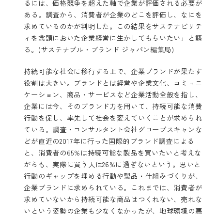
るには、価格競争を超えた軸で企業が評価される必要が
ある。調査から、消費者が企業のどこを評価し、なにを
求めているのかが判明した。この結果をサステナビリテ
ィを念頭においた企業経営に生かしてもらいたい」と語
る。(サステナブル・ブランド ジャパン編集局)
持続可能な社会に移行する上で、企業ブランドが果たす
役割は大きい。ブランドとは経営や企業文化、コミュニ
ケーション、商品・サービスなど企業活動全般を指し、
企業には今、そのブランド力を用いて、持続可能な消費
行動を促し、率先して社会を変えていくことが求められ
ている。調査・コンサルタント会社グローブスキャンな
どが直近の2017年に行った国際的ブランド調査による
と、消費者の65%は持続可能な製品を買いたいと考えな
がらも、実際に買う人は26%に過ぎないという。思いと
行動のギャップを埋める行動や製品・仕組みづくりが、
企業ブランドに求められている。これまでは、消費者が
求めていないから持続可能な商品はつくれない、売れな
いという姿勢の企業も少なくなかったが、地球環境の悪