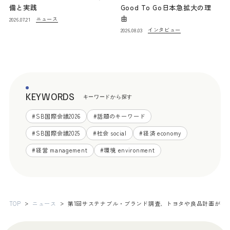
備と実践
Good To Go日本急拡大の理
由
ニュース
2026.07.21
インタビュー
2026.08.03
KEYWORDS
キーワードから探す
#
SB国際会議2026
#
話題のキーワード
#
SB国際会議2025
#
社会 social
#
経済 economy
#
経営 management
#
環境 environment
TOP
ニュース
第1回サステナブル・ブランド調査、トヨタや良品計画が上位 S