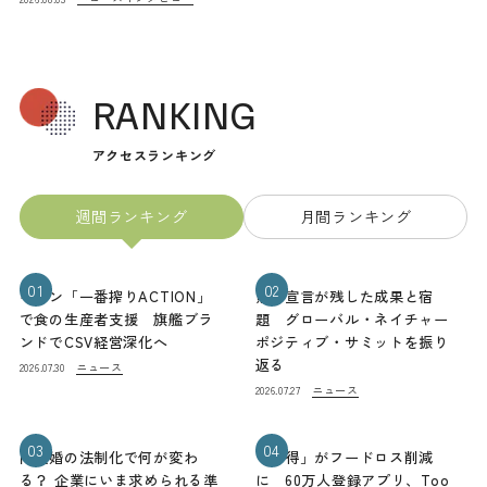
RANKING
アクセスランキング
週間ランキング
月間ランキング
01
02
キリン「一番搾りACTION」
熊本宣言が残した成果と宿
で食の生産者支援 旗艦ブラ
題 グローバル・ネイチャー
ンドでCSV経営深化へ
ポジティブ・サミットを振り
返る
ニュース
2026.07.30
ニュース
2026.07.27
03
04
同性婚の法制化で何が変わ
「お得」がフードロス削減
る？ 企業にいま求められる準
に 60万人登録アプリ、Too