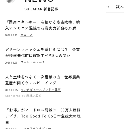
一覧へ
SB JAPAN 新着記事
「国産エネルギー」を掲げる高市政権、輸
入アンモニア混焼で石炭火力延命の矛盾
ニュース
2026.08.10
グリーンウォッシュを避けるには？ 企業
が情報発信前に確認すべき5つの問い
ワールドニュース
2026.08.06
人と土地をつなぐ一次産業の力 世界農業
遺産が開くウェルビーイング
インタビュー
スポンサー記事
2026.08.05
Sponsored by
農林水産省
「お得」がフードロス削減に 60万人登録
アプリ、Too Good To Go日本急拡大の理
由
ニュース
インタビュー
2026.08.03