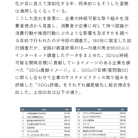
化が目に見えて深刻化する中、将来的にもそうした姿勢
は通用しなくなっている。
こうした流れを背景に、企業の持続可能な取り組みを消
費者視点から見直し、消費者が企業に対して持つ認識が
消費行動や推奨行動にどのような影響を及ぼすかを調べ
る目的で行われたのが今回の調査だ。180社に限定した試
行調査だが、全国47都道府県の18―79歳の男女9000人に
インターネット調査したデータをまとめた。SDGs(持続
可能な開発目標)に貢献しているイメージのある企業を調
べた「SDGs貢献イメージ」と、SDGs17目標(質問数30)
に照らし合わせて企業のサステナビリティの取り組みを
評価した「SDGs評価」をそれぞれ偏差値化し総合得点を
出した。上位50社は以下の通り。