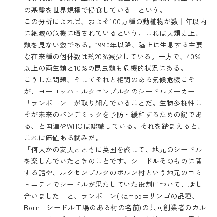
の基盤を世界規模で侵食している」という。
この分析によれば、およそ100万種の動植物が数十年以内
に絶滅の危機に晒されているという。これは人類史上、
類を見ない数である。1990年以降、陸上に生息する主要
な在来種の個体数は約20%減少している。一方で、40%
以上の両生類と10%の昆虫類も危機的状況にある。
こうした問題、そしてそれと相関のある気候危機こそ
が、ヨーロッパ・ルクセンブルクのシードルメーカー
「ランボーン」が取り組んでいることだ。生物多様性こ
そが未来のパンデミックを予防・緩和するための鍵であ
る、と国連やWHOは認識している。それを踏まえると、
これは価値ある試みだ。
「何人かの友人とともに英国を旅して、地元のシードル
を楽しんでいたときのことです。シードルそのものに関
する話や、ルクセンブルクのボルン村という地元のコミ
ュニティでシードルが果たしていた役割について、話し
合いました」と、ランボーン(Rambo=リンゴの品種、
Born=シードル工場のある村の名前)の共同創業者のカル