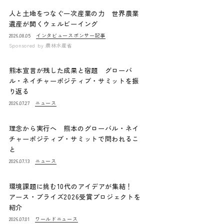
人と土地をつなぐ一次産業の力 世界農業
遺産が開くウェルビーイング
インタビュー
スポンサー記事
2026.08.05
Sponsored by
農林水産省
熊本宣言が残した成果と宿題 グローバ
ル・ネイチャーポジティブ・サミットを振
り返る
ニュース
2026.07.27
理念から実行へ 熊本のグローバル・ネイ
チャーポジティブ・サミットで問われるこ
と
ニュース
2026.07.13
環境課題に挑む10代のアイデアが集結！
アース・プライズ2026受賞プロジェクトを
紹介
ワールドニュース
2026.07.01