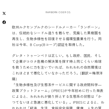
RAMBORN CIDER CO.
欧州ルクセンブルクのシードルメーカー「ランボーン」
は、伝統的なシードル造りを甦らせ、荒廃した果樹園を
再生し、生物多様性を回復させる循環型農業を行う。同
社は今年、B Corp(Bコープ)認証を取得した。
グレタ・トゥーンベリは正しい。もし政府、国民、そし
て企業がコロナ危機の解決策を探す時と同じくらい地球
を救うために力を注いでいれば、われわれの自然環境は
これほどまで悪化していなかっただろう。(翻訳＝梅原洋
陽)
「生物多様性及び生態系サービスに関する政府間科学―
政策プラットフォーム」(IPBES)が今年初めに行った発表
によると、われわれが拠り所とする生態系の状態は「か
つてないほど急速に悪化している」。IPBESによると、わ
れわれは「経済、生活、食料安全保障、健康、人生の質