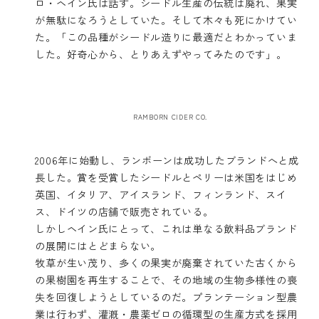
ロ・ヘイン氏は話す。シードル生産の伝統は廃れ、果実
が無駄になろうとしていた。そして木々も死にかけてい
た。「この品種がシードル造りに最適だとわかっていま
した。好奇心から、とりあえずやってみたのです」。
RAMBORN CIDER CO.
2006年に始動し、ランボーンは成功したブランドへと成
長した。賞を受賞したシードルとペリーは米国をはじめ
英国、イタリア、アイスランド、フィンランド、スイ
ス、ドイツの店舗で販売されている。
しかしヘイン氏にとって、これは単なる飲料品ブランド
の展開にはとどまらない。
牧草が生い茂り、多くの果実が廃棄されていた古くから
の果樹園を再生することで、その地域の生物多様性の喪
失を回復しようとしているのだ。プランテーション型農
業は行わず、灌漑・農薬ゼロの循環型の生産方式を採用