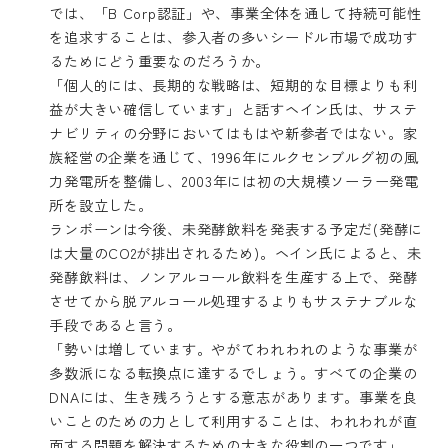
では、「B Corp認証」や、事業全体を通して持続可能性
を追求することは、参入者の多いシードル市場で成功す
るためにどう重要なのだろうか。
「個人的には、長期的な戦略は、短期的な目標よりも利
益が大きい確信しています」と話すヘイン氏は、サステ
ナビリティの分野においてはもはや新参者ではない。家
族経営の企業を通じて、1996年にルクセンブルグ初の風
力発電所を整備し、2003年には初の大規模ソーラー発電
所を設立した。
ランボーンは今後、未発酵飲料を発表する予定だ(発酵に
は大量のCO2が排出されるため)。ヘイン氏によると、未
発酵飲料は、ノンアルコール飲料を生産する上で、発酵
させてから脱アルコール処理するよりもサステナブルな
手段であると言う。
「勢いは増しています。やがてわれわれのような事業が
多数派になる転換点に達するでしょう。すべての企業の
DNAには、生き残ろうとする意志があります。事業を良
いことのための力として利用することは、われわれが直
面する問題を解決するための大きな役割の一つです」