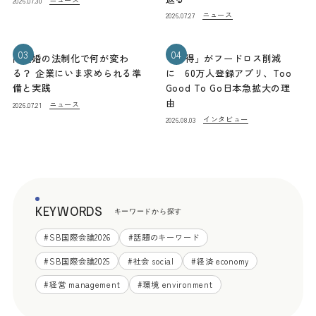
2026.07.30
ニュース
2026.07.27
03
04
同性婚の法制化で何が変わ
「お得」がフードロス削減
る？ 企業にいま求められる準
に 60万人登録アプリ、Too
備と実践
Good To Go日本急拡大の理
由
ニュース
2026.07.21
インタビュー
2026.08.03
KEYWORDS
キーワードから探す
#
SB国際会議2026
#
話題のキーワード
#
SB国際会議2025
#
社会 social
#
経済 economy
#
経営 management
#
環境 environment