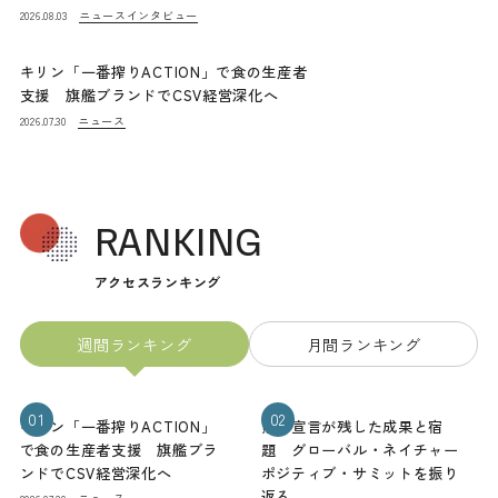
ニュース
インタビュー
2026.08.03
キリン「一番搾りACTION」で食の生産者
支援 旗艦ブランドでCSV経営深化へ
ニュース
2026.07.30
RANKING
アクセスランキング
週間ランキング
月間ランキング
01
02
キリン「一番搾りACTION」
熊本宣言が残した成果と宿
で食の生産者支援 旗艦ブラ
題 グローバル・ネイチャー
ンドでCSV経営深化へ
ポジティブ・サミットを振り
返る
ニュース