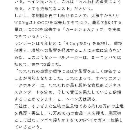
いる。ヘイン氏いわく、これは「われわれの産業によく
ある、とても致命的なコスト」だという。
しかし、果樹園を再生し続けることで、大気中から3万
1000kg以上のCO2を除去してきており、農園で排出する
量以上にCO2を除去する「カーボンネガティブ」を実現
できているという。
ランボーンは今年初めに「B Corp認証」を取得し、環境
保護と、環境への影響を軽減することに正式に焦点を定
めた。このようなシードルメーカーは、ヨーロッパでは
初めて、世界で3番目だ。
「われわれの事業が環境に及ぼす影響を正しく評価する
ことが可能となりました。これによって、すべてのステ
ークホルダーは、われわれが最も厳格な倫理的ビジネス
スタンダードを定め、そして責任を果たしていると信頼
することができます」と、ヘイン氏は語る。
同社は、さまざまな生物の生息地である約100万㎡の土地
を保護・再生し、73万9510kgの食品ロスを抑え、廃棄物
として出たリンゴの搾りかすを100%バイオガスに転換し
ているという。