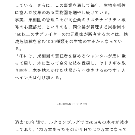
している。さらに、この事業を通して毎年、生物多様性
に富んだ牧草のある果樹園を増やし続けている。
事実、果樹園の管理こそが同企業のサステナビリティ戦
略の心臓部だ。というのも、同企業が管理する果樹園や
150以上のサプライヤーの地元農家が所有する木々は、絶
滅危惧種を含む1000種類もの生物のすみかとなってい
る。
「冬には、果樹園の責任者を務めるシャンタルが馬に乗
って周り、木に登って余分な枝を伐採し、ヤドリギを取
り除き、木を枯れかけた状態から回復させるのです」と
ヘイン氏は付け加える。
RAMBORN CIDER CO.
過去100年間で、ルクセンブルグでは90%もの木々が減少
しており、120万本あったものが今日では12万本になって