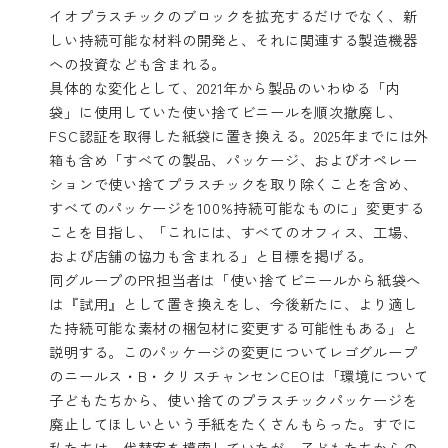
イオプラスチックのブロックを拡充するだけでなく、新
しい持続可能な材料の開発と、それに関連する製造機器
への投資なども含まれる。
具体的な変化として、2021年から製品のいわゆる「内
袋」に使用していた使い捨てビニールを順次撤廃し、
FSC認証を取得した紙袋に置き換える。2025年までには外
箱も含め「すべての製品、パッケージ、およびオペレー
ションで使い捨てプラスチックを取り除くことを含め、
すべてのパッケージを100%持続可能なものに」変更する
ことを目指し、「これには、すべてのオフィス、工場、
および店舗の協力も含まれる」と目標を掲げる。
同グループのPR担当者は「使い捨てビニールから紙袋へ
は『試用』として置き換えをし、今後新たに、より適し
た持続可能な素材の梱包材に変更する可能性もある」と
説明する。このパッケージの変更についてレゴグループ
のニールス・B・クリスチャンセンCEOは「環境について
子どもたちから、使い捨てのプラスチックパッケージを
廃止してほしいという手紙をたくさんもらった。すでに
私たちは、代替案を模索していたが、子どもたちからの