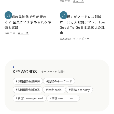
ニュース
2026.07.27
03
04
同性婚の法制化で何が変わ
「お得」がフードロス削減
る？ 企業にいま求められる準
に 60万人登録アプリ、Too
備と実践
Good To Go日本急拡大の理
由
ニュース
2026.07.21
インタビュー
2026.08.03
KEYWORDS
キーワードから探す
#
SB国際会議2026
#
話題のキーワード
#
SB国際会議2025
#
社会 social
#
経済 economy
#
経営 management
#
環境 environment