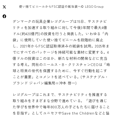
使い捨てビニールからFSC認証の紙包装へ© LEGO Group
デンマークの玩具企業レゴグループは15日、サステナビ
リティを加速する取り組みに対して今後3年間で最大4億
ドル(約420億円)の投資を行うと発表した。いわゆる「内
袋」に使用していた使い捨てビニールを段階的に廃止
し、2021年からFSC認証取得済みの紙袋を試用。2025年ま
でにすべてのパッケージを持続可能な素材に変更する。4
億ドルの投資はこのほか、新たな材料の開発などに充当
する考え。同社のニールス・B・クリスチャンCEOは「地
球と将来の世代を保護するために、今すぐ行動を起こす
ことが重要」とコメントを述べている。(サステナブル・
ブランド ジャパン編集局=沖本 啓一)
レゴグループはこれまで、サステナビリティを推進する
取り組みをさまざまな分野で進めている。「遊びを通じ
た学びを世界中で毎年800万人の子どもたちに届けること
を目指す」としてユニセフやSave the Childrenなどと協