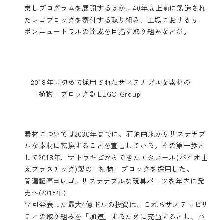
業しプログラムを展開するほか、40年以上前に製造され
たレゴブロックを寄付する取り組み、工場におけるカー
ボンニュートラルの達成を目指す取り組みなどだ。
2018年に初めて採用されたサステナブルな素材の
「植物」ブロック© LEGO Group
素材については2030年までに、石油由来からサステナブ
ルな素材に転換することを宣言している。その第一歩と
して2018年、サトウキビからできたエタノール(バイオ由
来プラスチック)製の「植物」ブロックを採用した。
関連記事=
レゴ、サステナブルな玩具パーツを年内に発
売へ(2018年)
今回発表した最大4億ドルの投資は、これらサステナビリ
ティの取り組みを「加速」するために充当するとし、バ