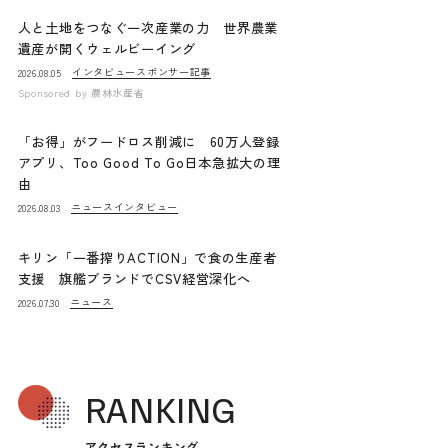
人と土地をつなぐ一次産業の力 世界農業
遺産が開くウェルビーイング
インタビュー
スポンサー記事
2026.08.05
Sponsored by
農林水産省
「お得」がフードロス削減に 60万人登録
アプリ、Too Good To Go日本急拡大の理
由
ニュース
インタビュー
2026.08.03
キリン「一番搾りACTION」で食の生産者
支援 旗艦ブランドでCSV経営深化へ
ニュース
2026.07.30
RANKING
アクセスランキング