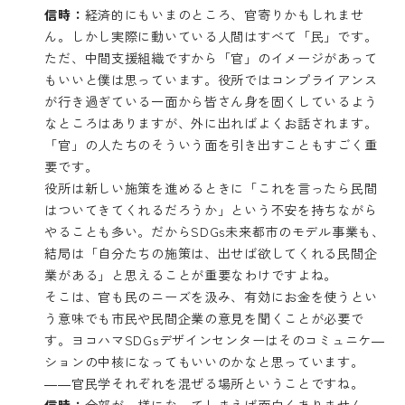
信時：
経済的にもいまのところ、官寄りかもしれませ
ん。しかし実際に動いている人間はすべて「民」です。
ただ、中間支援組織ですから「官」のイメージがあって
もいいと僕は思っています。役所ではコンプライアンス
が行き過ぎている一面から皆さん身を固くしているよう
なところはありますが、外に出ればよくお話されます。
「官」の人たちのそういう面を引き出すこともすごく重
要です。
役所は新しい施策を進めるときに「これを言ったら民間
はついてきてくれるだろうか」という不安を持ちながら
やることも多い。だからSDGs未来都市のモデル事業も、
結局は「自分たちの施策は、出せば欲してくれる民間企
業がある」と思えることが重要なわけですよね。
そこは、官も民のニーズを汲み、有効にお金を使うとい
う意味でも市民や民間企業の意見を聞くことが必要で
す。ヨコハマSDGsデザインセンターはそのコミュニケ―
ションの中核になってもいいのかなと思っています。
――官民学それぞれを混ぜる場所ということですね。
信時：
全部が一様になってしまえば面白くありません。