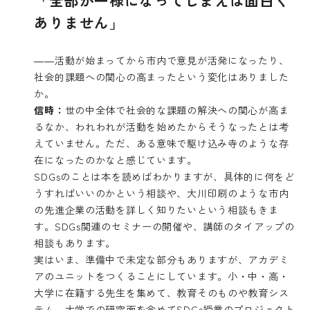
「全部が一様になってしまえば面白く
ありません」
――活動が始まってから市内で意見が活発になったり、
社会的課題への関心の高まったという変化はありました
か。
信時：
世の中全体で社会的な課題の解決への関心が高ま
るなか、われわれが活動を始めたからそうなったとは考
えていません。ただ、ある意味で駆け込み寺のような存
在になったのかなと感じています。
SDGsのことは本を読めばわかりますが、具体的に何をど
うすればいいのかという相談や、大川印刷のような市内
の先進企業の活動を詳しく知りたいという相談もきま
す。SDGs関連のセミナーの開催や、講師のタイアップの
相談もあります。
実はいま、準備中で未定な部分もありますが、アカデミ
アのユニットをつくることにしています。小・中・高・
大学に在籍する先生を集めて、教育そのものや教育シス
テム、大学での研究面を含めてSDGs授業のプロジェクト