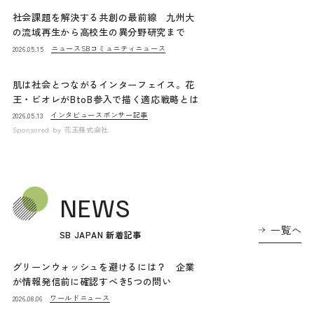
社会課題を解決する共創の最前線 九州大
の流域再生から高校生の異分野研究まで
ニュース
SBコミュニティニュース
2026.05.15
肌は社会とつながるインターフェイス。花
王・ビオレがBtoB参入で描く適応戦略とは
インタビュー
スポンサー記事
2026.05.13
Sponsored by
花王株式会社
NEWS
一覧へ
SB JAPAN 新着記事
グリーンウォッシュを避けるには？ 企業
が情報発信前に確認すべき5つの問い
ワールドニュース
2026.08.06