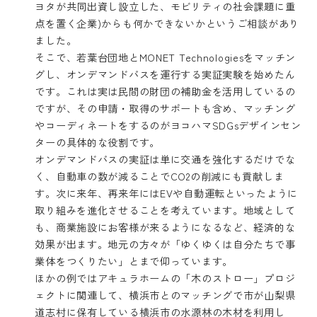
ヨタが共同出資し設立した、モビリティの社会課題に重
点を置く企業)からも何かできないかというご相談があり
ました。
そこで、若葉台団地とMONET Technologiesをマッチン
グし、オンデマンドバスを運行する実証実験を始めたん
です。これは実は民間の財団の補助金を活用しているの
ですが、その申請・取得のサポートも含め、マッチング
やコーディネートをするのがヨコハマSDGsデザインセン
ターの具体的な役割です。
オンデマンドバスの実証は単に交通を強化するだけでな
く、自動車の数が減ることでCO2の削減にも貢献しま
す。次に来年、再来年にはEVや自動運転といったように
取り組みを進化させることを考えています。地域として
も、商業施設にお客様が来るようになるなど、経済的な
効果が出ます。地元の方々が「ゆくゆくは自分たちで事
業体をつくりたい」とまで仰っています。
ほかの例ではアキュラホームの「木のストロー」プロジ
ェクトに関連して、横浜市とのマッチングで市が山梨県
道志村に保有している横浜市の水源林の木材を利用し