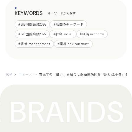
KEYWORDS
キーワードから探す
#
SB国際会議2026
#
話題のキーワード
#
SB国際会議2025
#
社会 social
#
経済 economy
#
経営 management
#
環境 environment
TOP
ニュース
官民学の「違い」を融合し課題解決図る「駆け込み寺」を目指