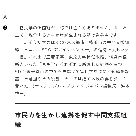
「官民学の価値観が一様では面白くありません。違った
上で、融合するきっかけが生まれる駆け込み寺です」
――。そう話すのはSDGs未来都市・横浜市の中間支援組
織「ヨコハマSDGsデザインセンター」の信時正人センタ
ー長。これまで三菱商事、東京大学特任教授、横浜市役
所といった「官民学」それぞれに所属した経歴を持つ。
SDGs未来都市の中でも先駆けて官民学をつなぐ組織を設
置した意図やその役割、そして目指す地域の姿を詳しく
聞いた。(サステナブル・ブランド ジャパン編集局＝沖本
啓一)
市民力を生かし連携を促す中間支援組
織