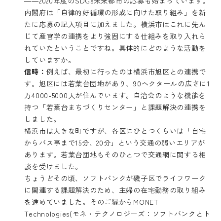
――2020年度のSDGs未来都市の応募も始まっています。
内閣府は「自律的好循環の形成に向けた取り組み」を新
たに応募の記入項目に加えました。横浜市はこれに先ん
じて産官学の連携をより強固にする仕組みを取り入れら
れていたということですね。具体的にどのような活動を
していますか。
信時：
例えば、最初に行ったのは横浜市旭区との連携で
す。旭区には若葉台団地があり、90ヘクタールの広さに1
万4000-5000人が住んでいます。自治会のような機能を
持つ「若葉台まちづくりセンター」と課題解決の連携を
しました。
横浜市は大きな町ですが、各区にひとつくらいは「自宅
からバス亭まで15分、20分」という交通の弱いエリアが
あります。若葉台団地もそのひとつで交通網に関する相
談を受けました。
ちょうどその頃、ソフトバンクが磯子区でライフワーク
に関連する課題解決のため、主婦の在宅勤務の取り組み
を進めていました。そのご縁からMONET
Technologies(モネ・テクノロジーズ：ソフトバンクとト