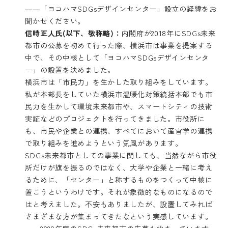
――「ヨコハマSDGsデザインセンター」設立の経緯をお
聞かせください。
信時正人氏(以下、敬称略)：
内閣府が2018年にSDGs未来
都市の公募を初めて行った際、横浜市は事業を提案する
中で、その中核として「ヨコハマSDGsデザインセンタ
ー」の設置を決めました。
横浜市は「市民力」を生かした取り組みをしています。
私が本部長をしていた横浜市温暖化対策統括本部でも市
民力を生かして環境未来都市や、スマートシティの技術
実証などのプロジェクトを行ってきました。市役所に
も、市民や企業との連携、すべてにおいて産官学の連携
で取り組みを進めようという気風があります。
SDGs未来都市としての事業に関しても、当然ながら市役
所だけが旗を振るのではなく、大学や企業と一緒に考え
るために、「センター」と称するものをつくって中核に
置こうというわけです。それが象徴的なものになるので
はと考えました。不安もありましたが、設置してみれば
さまざまな方が集まってきたなという実感しています。