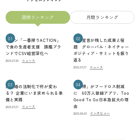
週間ランキング
月間ランキング
01
02
キリン「一番搾りACTION」
熊本宣言が残した成果と宿
で食の生産者支援 旗艦ブラ
題 グローバル・ネイチャー
ンドでCSV経営深化へ
ポジティブ・サミットを振り
返る
ニュース
2026.07.30
ニュース
2026.07.27
03
04
同性婚の法制化で何が変わ
「お得」がフードロス削減
る？ 企業にいま求められる準
に 60万人登録アプリ、Too
備と実践
Good To Go日本急拡大の理
由
ニュース
2026.07.21
インタビュー
2026.08.03