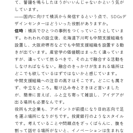
て、警鐘を鳴らしたほうがいいんじゃないかという気が
しています。
――国内に向けて横浜から発信するという点で、SDGsデ
ザインセンターはどういった役割がありますか。
信時
：横浜でひとつの事例をつくっていこうとしていま
す。われわれの設立後、北海道下川町も中間支援組織を
設置し、大阪府堺市などでも中間支援組織を設置する動
きが出ています。産官学の価値観はまったく違っていま
すが、違っていて然るべきで、その上で融合する活動を
しなければならない。融合のきっかけが生まれる場所は
どこでも欲しているはずではないかと感じています。
中間支援組織への注目の高さはそこです。どこにも属さ
ず、中立なところ。駆け込み寺とさきほど言いました
が、簡単に言えば、ふと立ち寄って雑談し、アイデアが
出る場所も必要なんです。
役所も大企業も、アポイントが前提になり目的志向で足
を運ぶ場所になりがちです。投資銀行のようなスタイル
です。考えていることや問題点をざっくばらんに、腹を
割って話せる場所がないと、イノベーションは生まれな