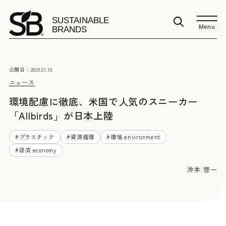
Menu
公開日：
2020.01.10
ニュース
環境配慮に徹底、米国で人気のスニーカー
「Allbirds」が日本上陸
#
プラスチック
#
資源循環
#
環境 environment
#
経済 economy
沖本 啓一