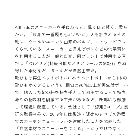
Allbirdsのスニーカーを手に取ると、驚くほど軽く、柔ら
かい。「世界で一番履き心地がいい」とも評されるその
靴は、ウールやユーカリ由来のパルプ、サトウキビでつ
くられている。スニーカーと言えばポリなどの化学素材
を利用することが一般的だが、同ブランドで使用する原
料は「ZQメリノ(持続可能なメリノウールの認証)」を取
得した素材など、ほとんどが自然由来だ。
靴ひもは再生ペットボトル(1本のペットボトルから1本の
靴ひもができるという)、梱包の90％以上が再生段ボール
で、購入した靴の紐を持ち手として利用することで持ち
帰りの梱包材を削減する工夫があるなど、細部にも徹底
して環境に配慮している。会社として「認定Bコープ」認
証を取得済みで、2019年には製造・販売のすべての過程
でのカーボンニュートラルを達成したことを発表した。
「自然素材でスニーカーをつくる」というだけでなく、