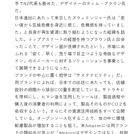
手でNZ代表も務めた、デザイナーのティム・ブラウン氏
だ。
日本進出にあたって来日したズウィリンジャー氏は「若
い頃から気候危機を身近に感じ、危機感を持っていまし
た」と自身が再生資源に取り組むようになった経緯を話
した。トップアスリートの経歴を持つブラウン氏と出会
ったことで、デザイン面が洗練されたという。市場にあ
ふれる「安く、早く、売り場で目立つような奇抜なデザ
イン」のスニーカーに対するソリューションを事業とし
て展開できるようになった。
ブランドの中心に置く哲学は「サステナビリティ」だ。
同ブランドによれば、日本での出店にあたっても、店舗
設計の段階から排出CO2量を測定している。サトウキビ
を原料にし、ヒマシ油を活用したソールは、製造過程や
購入後の消費者の利用によって、製品そのものがCO２を
吸収するという。さらにその資源活用技術をすべて公開
している。オープンソース化することで、世の中に環境
配慮製品が増加することも狙う。米Amazonには同ブラン
ドの類似品が並ぶが「Amazonはデザインではなく、技術