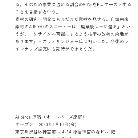
る。そのため事業に占める割合の50％をEコマースとする
ことを目指すという。
素材の研究・開発にもまだまだ意欲を見せる。自然由来
素材のAllbirdsのスニーカーは「廃棄後は土に還る」とい
うが、「リサイクル可能にするよう技術の改善の余地が
あります」とズウィリンジャー氏は明かした。今後のラ
インナップ拡充にも期待ができそうだ。
Allbirds 原宿（オールバーズ原宿）
オープン ：2020年1月10日(金)
東京都渋谷区神宮前1-14-34 原宿神宮の森ビル1階