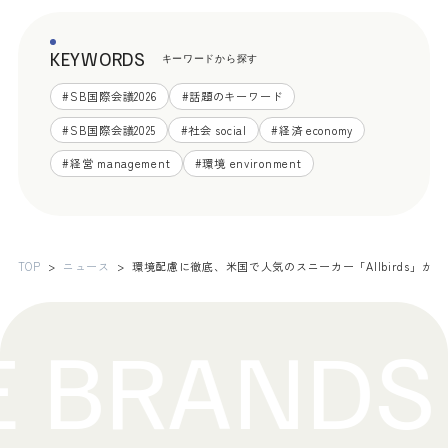
KEYWORDS
キーワードから探す
#
SB国際会議2026
#
話題のキーワード
#
SB国際会議2025
#
社会 social
#
経済 economy
#
経営 management
#
環境 environment
TOP
ニュース
環境配慮に徹底、米国で人気のスニーカー「Allbirds」が