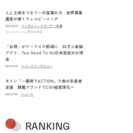
人と土地をつなぐ一次産業の力 世界農業
遺産が開くウェルビーイング
インタビュー
スポンサー記事
2026.08.05
Sponsored by
農林水産省
「お得」がフードロス削減に 60万人登録
アプリ、Too Good To Go日本急拡大の理
由
ニュース
インタビュー
2026.08.03
キリン「一番搾りACTION」で食の生産者
支援 旗艦ブランドでCSV経営深化へ
ニュース
2026.07.30
RANKING