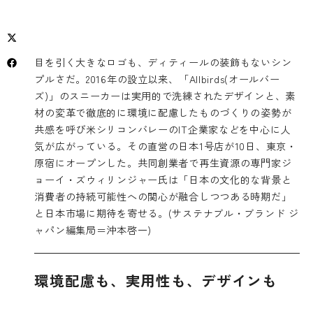
目を引く大きなロゴも、ディティールの装飾もないシン
プルさだ。2016年の設立以来、「Allbirds(オールバー
ズ)」のスニーカーは実用的で洗練されたデザインと、素
材の変革で徹底的に環境に配慮したものづくりの姿勢が
共感を呼び米シリコンバレーのIT企業家などを中心に人
気が広がっている。その直営の日本1号店が10日、東京・
原宿にオープンした。共同創業者で再生資源の専門家ジ
ョーイ・ズウィリンジャー氏は「日本の文化的な背景と
消費者の持続可能性への関心が融合しつつある時期だ」
と日本市場に期待を寄せる。(サステナブル・ブランド ジ
ャパン編集局＝沖本啓一)
環境配慮も、実用性も、デザインも