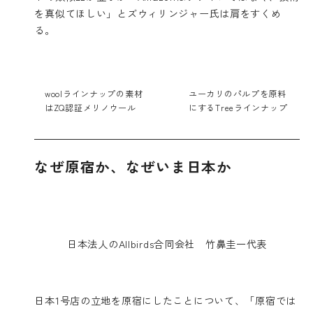
を真似てほしい」とズウィリンジャー氏は肩をすくめ
る。
woolラインナップの素材
ユーカリのパルプを原料
はZQ認証メリノウール
にするTreeラインナップ
なぜ原宿か、なぜいま日本か
日本法人のAllbirds合同会社 竹鼻圭一代表
日本1号店の立地を原宿にしたことについて、「原宿では