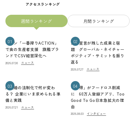
アクセスランキング
週間ランキング
月間ランキング
01
02
キリン「一番搾りACTION」
熊本宣言が残した成果と宿
で食の生産者支援 旗艦ブラ
題 グローバル・ネイチャー
ンドでCSV経営深化へ
ポジティブ・サミットを振り
返る
ニュース
2026.07.30
ニュース
2026.07.27
03
04
同性婚の法制化で何が変わ
「お得」がフードロス削減
る？ 企業にいま求められる準
に 60万人登録アプリ、Too
備と実践
Good To Go日本急拡大の理
由
ニュース
2026.07.21
インタビュー
2026.08.03