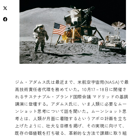
ジム・アダムス氏は最近まで、米航空宇宙局(NASA)で最
高技術責任者代理を務めていた。10月17－18日に開催さ
れるサステナブル・ブランド国際会議 マドリッドの基調
講演に登壇する。アダムス氏に、いま人類に必要なムー
ンショット思考について話を聞いた。ムーンショット思
考とは、人類が月面に着陸するというアポロ計画を立ち
上げたように、壮大な目標を掲げ、その実現に向けて、
既存の価値観を打ち破る、革新的な方法で課題に取り組