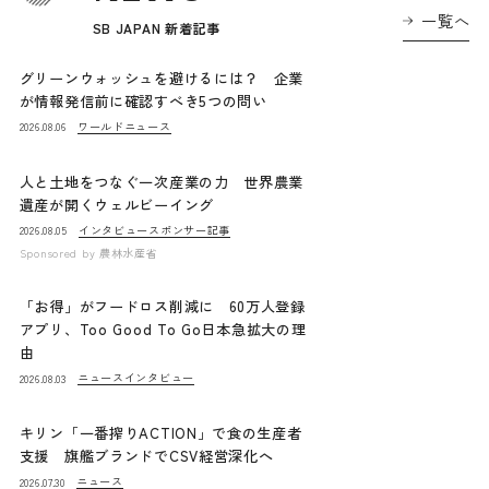
一覧へ
SB JAPAN 新着記事
グリーンウォッシュを避けるには？ 企業
が情報発信前に確認すべき5つの問い
ワールドニュース
2026.08.06
人と土地をつなぐ一次産業の力 世界農業
遺産が開くウェルビーイング
インタビュー
スポンサー記事
2026.08.05
Sponsored by
農林水産省
「お得」がフードロス削減に 60万人登録
アプリ、Too Good To Go日本急拡大の理
由
ニュース
インタビュー
2026.08.03
キリン「一番搾りACTION」で食の生産者
支援 旗艦ブランドでCSV経営深化へ
ニュース
2026.07.30