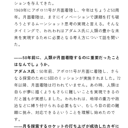
ションを与えてきた。
1969年にアポロ11号が月面着陸し、今年はちょうど50周
年。月面着陸は、まさにイノベーションで課題を打ち破
ろうとするムーンショット思考の実現と言える。そんな
タイミングで、われわれはアダムス氏に人類の豊かな未
来を実現するために必要となる考え方について話を聞い
た。
――50
年前に、人類が月面着陸するのに重要だったこと
はなんでしょうか。
アダムス氏
：50年前、アポロ11号が月面に着陸し、さら
なる探索のために5回のミッションが実施されました。72
年以降、月面着陸は行われていません。あの時、人類は
自らが夢に描くよりもさらに難しいことを実現できるの
だと誰もが実感しました。われわれは、地球の重力や政
治などに縛り付けられる必要もない、むしろ目の前の難
題に挑み、対応できるということを理解し始めたので
す。
――月を探索するロケットの打ち上げが成功したカギに