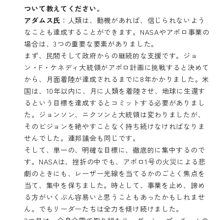
ついて教えてください。
アダムス氏
：人類は、動機があれば、信じられないよう
なことも達成することができます。NASAやアポロ事業の
場合は、3つの重要な要素がありました。
まず、民間そして政府からの継続的な支援です。ジョ
ン・F・ケネディ大統領がアポロ計画に挑戦すると決めて
から、月面着陸が達成されるまでに8年かかりました。米
国は、10年以内に、月に人類を着陸させ、地球に生還す
るという目標を達成するとコミットする必要がありまし
た。ジョンソン、ニクソンと大統領は変わりましたが、
そのビジョンを絶やすことなく持ち続けなければなりま
せんでした。連邦議会も同じです。
そして、単一の、明確な目標に、徹底的に集中するので
す。NASAは、挫折の中でも、アポロ1号の火災による悲
劇のときにも、レーザー光線を当てるかのごとく焦点を
当て、集中を保ちました。時として、事業を止め、諦め
る方がいくぶん容易いと思うこともあったかもしれませ
ん。でもリーダーたちは全力を傾け続けました。