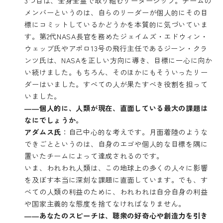
3つ目は、全身全霊で取り組むリーダーシップ。チームの
メンバーというのは、自らのリーダーが個人的にその目
標にコミットしているかどうかを本質的に気づいていま
す。第2代NASA長官を務めたジェイムズ・エドウィン・
ウェッブ氏やアポロ13号の飛行主任であるジーン・クラ
ンツ氏は、NASAを正しい方向に導き、目標に一心に向か
い続けました。もちろん、そのほかにもそういったリー
ダーはいました。すべての人が果たすべき役割を担って
いました。
――個人的に、人類が現在、直面している最大の課題は
なにでしょうか。
アダムス氏
：自己中心的な考えです。月面着陸のような
できごとというのは、自身のエゴや個人的な目標を隅に
置いたチームによって達成されるのです。
いま、われわれ人類は、この地球上の多くの人々に影響
を及ぼす本当に深刻な課題に直面しています。でも、す
べての人類の利益のために、われわれは自分自身の利益
や国家主義的な態度を捨てなければなりません。
――あなたのスピーチは、聴衆の好奇心や創造力を引き