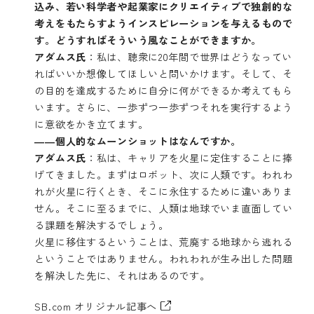
込み、若い科学者や起業家にクリエイティブで独創的な
考えをもたらすようインスピレーションを与えるもので
す。どうすればそういう風なことができますか。
アダムス氏
：私は、聴衆に20年間で世界はどうなってい
ればいいか想像してほしいと問いかけます。そして、そ
の目的を達成するために自分に何ができるか考えてもら
います。さらに、一歩ずつ一歩ずつそれを実行するよう
に意欲をかき立てます。
――個人的なムーンショットはなんですか。
アダムス氏
：私は、キャリアを火星に定住することに捧
げてきました。まずはロボット、次に人類です。われわ
れが火星に行くとき、そこに永住するために違いありま
せん。そこに至るまでに、人類は地球でいま直面してい
る課題を解決するでしょう。
火星に移住するということは、荒廃する地球から逃れる
ということではありません。われわれが生み出した問題
を解決した先に、それはあるのです。
SB.com オリジナル記事へ