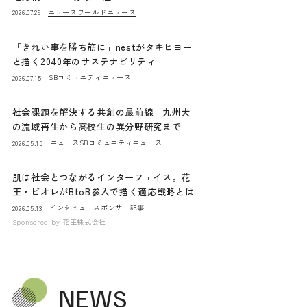
ニュース
ワールドニュース
2026.07.29
「きれい事を勝ち筋に」nestがタキヒヨー
と描く2040年のサステナビリティ
SBコミュニティニュース
2026.07.15
社会課題を解決する共創の最前線 九州大
の流域再生から高校生の異分野研究まで
ニュース
SBコミュニティニュース
2026.05.15
肌は社会とつながるインターフェイス。花
王・ビオレがBtoB参入で描く適応戦略とは
インタビュー
スポンサー記事
2026.05.13
Sponsored by
花王株式会社
NEWS