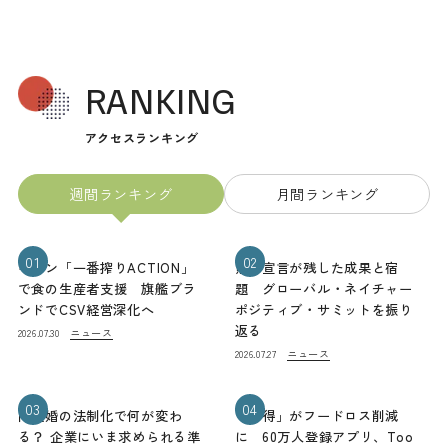
RANKING
アクセスランキング
週間ランキング
月間ランキング
01
02
キリン「一番搾りACTION」
熊本宣言が残した成果と宿
で食の生産者支援 旗艦ブラ
題 グローバル・ネイチャー
ンドでCSV経営深化へ
ポジティブ・サミットを振り
返る
ニュース
2026.07.30
ニュース
2026.07.27
03
04
同性婚の法制化で何が変わ
「お得」がフードロス削減
る？ 企業にいま求められる準
に 60万人登録アプリ、Too