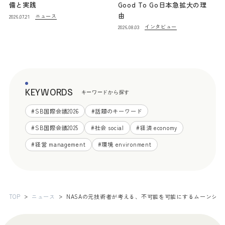
備と実践
Good To Go日本急拡大の理
由
ニュース
2026.07.21
インタビュー
2026.08.03
KEYWORDS
キーワードから探す
#
SB国際会議2026
#
話題のキーワード
#
SB国際会議2025
#
社会 social
#
経済 economy
#
経営 management
#
環境 environment
TOP
ニュース
NASAの元技術者が考える、不可能を可能にするムーンショ