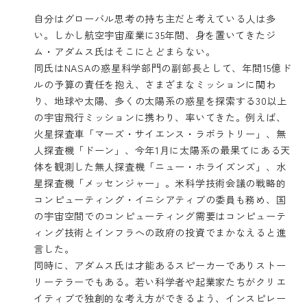
自分はグローバル思考の持ち主だと考えている人は多
い。しかし航空宇宙産業に35年間、身を置いてきたジ
ム・アダムス氏はそこにとどまらない。
同氏はNASAの惑星科学部門の副部長として、年間15億ド
ルの予算の責任を抱え、さまざまなミッションに関わ
り、地球や太陽、多くの太陽系の惑星を探索する30以上
の宇宙飛行ミッションに携わり、率いてきた。例えば、
火星探査車「マーズ・サイエンス・ラボラトリー」、無
人探査機「ドーン」、今年1月に太陽系の最果てにある天
体を観測した無人探査機「ニュー・ホライズンズ」、水
星探査機「メッセンジャー」。米科学技術会議の戦略的
コンピューティング・イニシアティブの委員も務め、国
の宇宙空間でのコンピューティング需要はコンピューテ
ィング技術とインフラへの政府の投資でまかなえると進
言した。
同時に、アダムス氏は才能あるスピーカーでありストー
リーテラーでもある。若い科学者や起業家たちがクリエ
イティブで独創的な考え方ができるよう、インスピレー