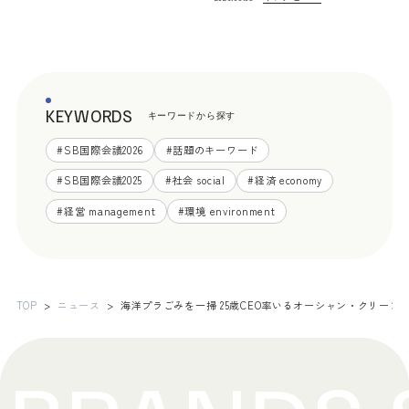
KEYWORDS
キーワードから探す
#
SB国際会議2026
#
話題のキーワード
#
SB国際会議2025
#
社会 social
#
経済 economy
#
経営 management
#
環境 environment
TOP
ニュース
海洋プラごみを一掃 25歳CEO率いるオーシャン・クリーン