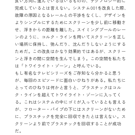
良い方向に進んでいるはいるものの、テクノロジー的に
完成しているとは言えない。システム001を改良した際、
故障の原因となるレールとの干渉をなくし、デザインを
よりシンプルにするためにスクリーンを少し前に移動さ
せ、浮きからの距離を離した。スイミングプールのレー
ンのように、コルク・ラインを用いてスクリーンを正し
い場所に保持し、弛んだり、沈んだりしないようにする
ためだ。この改良はかなり効果的ではあるが、スクリー
ンと浮きの間に空間を生んでしまう。この空間を私たち
は「トワイライト・ゾーン」と呼んでいる。
もし有名なテレビシリーズをご存知なら分かると思う
が、毎回のエピソードに面白いひねりがある。私たちに
とってのひねりは何かと言うと、プラスチックはコル
ク・ラインを超えてトワイライト・ゾーンに入ってく
る。これはシステムの中にゴミが入っているとも言える
が、フローター・パイプの下にはスクリーンがないため
に、プラスチックを完全に回収できたとは言えない。ス
クリーンより前でプラスチックを回収することが成功
だ。