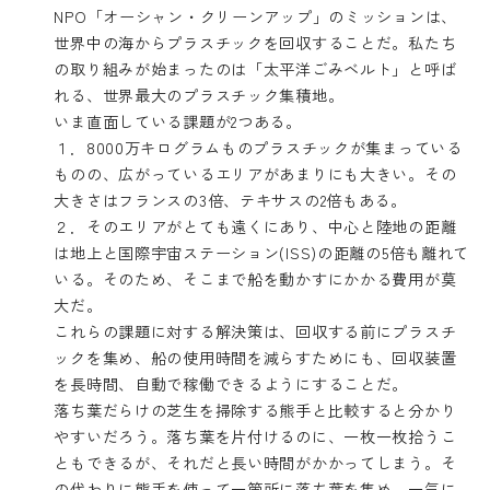
NPO「オーシャン・クリーンアップ」のミッションは、
世界中の海からプラスチックを回収することだ。私たち
の取り組みが始まったのは「太平洋ごみベルト」と呼ば
れる、世界最大のプラスチック集積地。
いま直面している課題が2つある。
１．8000万キログラムものプラスチックが集まっている
ものの、広がっているエリアがあまりにも大きい。その
大きさはフランスの3倍、テキサスの2倍もある。
２．そのエリアがとても遠くにあり、中心と陸地の距離
は地上と国際宇宙ステーション(ISS)の距離の5倍も離れて
いる。そのため、そこまで船を動かすにかかる費用が莫
大だ。
これらの課題に対する解決策は、回収する前にプラスチ
ックを集め、船の使用時間を減らすためにも、回収装置
を長時間、自動で稼働できるようにすることだ。
落ち葉だらけの芝生を掃除する熊手と比較すると分かり
やすいだろう。落ち葉を片付けるのに、一枚一枚拾うこ
ともできるが、それだと長い時間がかかってしまう。そ
の代わりに熊手を使って一箇所に落ち葉を集め、一気に