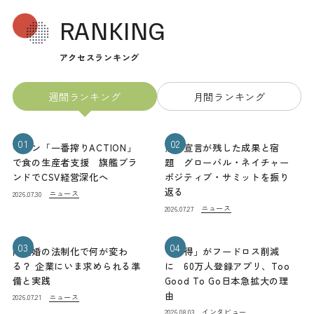
RANKING
アクセスランキング
週間ランキング
月間ランキング
01
02
キリン「一番搾りACTION」
熊本宣言が残した成果と宿
で食の生産者支援 旗艦ブラ
題 グローバル・ネイチャー
ンドでCSV経営深化へ
ポジティブ・サミットを振り
返る
ニュース
2026.07.30
ニュース
2026.07.27
03
04
同性婚の法制化で何が変わ
「お得」がフードロス削減
る？ 企業にいま求められる準
に 60万人登録アプリ、Too
備と実践
Good To Go日本急拡大の理
由
ニュース
2026.07.21
インタビュー
2026.08.03