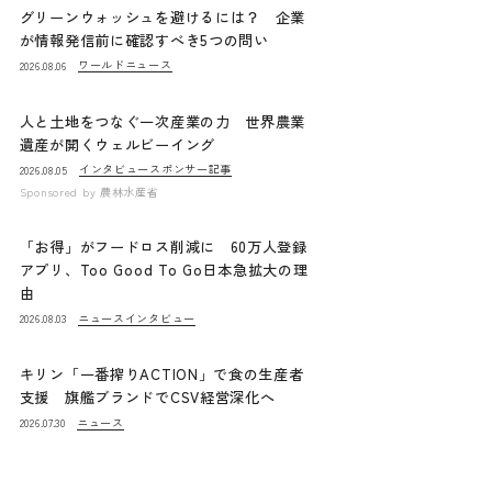
グリーンウォッシュを避けるには？ 企業
が情報発信前に確認すべき5つの問い
ワールドニュース
2026.08.06
人と土地をつなぐ一次産業の力 世界農業
遺産が開くウェルビーイング
インタビュー
スポンサー記事
2026.08.05
Sponsored by
農林水産省
「お得」がフードロス削減に 60万人登録
アプリ、Too Good To Go日本急拡大の理
由
ニュース
インタビュー
2026.08.03
キリン「一番搾りACTION」で食の生産者
支援 旗艦ブランドでCSV経営深化へ
ニュース
2026.07.30