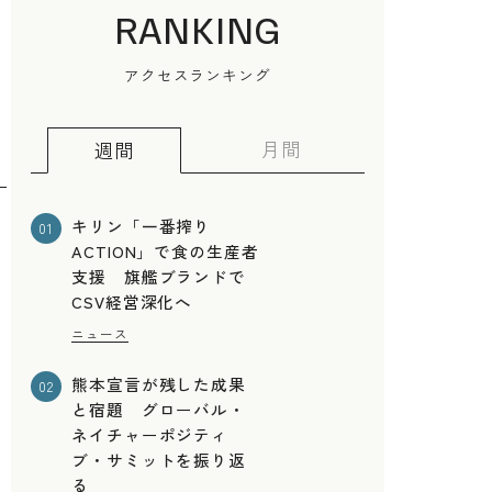
RANKING
アクセスランキング
月間
週間
キリン「一番搾り
01
ACTION」で食の生産者
支援 旗艦ブランドで
CSV経営深化へ
ニュース
て
熊本宣言が残した成果
02
と宿題 グローバル・
ネイチャーポジティ
ブ・サミットを振り返
る