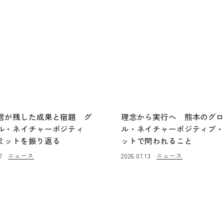
言が残した成果と宿題 グ
理念から実行へ 熊本のグ
ル・ネイチャーポジティ
ル・ネイチャーポジティブ
ミットを振り返る
ットで問われること
ニュース
ニュース
7
2026.07.13