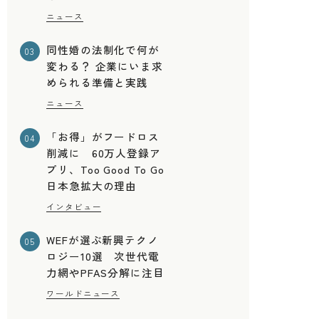
ニュース
同性婚の法制化で何が
03
変わる？ 企業にいま求
められる準備と実践
ニュース
「お得」がフードロス
04
削減に 60万人登録ア
プリ、Too Good To Go
日本急拡大の理由
インタビュー
WEFが選ぶ新興テクノ
05
ロジー10選 次世代電
力網やPFAS分解に注目
ワールドニュース