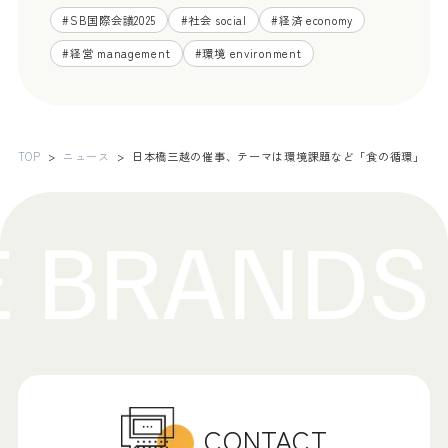
#
SB国際会議2025
#
社会 social
#
経済 economy
#
経営 management
#
環境 environment
TOP
ニュース
日本橋三越の催事、テーマは環境課題など「食の循環」
CONTACT