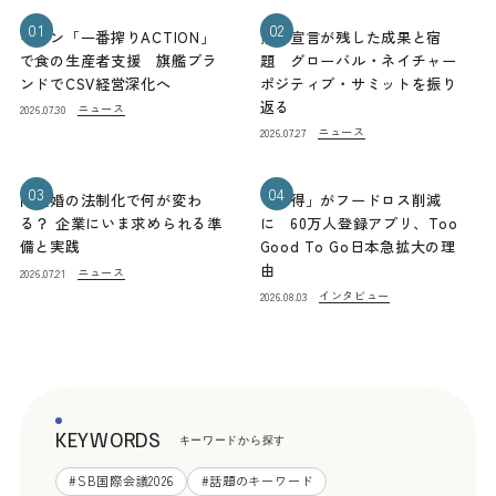
01
02
キリン「一番搾りACTION」
熊本宣言が残した成果と宿
で食の生産者支援 旗艦ブラ
題 グローバル・ネイチャー
ンドでCSV経営深化へ
ポジティブ・サミットを振り
返る
ニュース
2026.07.30
ニュース
2026.07.27
03
04
同性婚の法制化で何が変わ
「お得」がフードロス削減
る？ 企業にいま求められる準
に 60万人登録アプリ、Too
備と実践
Good To Go日本急拡大の理
由
ニュース
2026.07.21
インタビュー
2026.08.03
KEYWORDS
キーワードから探す
#
SB国際会議2026
#
話題のキーワード