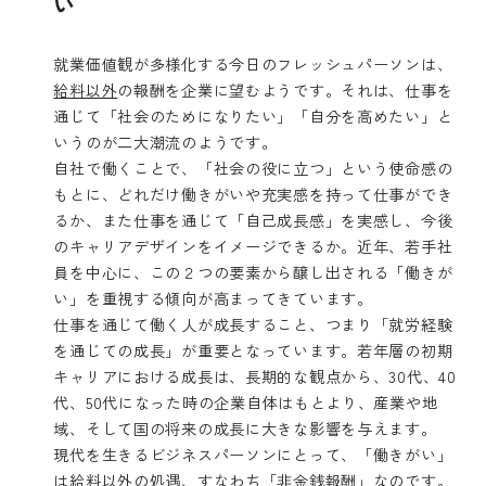
い
就業価値観が多様化する今日のフレッシュパーソンは、
給料以外
の報酬を企業に望むようです。それは、仕事を
通じて「社会のためになりたい」「自分を高めたい」と
いうのが二大潮流のようです。
自社で働くことで、「社会の役に立つ」という使命感の
もとに、どれだけ働きがいや充実感を持って仕事ができ
るか、また仕事を通じて「自己成長感」を実感し、今後
のキャリアデザインをイメージできるか。近年、若手社
員を中心に、この２つの要素から醸し出される「働きが
い」を重視する傾向が高まってきています。
仕事を通じて働く人が成長すること、つまり「就労経験
を通じての成長」が重要となっています。若年層の初期
キャリアにおける成長は、長期的な観点から、30代、40
代、50代になった時の企業自体はもとより、産業や地
域、そして国の将来の成長に大きな影響を与えます。
現代を生きるビジネスパーソンにとって、「働きがい」
は給料以外の処遇、すなわち「非金銭報酬」なのです。