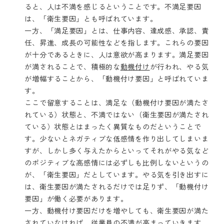
ると、人は不満を感じるということです。不満足要因
は、「衛生要因」とも呼ばれています。
一方、「満足要因」とは、仕事内容、達成感、承認、責
任、昇進、成長の可能性などを指します。これらの要因
が十分であるときに、人は意欲が高まります。満足要因
が満されることで、積極的な
動機付け
が行われ、やる気
が増幅することから、「動機付け要因」と呼ばれていま
す。
ここで留意することは、満足な（動機付け要因が満たさ
れている）状態と、不満ではない（衛生要因が満たされ
ている）状態とはまったく異質なものだということで
す。少ないとネガティブな低感情を作り出してしまいま
すが、しかし多く与えたからといってそれがやる気など
のポジティブな高感情には必ずしも比例しないというの
が、「衛生要因」だとしています。やる気を引き出すに
は、衛生要因が満たされるだけでは足りず、「動機付け
要因」が働く必要があります。
一方、動機付け要因だけを増やしても、衛生要因が満た
されていなければ、従業員の不満が高まっていきます。