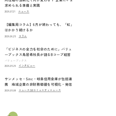
求められる準備と実践
ニュース
2026.07.21
【編集局コラム】6月が終わっても、「虹」
はかかり続けるか
コラム
2026.06.25
「ビジネスの全力を社会のために」バリュ
ーブックス鳥居希社長が語るBコープ経営
バリューブックス
インタビュー
2026.05.29
サンメッセ・Sinc・岐阜信用金庫が包括連
携 地域企業の非財務価値を可視化・発信
ニュース
SBコミュニティニュース
2026.05.08