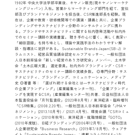
1982年 中央大学法学部卒業後、キヤノン販売(現キヤノンマーケテ
ィングジャパン) 入社。営業からマーケティング部門を経て、宣伝
部及びブランドマネジメントを担当後、CSR推進部長を経験。現
在は、企業や教育・研修機関等での講演・講義と共に、企業ブラ
ンディングやサステナビリティ分野のコンサルティングに携わ
る。ブランドやサステナビリティに関する社内啓発活動や社内外
でのセミナー講師の実績豊富。 聴き手の心に響く、楽しく奥深い
「細田語録」を持ち味とし、理論や実践手法のわかりやすい解
説・指導法に定評がある。 Sustainable Brands Japan(SB-J) コ
ラムニスト、経営品質協議会認定セルフアセッサー、一般社団法
人日本能率協会「新しい経営のあり方研究会」メンバー、土木学
会「土木広報大賞」 選定委員。社内外のブランディング・CSR・
サステナビリティのセミナー講師の実績多数。 ◎専門分野：サス
テナビリティ、ブランディング、コミュニケーション、メディア
史 ◎著書 等： 「選ばれ続ける会社とは―サステナビリティ時代
の企業ブランディング」(産業編集センター刊)、「企業ブランディ
ングを実現するCSR」(産業編集センター刊)共著、公益社団法人日
本監査役協会「月刊監査役」(2023年8月号) / 東洋経済・臨時増刊
「CSR特集」(2008.2.20号)、一般社団法人日本能率協会「JMAマ
ネジメント」(2013.10月号) / (2021.4月号)、環境会議「CSRコミュ
ニケーション」(2010年秋号)、東洋経済・就職情報誌「GOTO」
(2010年度版)、日経ブランディング(2006年12月号) 、 一般社団法
人企業研究会「Business Research」(2019年7/8月号)、ウェブサ
イト「Sustainable Brands Japan」：連載コラム(2016.6～)な