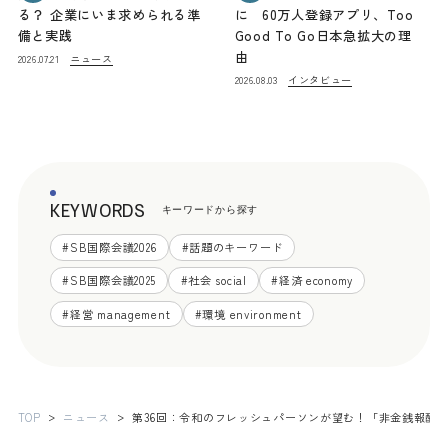
る？ 企業にいま求められる準
に 60万人登録アプリ、Too
備と実践
Good To Go日本急拡大の理
由
ニュース
2026.07.21
インタビュー
2026.08.03
KEYWORDS
キーワードから探す
#
SB国際会議2026
#
話題のキーワード
#
SB国際会議2025
#
社会 social
#
経済 economy
#
経営 management
#
環境 environment
TOP
ニュース
第36回：令和のフレッシュパーソンが望む！「非金銭報酬