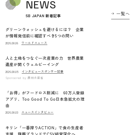
NEWS
一覧へ
SB JAPAN 新着記事
グリーンウォッシュを避けるには？ 企業
が情報発信前に確認すべき5つの問い
ワールドニュース
2026.08.06
人と土地をつなぐ一次産業の力 世界農業
遺産が開くウェルビーイング
インタビュー
スポンサー記事
2026.08.05
Sponsored by
農林水産省
「お得」がフードロス削減に 60万人登録
アプリ、Too Good To Go日本急拡大の理
由
ニュース
インタビュー
2026.08.03
キリン「一番搾りACTION」で食の生産者
支援 旗艦ブランドでCSV経営深化へ