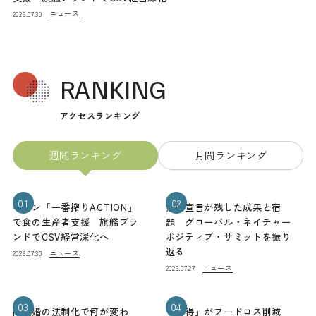
ニュース
2026.07.30
RANKING
アクセスランキング
週間ランキング
月間ランキング
01
02
キリン「一番搾りACTION」
熊本宣言が残した成果と宿
で食の生産者支援 旗艦ブラ
題 グローバル・ネイチャー
ンドでCSV経営深化へ
ポジティブ・サミットを振り
返る
ニュース
2026.07.30
ニュース
2026.07.27
03
04
同性婚の法制化で何が変わ
「お得」がフードロス削減