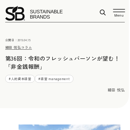
Menu
公開日：
2019.04.15
細田 悦弘
コラム
第36回：令和のフレッシュパーソンが望む！
「非金銭報酬」
#
人的資本経営
#
経営 management
細田 悦弘