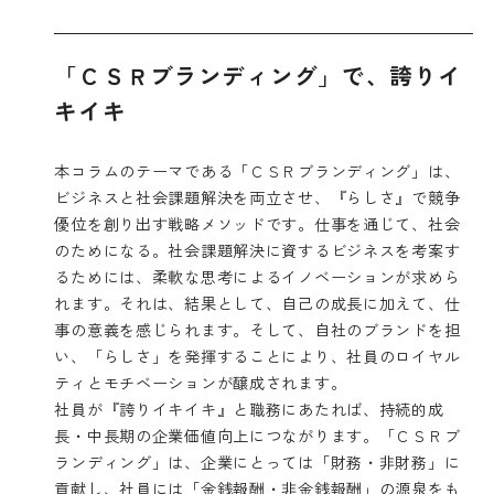
「ＣＳＲブランディング」で、誇りイ
キイキ
本コラムのテーマである「ＣＳＲブランディング」は、
ビジネスと社会課題解決を両立させ、『らしさ』で競争
優位を創り出す戦略メソッドです。仕事を通じて、社会
のためになる。社会課題解決に資するビジネスを考案す
るためには、柔軟な思考によるイノベーションが求めら
れます。それは、結果として、自己の成長に加えて、仕
事の意義を感じられます。そして、自社のブランドを担
い、「らしさ」を発揮することにより、社員のロイヤル
ティとモチベーションが醸成されます。
社員が『誇りイキイキ』と職務にあたれば、持続的成
長・中長期の企業価値向上につながります。「ＣＳＲブ
ランディング」は、企業にとっては「財務・非財務」に
貢献し、社員には「金銭報酬・非金銭報酬」の源泉をも