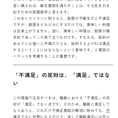
言い換えれば、衛生要因を満たすことは、やる気を引き
出すための前提条件と言えます。
これをレストランに例えると、厨房が不衛生だと不満足
ですが、厨房をピカピカにするだけでは、美味しい料理
は出来上がりません。逆に、美味しい料理は、厨房が衛
生的であってこそ成り立つものです。すなわち、給料が
あまりにも低いと不満だけども、給料さえ上げれば満足
するということにはならないという意味です。２要因の
バランスを考慮することが重要です。
「不満足」の反対は、「満足」ではな
い
この理論で注目すべきは、職務における「不満足」の反
対が「満足」でない点です。そのため、職務に満足して
もらおうと、どれだけ不満足要因の解消に努めても、
不
満足でない状態
になるだけで、決して職務満足には至ら