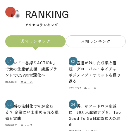
RANKING
アクセスランキング
週間ランキング
月間ランキング
01
02
キリン「一番搾りACTION」
熊本宣言が残した成果と宿
で食の生産者支援 旗艦ブラ
題 グローバル・ネイチャー
ンドでCSV経営深化へ
ポジティブ・サミットを振り
返る
ニュース
2026.07.30
ニュース
2026.07.27
03
04
同性婚の法制化で何が変わ
「お得」がフードロス削減
る？ 企業にいま求められる準
に 60万人登録アプリ、Too
備と実践
Good To Go日本急拡大の理
由
ニュース
2026.07.21