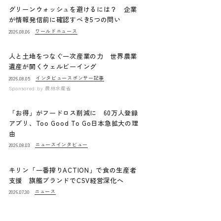
グリーンウォッシュを避けるには？ 企業
が情報発信前に確認すべき5つの問い
ワールドニュース
2026.08.06
人と土地をつなぐ一次産業の力 世界農業
遺産が開くウェルビーイング
インタビュー
スポンサー記事
2026.08.05
Sponsored by
農林水産省
「お得」がフードロス削減に 60万人登録
アプリ、Too Good To Go日本急拡大の理
由
ニュース
インタビュー
2026.08.03
キリン「一番搾りACTION」で食の生産者
支援 旗艦ブランドでCSV経営深化へ
ニュース
2026.07.30