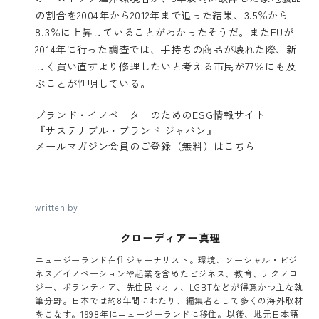
の割合を2004年から2012年まで追った結果、3.5％から
8.3％に上昇していることがわかったそうだ。またEUが
2014年に行った調査では、手持ちの商品が壊れた際、新
しく買い直すより修理したいと考える市民が77％にも及
ぶことが判明している。
ブランド・イノベーターのためのESG情報サイト
『サステナブル・ブランド ジャパン』
メールマガジン会員のご登録（無料）はこちら
written by
クローディアー真理
ニュージーランド在住ジャーナリスト。環境、ソーシャル・ビジ
ネス／イノベーションや起業を含めたビジネス、教育、テクノロ
ジー、ボランティア、先住民マオリ、LGBTなどが得意かつ主な執
筆分野。日本では約8年間にわたり、編集者として多くの海外取材
をこなす。1998年にニュージーランドに移住。以後、地元日本語