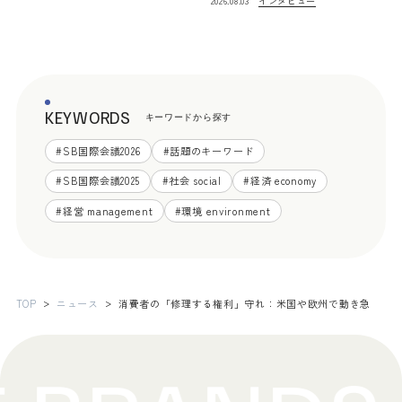
インタビュー
2026.08.03
KEYWORDS
キーワードから探す
#
SB国際会議2026
#
話題のキーワード
#
SB国際会議2025
#
社会 social
#
経済 economy
#
経営 management
#
環境 environment
TOP
ニュース
消費者の「修理する権利」守れ：米国や欧州で動き急