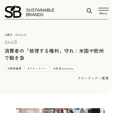
Menu
公開日：
2019.02.25
ニュース
消費者の「修理する権利」守れ：米国や欧州
で動き急
#
資源循環
#
テクノロジー
#
経済 economy
クローディアー真理