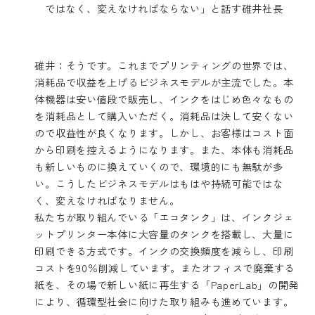
ではなく、変えなければならない」と話す碓井社長
碓井：そうです。これまでプリンティングの世界では、
消耗品で収益を上げるビジネスモデルが主流でした。本
体機器は安い値段で販売し、インクをはじめ色々なもの
を消耗品として購入いただく。消耗品は決して安くない
ので収益性が良くなります。しかし、お客様はコスト面
から印刷を控えるようになります。また、本体も消耗品
も新しいものに換えていくので、環境的にも無駄が多
い。こうしたビジネスモデルはもはや持続可能ではな
く、変えなければなりません。
私たちが取り組んでいる「エコタンク」は、インクジェ
ットプリンター本体に大容量のタンクを搭載し、大量に
印刷できる方式です。インクの交換頻度を減らし、印刷
コストを90％削減しています。またオフィスで廃棄する
紙を、その場で新しい紙に再生する「PaperLab」の開発
により、循環型社会に向けた取り組みも進めています。