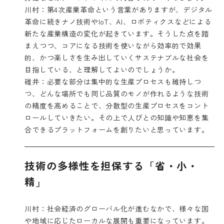
川村：第4次産業革命という言葉がありますが、デジタル
革命に続きナノ技術やIoT、AI、ロボティクスなどによる
新たな産業構造の変化が起きています。そうした点を踏
まえつつ、コアになる技術を使いながら効率的で効果
的、かつ楽しさを生み出していくサステナブルな社会を
目指している、と理解してよいのでしょうか。
碓井：必要な部分は集中的な生産プロセスも維持しつ
つ、どんな場所でも同じ品質のモノが作れるような技術
の精度を高めることで、分散型の生産プロセスをコント
ロールしていきたい。その上で人びとの知識や知恵を集
合できるプラットフォームを創りたいと思っています。
技術の多様性を担保する「省・小・
精」
川村：社会経済のグローバル化が進むなかで、様々な国
や地域に応じたローカルな展開も重要になっています。