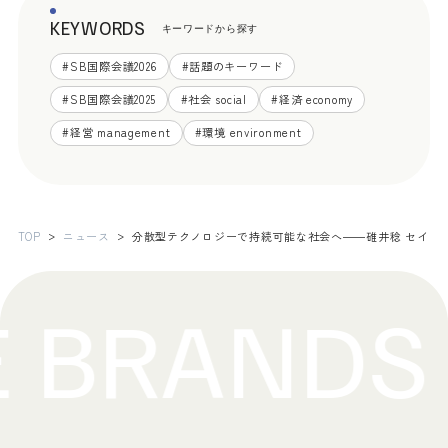
KEYWORDS
キーワードから探す
#
SB国際会議2026
#
話題のキーワード
#
SB国際会議2025
#
社会 social
#
経済 economy
#
経営 management
#
環境 environment
TOP
ニュース
分散型テクノロジーで持続可能な社会へ――碓井稔 セイコ