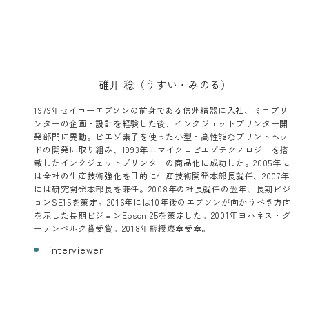
碓井 稔（うすい・みのる）
1979年セイコーエプソンの前身である信州精器に入社、ミニプリ
ンターの企画・設計を経験した後、インクジェットプリンター開
発部門に異動。ピエゾ素子を使った小型・高性能なプリントヘッ
ドの開発に取り組み、1993年にマイクロピエゾテクノロジーを搭
載したインクジェットプリンターの商品化に成功した。2005年に
は全社の生産技術強化を目的に生産技術開発本部長就任、2007年
には研究開発本部長を兼任。2008年の社長就任の翌年、長期ビジ
ョンSE15を策定。2016年には10年後のエプソンが向かうべき方向
を示した長期ビジョンEpson 25を策定した。2001年ヨハネス・グ
ーテンベルク賞受賞。2018年藍綬褒章受章。
interviewer