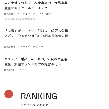
人と土地をつなぐ一次産業の力 世界農業
遺産が開くウェルビーイング
インタビュー
スポンサー記事
2026.08.05
Sponsored by
農林水産省
「お得」がフードロス削減に 60万人登録
アプリ、Too Good To Go日本急拡大の理
由
ニュース
インタビュー
2026.08.03
キリン「一番搾りACTION」で食の生産者
支援 旗艦ブランドでCSV経営深化へ
ニュース
2026.07.30
RANKING
アクセスランキング