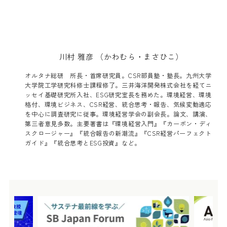
川村 雅彦 （かわむら・まさひこ）
オルタナ総研 所長・首席研究員。CSR部員塾・塾長。九州大学
大学院工学研究科修士課程修了。三井海洋開発株式会社を経てニ
ッセイ基礎研究所入社、ESG研究室長を務めた。環境経営、環境
格付、環境ビジネス、CSR経営、統合思考・報告、気候変動適応
を中心に調査研究に従事。環境経営学会の副会長。論文、講演、
第三者意見多数。主要著書は『環境経営入門』『カーボン・ディ
スクロージャー』『統合報告の新潮流』『CSR経営パーフェクト
ガイド』『統合思考とESG投資』など。