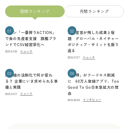
週間ランキング
月間ランキング
01
02
キリン「一番搾りACTION」
熊本宣言が残した成果と宿
で食の生産者支援 旗艦ブラ
題 グローバル・ネイチャー
ンドでCSV経営深化へ
ポジティブ・サミットを振り
返る
ニュース
2026.07.30
ニュース
2026.07.27
03
04
同性婚の法制化で何が変わ
「お得」がフードロス削減
る？ 企業にいま求められる準
に 60万人登録アプリ、Too
備と実践
Good To Go日本急拡大の理
由
ニュース
2026.07.21
インタビュー
2026.08.03