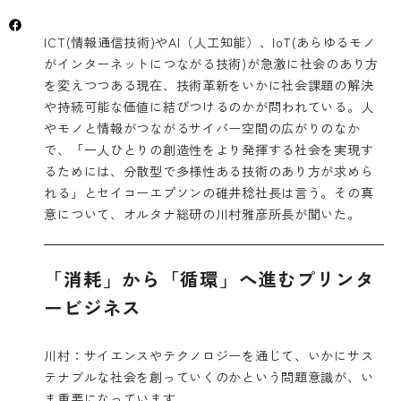
ICT(情報通信技術)やAI（人工知能）、IoT(あらゆるモノ
がインターネットにつながる技術)が急激に社会のあり方
を変えつつある現在、技術革新をいかに社会課題の解決
や持続可能な価値に結びつけるのかが問われている。人
やモノと情報がつながるサイバー空間の広がりのなか
で、「一人ひとりの創造性をより発揮する社会を実現す
るためには、分散型で多様性ある技術のあり方が求めら
れる」とセイコーエプソンの碓井稔社長は言う。その真
意について、オルタナ総研の川村雅彦所長が聞いた。
「消耗」から「循環」へ進むプリンタ
ービジネス
川村：サイエンスやテクノロジーを通じて、いかにサス
テナブルな社会を創っていくのかという問題意識が、い
ま重要になっています。