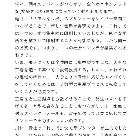
伴い、個々のデバイスがつながり、全体がコネクテッド
な(接続された)世界になっていく動きもあります。
碓井：「リアルな世界」のプリンターをサイバー空間に
つなげることで、新しい世界が実現できます。これまで
は一つの工場で集中的に印刷していましたが、色々な場
所で分散させて印刷することが可能になる。しかも同一
の品質です。つまり、一つの社会インフラが構築される
わけです。
いま、モノづくりは全体的には集中型ですよね。大きな
工場を造って集中的に設備投資する。しかし、それぞれ
の地域の特性や、一人ひとりの個性に応じたモノづくり
をしていくためには、分散型の生産プロセスに転換して
いくことが必要です。
工場など生産拠点を分散させることで、配送コストを下
げて省エネ型社会を創ることにもつながります。家庭に
送るダイレクトメールも、電子配信して必要に応じてプ
リンターで出力すればよいのです。
川村：貴社はこれまでB to C型プリンターが主力でした
が、これからB to B型への参入が進めば、日本社会では