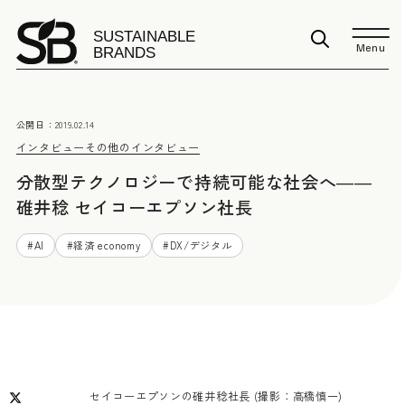
Menu
公開日：
2019.02.14
インタビュー
その他のインタビュー
分散型テクノロジーで持続可能な社会へ――
碓井稔 セイコーエプソン社長
#
AI
#
経済 economy
#
DX/デジタル
セイコーエプソンの碓井稔社長 (撮影：高橋慎一)