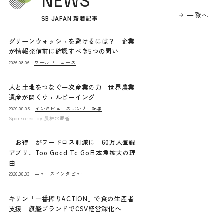
一覧へ
SB JAPAN 新着記事
グリーンウォッシュを避けるには？ 企業
が情報発信前に確認すべき5つの問い
ワールドニュース
2026.08.06
人と土地をつなぐ一次産業の力 世界農業
遺産が開くウェルビーイング
インタビュー
スポンサー記事
2026.08.05
Sponsored by
農林水産省
「お得」がフードロス削減に 60万人登録
アプリ、Too Good To Go日本急拡大の理
由
ニュース
インタビュー
2026.08.03
キリン「一番搾りACTION」で食の生産者
支援 旗艦ブランドでCSV経営深化へ