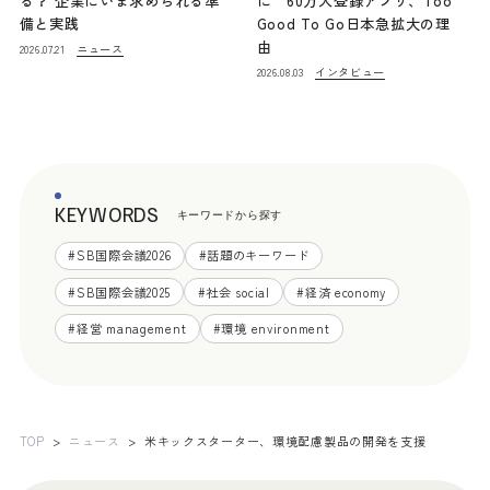
る？ 企業にいま求められる準
に 60万人登録アプリ、Too
備と実践
Good To Go日本急拡大の理
由
ニュース
2026.07.21
インタビュー
2026.08.03
KEYWORDS
キーワードから探す
#
SB国際会議2026
#
話題のキーワード
#
SB国際会議2025
#
社会 social
#
経済 economy
#
経営 management
#
環境 environment
TOP
ニュース
米キックスターター、環境配慮製品の開発を支援