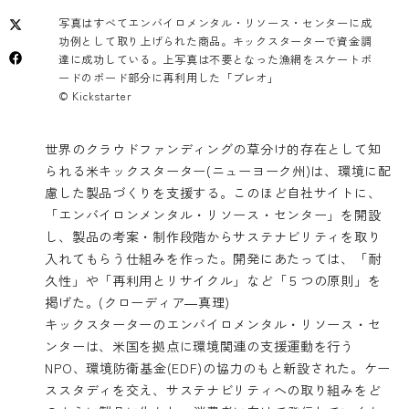
写真はすべてエンバイロメンタル・リソース・センターに成
功例として取り上げられた商品。キックスターターで資金調
達に成功している。上写真は不要となった漁網をスケートボ
ードのボード部分に再利用した「ブレオ」
© Kickstarter
世界のクラウドファンディングの草分け的存在として知
られる米キックスターター(ニューヨーク州)は、環境に配
慮した製品づくりを支援する。このほど自社サイトに、
「エンバイロンメンタル・リソース・センター」を開設
し、製品の考案・制作段階からサステナビリティを取り
入れてもらう仕組みを作った。開発にあたっては、「耐
久性」や「再利用とリサイクル」など「５つの原則」を
掲げた。(クローディア―真理)
キックスターターのエンバイロメンタル・リソース・セ
ンターは、米国を拠点に環境関連の支援運動を行う
NPO、環境防衛基金(EDF)の協力のもと新設された。ケー
ススタディを交え、サステナビリティへの取り組みをど