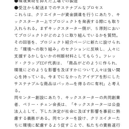
●環境負荷を抑えた工場での製造
●受注から配送までのサステナブルなプロセス
これらは、クリエイターが資金調達を行うにあたり、キ
ックスターター上でプロジェクトを発表する際にも取り
入れられる。まずキックスターター側が、５原則におい
てプロジェクトがどのように取り組んでいるかを質問。
その回答を、プロジェクト紹介ページに新たに設けられ
た「環境への取り組み」のセクションに反映し、人々に
支援するかしないかの判断材料としてもらう。フレッ
ド・クラップEDF代表は、「商品がどのように作られ、
環境にどのような影響を及ぼすかについて人々は強い関
心を持っている。今までになかったアイデアを形にした
サステナブルな商品はバッカ―を得るのに有利」と考え
る。
同センター創設にあたり、キックスターターの共同創業
者、ペリー・チェン会長は、「キックスターターは公益
法人として、下した決定が社会に及ぼす影響を事前に熟
慮する義務がある。同センターを設け、クリエイターた
ちに環境に配慮するよう促すことで、私たちの責務遂行