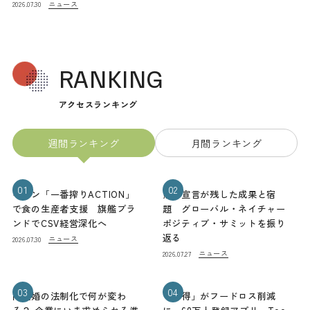
ニュース
2026.07.30
RANKING
アクセスランキング
週間ランキング
月間ランキング
01
02
キリン「一番搾りACTION」
熊本宣言が残した成果と宿
で食の生産者支援 旗艦ブラ
題 グローバル・ネイチャー
ンドでCSV経営深化へ
ポジティブ・サミットを振り
返る
ニュース
2026.07.30
ニュース
2026.07.27
03
04
同性婚の法制化で何が変わ
「お得」がフードロス削減