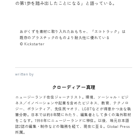
の第1歩を踏み出したことになる」と語っている。
おがくずを素材に取り入れたおもちゃ、「エコトラック」は
既存のプラスチックのものより耐久性に優れている
© Kickstarter
written by
クローディアー真理
ニュージーランド在住ジャーナリスト。環境、ソーシャル・ビジ
ネス／イノベーションや起業を含めたビジネス、教育、テクノロ
ジー、ボランティア、先住民マオリ、LGBTなどが得意かつ主な執
筆分野。日本では約8年間にわたり、編集者として多くの海外取材
をこなす。1998年にニュージーランドに移住。以後、地元日本語
誌2誌の編集・制作などの職務を経て、現在に至る。Global Press
所属。