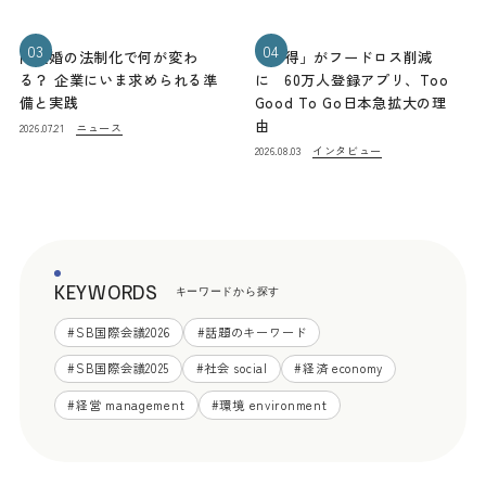
03
04
同性婚の法制化で何が変わ
「お得」がフードロス削減
る？ 企業にいま求められる準
に 60万人登録アプリ、Too
備と実践
Good To Go日本急拡大の理
由
ニュース
2026.07.21
インタビュー
2026.08.03
KEYWORDS
キーワードから探す
#
SB国際会議2026
#
話題のキーワード
#
SB国際会議2025
#
社会 social
#
経済 economy
#
経営 management
#
環境 environment