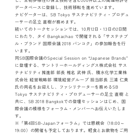
データベースに登録し、技術移転を進めています。
ナビゲーターは、SB Tokyo サステナビリティ・プロデュ
ーサーの足立 直樹が務めます。
続いてのトークセッションでは、10月12日・13日の2日間
にわたり、タイ Bangkachao で開催される「サステナブ
ル・ブランド 国際会議 2018 バンコク」の参加報告を行
います。
同SB国際会議のSpecial Session on “Japanese Brands”
に登壇する、サントリーホールディングス株式会社 サス
テナビリティ推進部 部長 椎名 武伸 氏、積水化学工業株
式会社 経営戦略部 環境経営グループ 担当部長 三浦 仁美
氏の両名をお迎えし、ファシリテーターを務めるSB
Tokyo サステナビリティ・プロデューサーの足立 直樹 と
共に、SB 2018 Bangkokでの登壇セッションはじめ、国
際会議の模様をフォーラム・メンバーへお伝えいたしま
す。
※「第4回SB-Japanフォーラム」では懇親会（18:00～
19:00）の開催も予定しております。軽食とお飲物をご用