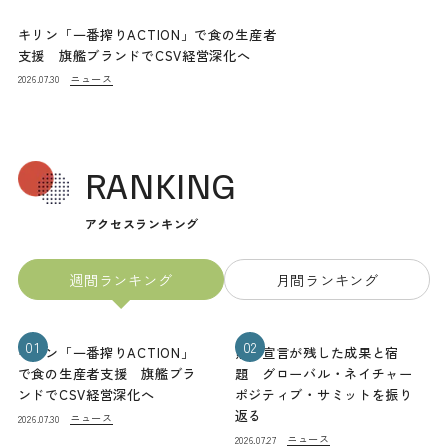
キリン「一番搾りACTION」で食の生産者
支援 旗艦ブランドでCSV経営深化へ
ニュース
2026.07.30
RANKING
アクセスランキング
週間ランキング
月間ランキング
01
02
キリン「一番搾りACTION」
熊本宣言が残した成果と宿
で食の生産者支援 旗艦ブラ
題 グローバル・ネイチャー
ンドでCSV経営深化へ
ポジティブ・サミットを振り
返る
ニュース
2026.07.30
ニュース
2026.07.27