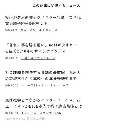
この記事に関連するニュース
WEFが選ぶ新興テクノロジー10選 次世代
電力網やPFAS分解に注目
ニュース
ワールドニュース
2026.07.29
「きれい事を勝ち筋に」nestがタキヒヨー
と描く2040年のサステナビリティ
SBコミュニティニュース
2026.07.15
社会課題を解決する共創の最前線 九州大
の流域再生から高校生の異分野研究まで
ニュース
SBコミュニティニュース
2026.05.15
肌は社会とつながるインターフェイス。花
王・ビオレがBtoB参入で描く適応戦略とは
インタビュー
スポンサー記事
2026.05.13
Sponsored by
花王株式会社