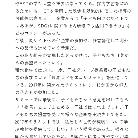
やESDの学びは益々重要になってくる。探究学習を深め
るためにも、ICTを活用した映像を効果的に使った指導の
可能性は高まる」。企業からは「子ども向けのサイトで
はあるが、SDGsに関する社内研修でも活用できそう」な
どのコメントがあった。
今後、同サイトへの他企業の参加や、多言語化して海外
への配信も進めていく予定だ。
この取り組みが実現したきっかけは、子どもたち自身か
らの要望だったという。
積水化学では5年に一度、同社グループ従業員の子どもた
ちの参加による「世界こどもエコサミット」を開催して
いる。2017年に開かれたサミットには、13か国から47人
の子どもが参加した。
サミットでは最後に、子どもたちから意見を出してもら
い「提言」としてまとめる。同社ではこれまでにも、子
どもたちの提言を受けて様々な企画を実現させてきた。
2017年のサミットでは「私たちの世代が環境について学
ぶ教材を提供してほしい」という提言があった。様々な
国から参加していたため、各国ごとに考え方や文化が異