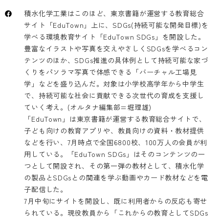
積水化学工業はこのほど、東京書籍が運営する教育総合
サイト「EduTown」上に、SDGs(持続可能な開発目標)を
学べる環境教育サイト「EduTown SDGs」を開設した。
豊富なイラストや写真を交えやさしくSDGsを学べるコン
テンツのほか、SDGs推進の具体例として持続可能な家づ
くりをパソラマ写真で体感できる「バーチャル工場見
学」などを盛り込んだ。対象は小学校高学年から中学生
で、持続可能な社会に貢献できる次世代の育成を支援し
ていく考え。(オルタナ編集部=堀理雄)
「EduTown」は東京書籍が運営する教育総合サイトで、
子ども向けの教育アプリや、教員向けの資料・教材提供
などを行い、7月時点で全国6800校、100万人の会員が利
用している。「EduTown SDGs」はそのコンテンツの一
つとして開設され、その第一弾の教材として、積水化学
の製品とSDGsとの関連を学ぶ動画やカード教材などを電
子配信した。
7月中旬にサイトを開設し、既に利用者からの反応も寄せ
られている。現役教員から「これからの教育としてSDGs