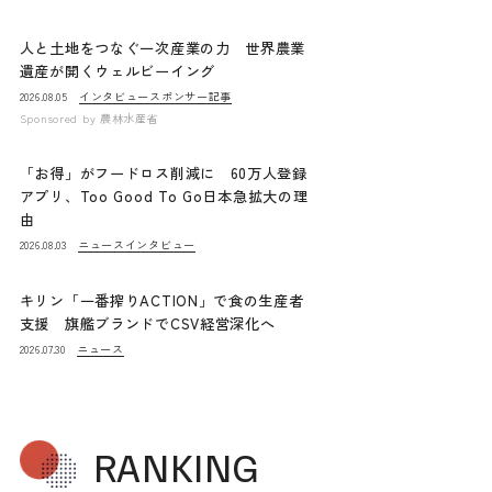
人と土地をつなぐ一次産業の力 世界農業
遺産が開くウェルビーイング
インタビュー
スポンサー記事
2026.08.05
Sponsored by
農林水産省
「お得」がフードロス削減に 60万人登録
アプリ、Too Good To Go日本急拡大の理
由
ニュース
インタビュー
2026.08.03
キリン「一番搾りACTION」で食の生産者
支援 旗艦ブランドでCSV経営深化へ
ニュース
2026.07.30
RANKING