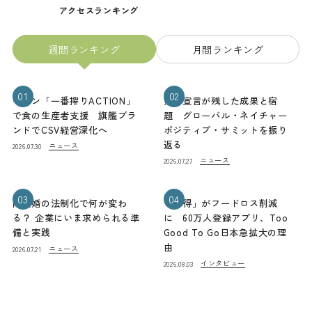
アクセスランキング
週間ランキング
月間ランキング
01
02
キリン「一番搾りACTION」
熊本宣言が残した成果と宿
で食の生産者支援 旗艦ブラ
題 グローバル・ネイチャー
ンドでCSV経営深化へ
ポジティブ・サミットを振り
返る
ニュース
2026.07.30
ニュース
2026.07.27
03
04
同性婚の法制化で何が変わ
「お得」がフードロス削減
る？ 企業にいま求められる準
に 60万人登録アプリ、Too
備と実践
Good To Go日本急拡大の理
由
ニュース
2026.07.21
インタビュー
2026.08.03