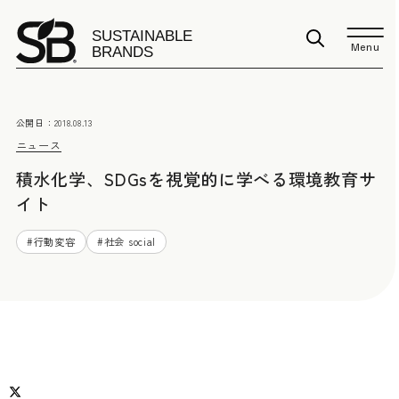
Menu
公開日：
2018.08.13
ニュース
積水化学、SDGsを視覚的に学べる環境教育サ
イト
#
行動変容
#
社会 social