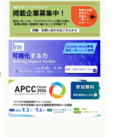
た
問
受