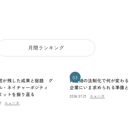
月間ランキング
03
言が残した成果と宿題 グ
同性婚の法制化で何が変わ
ル・ネイチャーポジティ
企業にいま求められる準備
ミットを振り返る
ニュース
2026.07.21
ニュース
7