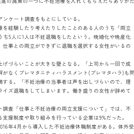
)推進の施策の一つに不妊治療を入れてもらえたらありが
のアンケート調査をもとにしている。
療を経験したり考えたりしたことのある人のうち「両立
うち5人に1人は不妊退職をしたという。晩婚化や晩産化
、仕事との両立ができずに退職を選択する女性がいるの
上げづらいことが大きな壁となる。「上司から一回で成
解がなくプレマタニティハラスメント(プレマタハラ)も
摘する。「不妊治療の当事者は声を出しづらいので、理
ライズ退職をしてしまいます。働き盛りの女性が辞めて
ト調査「仕事と不妊治療の両立支援について」では、不
る支援制度や取り組みを行っている企業は9%だった。
016年4月から導入した不妊治療休職制度がある。体外