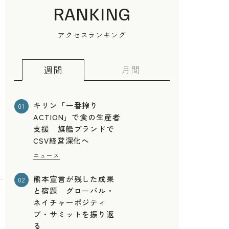
RANKING
アクセスランキング
月間
週間
キリン「一番搾り
01
ACTION」で食の生産者
支援 旗艦ブランドで
CSV経営深化へ
ニュース
熊本宣言が残した成果
02
と宿題 グローバル・
ネイチャーポジティ
ブ・サミットを振り返
る