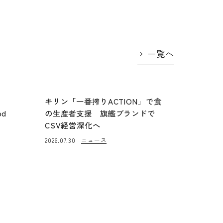
一覧へ
に
キリン「一番搾りACTION」で食
od
の生産者支援 旗艦ブランドで
CSV経営深化へ
ニュース
2026.07.30