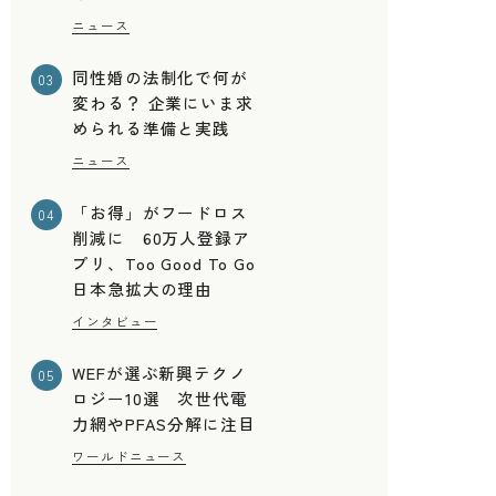
ニュース
、
同性婚の法制化で何が
03
変わる？ 企業にいま求
められる準備と実践
ニュース
「お得」がフードロス
04
削減に 60万人登録ア
プリ、Too Good To Go
日本急拡大の理由
インタビュー
WEFが選ぶ新興テクノ
05
ロジー10選 次世代電
力網やPFAS分解に注目
ワールドニュース