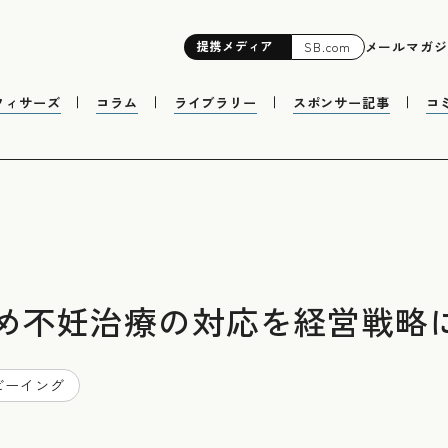
提携
メディア
メールマガジ
SB.com
フィサーズ
コラム
ライブラリー
スポンサー記事
コ
め不妊治療の対応を経営戦略
ビーイング