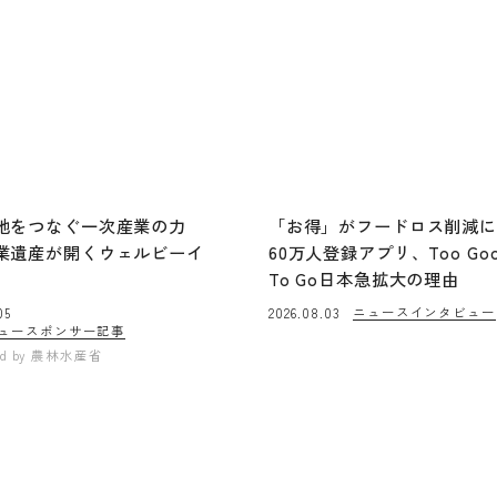
地をつなぐ一次産業の力
「お得」がフードロス削減
業遺産が開くウェルビーイ
60万人登録アプリ、Too Go
To Go日本急拡大の理由
ニュース
インタビュー
05
2026.08.03
ュー
スポンサー記事
ed by
農林水産省