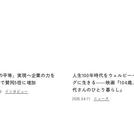
の平等」実現へ企業の力を
人生100年時代をウェルビー
年で賛同5倍に増加
グに生きる――映画『104歳
代さんのひとり暮らし』
インタビュー
8
ニュース
2025.04.11