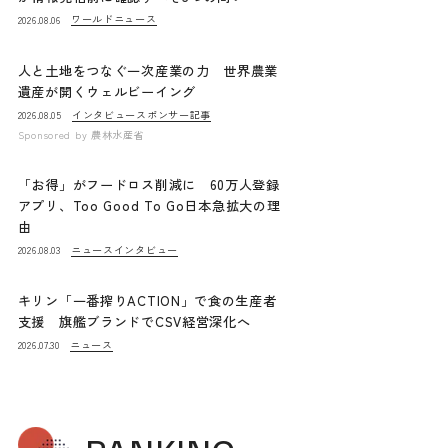
ワールドニュース
2026.08.06
人と土地をつなぐ一次産業の力 世界農業
遺産が開くウェルビーイング
インタビュー
スポンサー記事
2026.08.05
Sponsored by
農林水産省
「お得」がフードロス削減に 60万人登録
アプリ、Too Good To Go日本急拡大の理
由
ニュース
インタビュー
2026.08.03
キリン「一番搾りACTION」で食の生産者
支援 旗艦ブランドでCSV経営深化へ
ニュース
2026.07.30