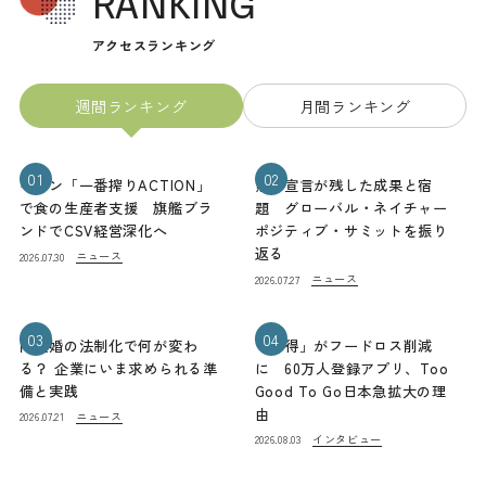
RANKING
アクセスランキング
週間ランキング
月間ランキング
01
02
キリン「一番搾りACTION」
熊本宣言が残した成果と宿
で食の生産者支援 旗艦ブラ
題 グローバル・ネイチャー
ンドでCSV経営深化へ
ポジティブ・サミットを振り
返る
ニュース
2026.07.30
ニュース
2026.07.27
03
04
同性婚の法制化で何が変わ
「お得」がフードロス削減
る？ 企業にいま求められる準
に 60万人登録アプリ、Too
備と実践
Good To Go日本急拡大の理
由
ニュース
2026.07.21
インタビュー
2026.08.03