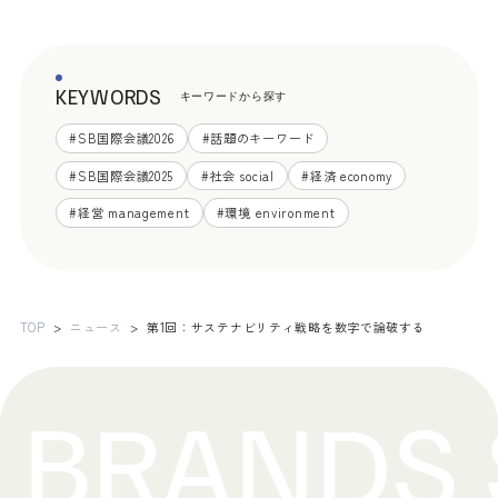
KEYWORDS
キーワードから探す
#
SB国際会議2026
#
話題のキーワード
#
SB国際会議2025
#
社会 social
#
経済 economy
#
経営 management
#
環境 environment
TOP
ニュース
第1回：サステナビリティ戦略を数字で論破する