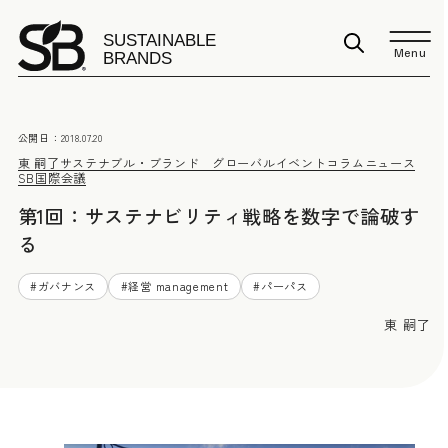
Menu
公開日：
2018.07.20
東 嗣了
サステナブル・ブランド グローバルイベント
コラム
ニュース
SB国際会議
第1回：サステナビリティ戦略を数字で論破す
る
#
ガバナンス
#
経営 management
#
パーパス
東 嗣了