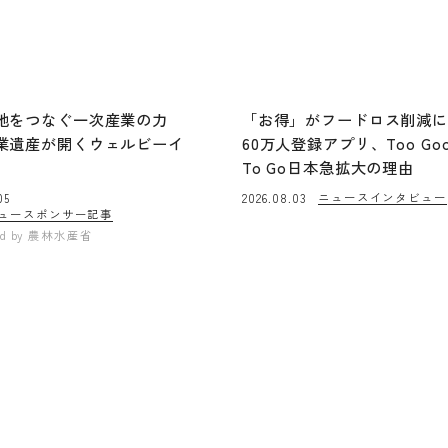
地をつなぐ一次産業の力
「お得」がフードロス削減
業遺産が開くウェルビーイ
60万人登録アプリ、Too Go
To Go日本急拡大の理由
ニュース
インタビュー
05
2026.08.03
ュー
スポンサー記事
ed by
農林水産省