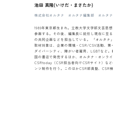
池田 真隆(いけだ・まさたか)
株式会社オルタナ オルタナ編集部 オルタナ
1989年東京都生まれ。立教大学文学部文芸思
参画する。その後、編集長に就任し現在に至る
の共同企画などを担当している。 「オルタナ」
取材対象は、企業の環境・CSR/CSV活動、
ダイバーシティ、障がい者雇用、LGBTなど
国の書店で発売するほか、オルタナ・オンライ
CSRtoday（CSR担当者向けCSRサイト
ンツ制作を行う。このほかCSR部員塾、CSR