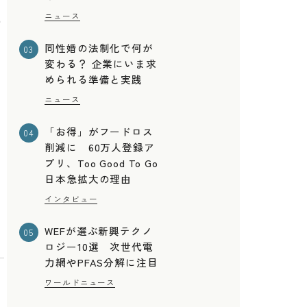
業
ニュース
の
同性婚の法制化で何が
03
変わる？ 企業にいま求
められる準備と実践
ニュース
「お得」がフードロス
04
削減に 60万人登録ア
プリ、Too Good To Go
日本急拡大の理由
インタビュー
WEFが選ぶ新興テクノ
05
ロジー10選 次世代電
力網やPFAS分解に注目
ワールドニュース