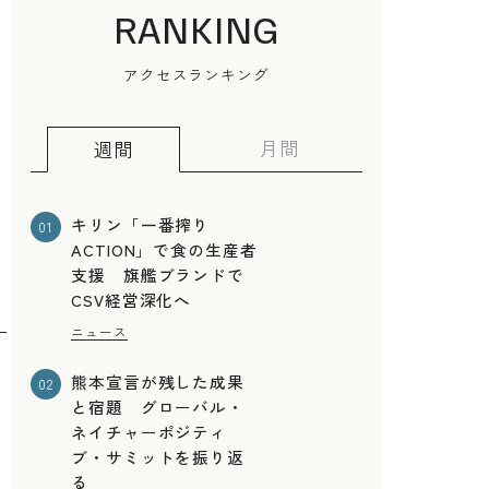
RANKING
アクセスランキング
月間
週間
キリン「一番搾り
01
ACTION」で食の生産者
支援 旗艦ブランドで
CSV経営深化へ
ニュース
熊本宣言が残した成果
02
と宿題 グローバル・
ネイチャーポジティ
ブ・サミットを振り返
る