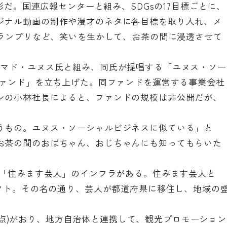
多彩だ。国連広報センターと組み、SDGsの17目標ごとに、
ジナル動画の制作や漫才のネタに各目標を取り入れ、メ
グランプリなど、笑いを生かして、お茶の間に浸透させて
ハマド・ユヌス氏と組み、同氏が提唱する「ユヌス・ソー
ファンド」を立ち上げた。同ファンドを運営する事業会社
ンの小林社長によると、ファンドの規模は非公開だが、
うもの。ユヌス・ソーシャルビジネスに似ている」と
お茶の間のおばちゃん、おじちゃんにも知ってもらいた
、「住みます芸人」のインフラがある。住みます芸人と
ェクト。その名の通り、芸人が都道府県に移住し、地域の
1月時点)がおり、地方自治体と連携して、観光プロモーション