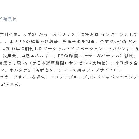
S編集長
想学科卒業。大学3年から「オルタナＳ」に特派員･インターンとして
。オルタナSの編集及び執筆、管理全般を担当。企業やNPOなどと
は2007年に創刊したソーシャル・イノベーション・マガジン。主
第一次産業、自然エネルギー、ESG(環境・社会・ガバナンス）領域、
。編集長は森 摂（元日本経済新聞ロサンゼルス支局長）。季刊誌を全
ン、オルタナS（若者とソーシャルを結ぶウェブサイト）、
）などのウェブサイトを運営。サステナブル・ブランドジャパンのコンテ
検定を運営。