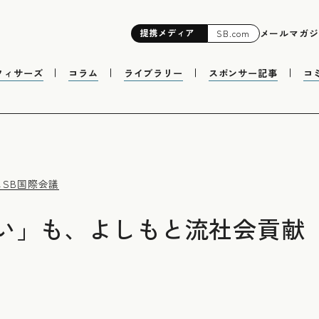
提携
メディア
メールマガジ
SB.com
フィサーズ
コラム
ライブラリー
スポンサー記事
コ
ス
SB国際会議
い」も、よしもと流社会貢献