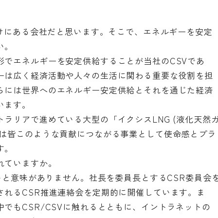
付けにある会社だと思います。そこで、エネルギーを安定
い。
形でエネルギーを安定供給することが当社のCSVであ
ーは広く経済活動や人々の生活に関わる重要な役割を担
らには世界へのエネルギー安定供給とそれを通じた経済
います。
ラリアで進めている大型の「イクシスLNG (液化天然
者は皆このような貢献につながる事業として使命感とプラ
す。
れていますか。
ないと意味がありません。社長を委員長とするCSR委員会
されるCSR推進連絡会を定期的に開催しています。ま
でもCSR/CSVに触れるとともに、イントラネットの