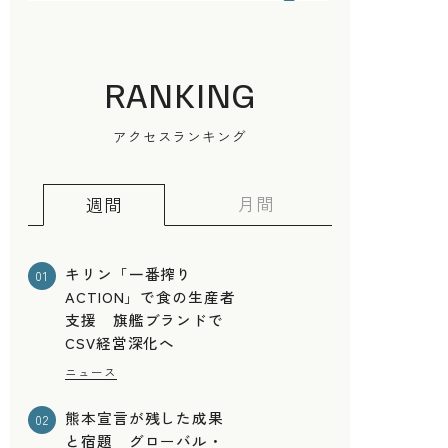
RANKING
アクセスランキング
月間
週間
キリン「一番搾り
01
ACTION」で食の生産者
支援 旗艦ブランドで
CSV経営深化へ
ニュース
熊本宣言が残した成果
02
と宿題 グローバル・