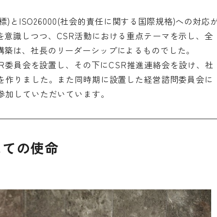
標)とISO26000(社会的責任に関する国際規格)への対応
を意識しつつ、CSR活動における重点テーマを示し、全
構築は、社長のリーダーシップによるものでした。
SR委員会を設置し、その下にCSR推進連絡会を設け、社
みを作りました。また同時期に設置した経営諮問委員会に
て参加していただいています。
しての使命