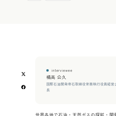
interviewee
橘高 公久
国際石油開発帝石取締役常務執行役員経営
長
世界各地で石油・天然ガスの探鉱・開発