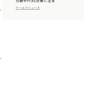
力網やPFAS分解に注目
ワールドニュース
が