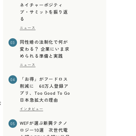
ネイチャーポジティ
ブ・サミットを振り返
る
か
ニュース
同性婚の法制化で何が
03
変わる？ 企業にいま求
められる準備と実践
に
ニュース
「お得」がフードロス
04
削減に 60万人登録ア
プリ、Too Good To Go
日本急拡大の理由
パ
インタビュー
WEFが選ぶ新興テクノ
05
ロジー10選 次世代電