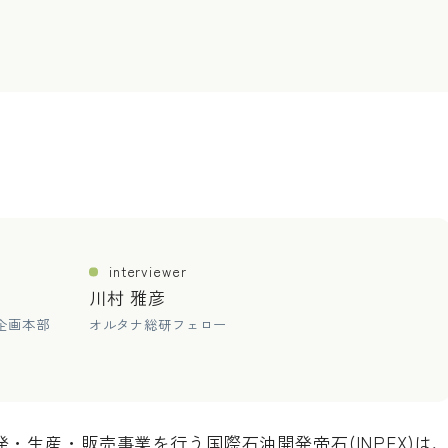
interviewer
川村 雅彦
企画本部
オルタナ総研フェロー
・生産・販売事業を行う国際石油開発帝石(INPEX)は