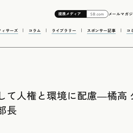
提携
メディア
メールマガジ
SB.com
フィサーズ
コラム
ライブラリー
スポンサー記事
コ
て人権と環境に配慮―橘高 公
部長