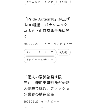
#
ウェルビーイング
#
人権
「Pride Action30」が広げ
るDEI経営 パナソニック
コネクト山口有希子氏に聞
く
ニュース
インタビュー
2026.06.29
#
パートナーシップ
#
人権
#
ダイバーシティー
「個人の意識啓発は限
界」 鎌田安里紗氏が対話
と体験で挑む、ファッショ
ン業界の構造変革
インタビュー
2026.06.22