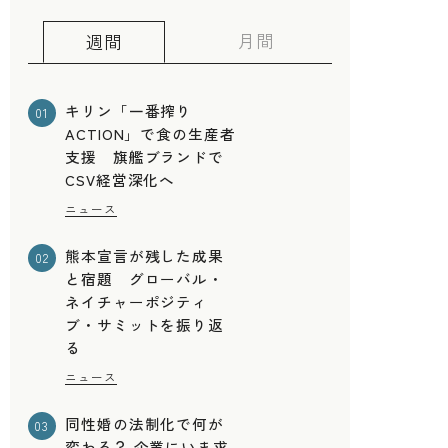
月間
週間
キリン「一番搾り
01
ACTION」で食の生産者
支援 旗艦ブランドで
CSV経営深化へ
ニュース
熊本宣言が残した成果
02
と宿題 グローバル・
ネイチャーポジティ
ブ・サミットを振り返
る
ニュース
同性婚の法制化で何が
03
変わる？ 企業にいま求