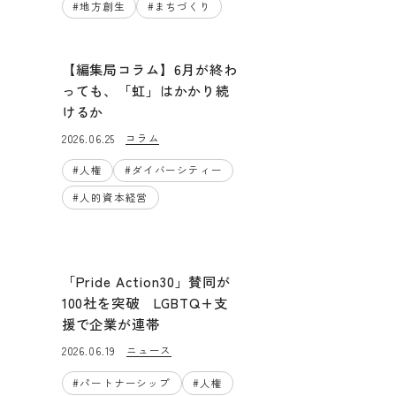
#
地方創生
#
まちづくり
【編集局コラム】6月が終わ
っても、「虹」はかかり続
けるか
コラム
2026.06.25
#
人権
#
ダイバーシティー
#
人的資本経営
「Pride Action30」賛同が
100社を突破 LGBTQ+支
援で企業が連帯
ニュース
2026.06.19
#
パートナーシップ
#
人権