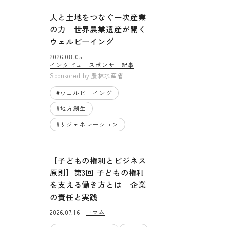
人と土地をつなぐ一次産業
の力 世界農業遺産が開く
ウェルビーイング
2026.08.05
インタビュー
スポンサー記事
Sponsored by
農林水産省
#
ウェルビーイング
#
地方創生
#
リジェネレーション
【子どもの権利とビジネス
原則】第3回 子どもの権利
を支える働き方とは 企業
の責任と実践
コラム
2026.07.16