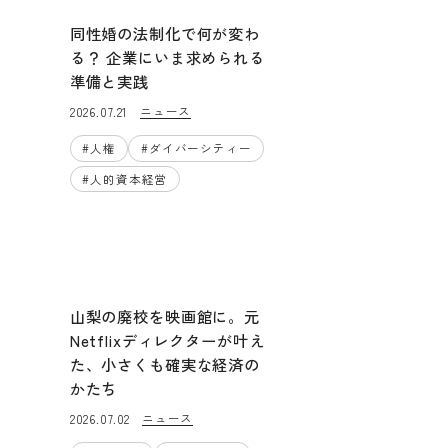
同性婚の法制化で何が変わ
る？ 企業にいま求められる
準備と実践
ニュース
2026.07.21
#
人権
#
ダイバーシティー
#
人的資本経営
山梨の廃校を映画館に。元
Netflixディレクターが叶え
た、小さくも確実な経済の
かたち
ニュース
2026.07.02