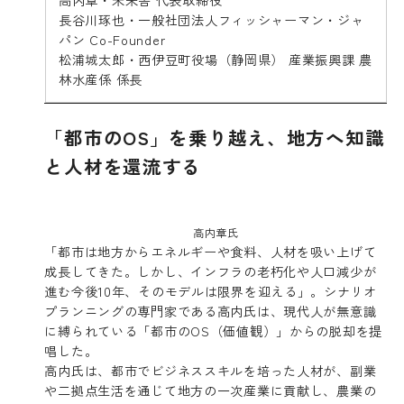
長谷川琢也・一般社団法人フィッシャーマン・ジャ
パン Co-Founder
松浦城太郎・西伊豆町役場（静岡県） 産業振興課 農
林水産係 係長
「都市のOS」を乗り越え、地方へ知識
と人材を還流する
高内章氏
「都市は地方からエネルギーや食料、人材を吸い上げて
成長してきた。しかし、インフラの老朽化や人口減少が
進む今後10年、そのモデルは限界を迎える」。シナリオ
プランニングの専門家である高内氏は、現代人が無意識
に縛られている「都市のOS（価値観）」からの脱却を提
唱した。
高内氏は、都市でビジネススキルを培った人材が、副業
や二拠点生活を通じて地方の一次産業に貢献し、農業の