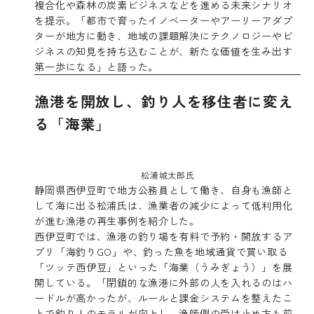
複合化や森林の炭素ビジネスなどを進める未来シナリオ
を提示。「都市で育ったイノベーターやアーリーアダプ
ターが地方に動き、地域の課題解決にテクノロジーやビ
ジネスの知見を持ち込むことが、新たな価値を生み出す
第一歩になる」と語った。
漁港を開放し、釣り人を移住者に変え
る「海業」
松浦城太郎氏
静岡県西伊豆町で地方公務員として働き、自身も漁師と
して海に出る松浦氏は、漁業者の減少によって低利用化
が進む漁港の再生事例を紹介した。
西伊豆町では、漁港の釣り場を有料で予約・開放するア
プリ「海釣りGO」や、釣った魚を地域通貨で買い取る
「ツッテ西伊豆」といった「海業（うみぎょう）」を展
開している。「閉鎖的な漁港に外部の人を入れるのはハ
ードルが高かったが、ルールと課金システムを整えたこ
とで釣り人のモラルが向上し、漁師側の受け止め方も前