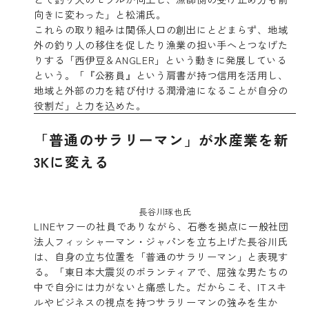
向きに変わった」と松浦氏。
これらの取り組みは関係人口の創出にとどまらず、地域
外の釣り人の移住を促したり漁業の担い手へとつなげた
りする「西伊豆＆ANGLER」という動きに発展している
という。「『公務員』という肩書が持つ信用を活用し、
地域と外部の力を結び付ける潤滑油になることが自分の
役割だ」と力を込めた。
「普通のサラリーマン」が水産業を新
3Kに変える
長谷川琢也氏
LINEヤフーの社員でありながら、石巻を拠点に一般社団
法人フィッシャーマン・ジャパンを立ち上げた長谷川氏
は、自身の立ち位置を「普通のサラリーマン」と表現す
る。「東日本大震災のボランティアで、屈強な男たちの
中で自分には力がないと痛感した。だからこそ、ITスキ
ルやビジネスの視点を持つサラリーマンの強みを生か