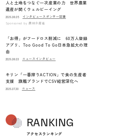
人と土地をつなぐ一次産業の力 世界農業
遺産が開くウェルビーイング
インタビュー
スポンサー記事
2026.08.05
Sponsored by
農林水産省
「お得」がフードロス削減に 60万人登録
アプリ、Too Good To Go日本急拡大の理
由
ニュース
インタビュー
2026.08.03
キリン「一番搾りACTION」で食の生産者
支援 旗艦ブランドでCSV経営深化へ
ニュース
2026.07.30
RANKING
アクセスランキング