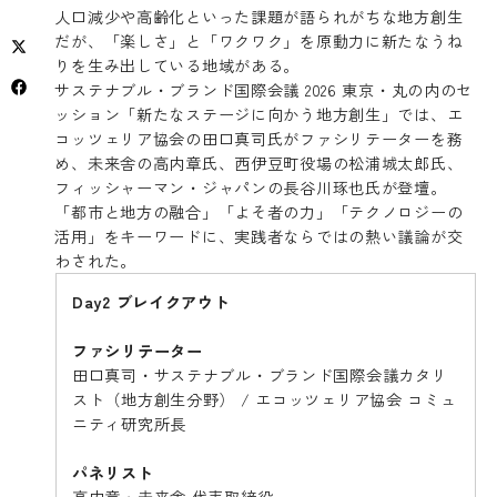
人口減少や高齢化といった課題が語られがちな地方創生
だが、「楽しさ」と「ワクワク」を原動力に新たなうね
りを生み出している地域がある。
サステナブル・ブランド国際会議 2026 東京・丸の内のセ
ッション「新たなステージに向かう地方創生」では、エ
コッツェリア協会の田口真司氏がファシリテーターを務
め、未来舎の高内章氏、西伊豆町役場の松浦城太郎氏、
フィッシャーマン・ジャパンの長谷川琢也氏が登壇。
「都市と地方の融合」「よそ者の力」「テクノロジーの
活用」をキーワードに、実践者ならではの熱い議論が交
わされた。
Day2 ブレイクアウト
ファシリテーター
田口真司・サステナブル・ブランド国際会議カタリ
スト（地方創生分野） / エコッツェリア協会 コミュ
ニティ研究所長
パネリスト
高内章・未来舎 代表取締役