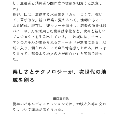
し、生産者と消費者の間に立つ役割を担おうと決意し
た」
長谷川氏は、衰退する水産業を「カッコよくて、稼げ
て、革新的な」新3K産業に変えるべく、漁師たちとチー
ムを結成。現在はLINEヤフーを退社し、若者の漁業体験
バイトや、AIを活用した業務効率化など、次々と新しい
プロジェクトを生み出している。「地域には、サラリー
マンのスキルが求められるフィールドが無限にある。地
域に入り、頼られることで自己肯定感も上がる。はっき
り言って、都会より地方の方が面白い」と笑顔で語っ
た。
楽しさとテクノロジーが、次世代の地
域を創る
田口真司氏
後半のパネルディスカッションでは、地域と外部の交わ
りについて議論が深められた。