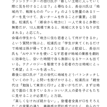
ファシリテーターの田口氏が「新しい土地に入っていく
際に気を付けることは？」と尋ねると、長谷川氏は「地
域内で、戦隊ものの『レッド』のような熱量のあるリー
ダーを見つけて、良いチームを作ることが重要」と回
答。松浦氏も「（都会から地方に）一人で来ると多勢に
無勢だが、10人規模で来ると、地域に大きなうねりが生
まれる」と応じた。
会場の学生から「地方に住む若者として何ができるか」
という質問が飛ぶと、松浦氏は「学生が来てくれるだけ
で地域は孫が帰ってきたように喜ぶ」と歓迎し、長谷川
氏も「AIやスマホを使いこなす若者が地域の業務を劇的
に効率化し、空いた時間で自ら漁師になるケースも出て
いる。テクノロジーを駆使できる若者の力は地域にとっ
て希望」とエールを送った。
最後に田口氏が「次の世代に地域をどうバトンタッチし
ていくのか？」と問いを投げかけると、松浦氏は「親世
代は『勉強して東京に行け』と言いがちだが、まずは地
元で面白く生きているカッコいい大人の姿を子どもたち
に見せることが必要だ」と力説。
「楽しくなければ続かない」。登壇者全員が口をそろえ
たこの言葉の通り、義務感や悲壮感ではなく、自らのワ