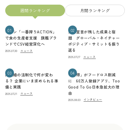
週間ランキング
月間ランキング
01
02
キリン「一番搾りACTION」
熊本宣言が残した成果と宿
で食の生産者支援 旗艦ブラ
題 グローバル・ネイチャー
ンドでCSV経営深化へ
ポジティブ・サミットを振り
返る
ニュース
2026.07.30
ニュース
2026.07.27
03
04
同性婚の法制化で何が変わ
「お得」がフードロス削減
る？ 企業にいま求められる準
に 60万人登録アプリ、Too
備と実践
Good To Go日本急拡大の理
由
ニュース
2026.07.21
インタビュー
2026.08.03