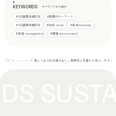
KEYWORDS
キーワードから探す
#
SB国際会議2026
#
話題のキーワード
#
SB国際会議2025
#
社会 social
#
経済 economy
#
経営 management
#
環境 environment
TOP
ニュース
楽しくなければ続かない。西伊豆と石巻から学ぶ、テクノ