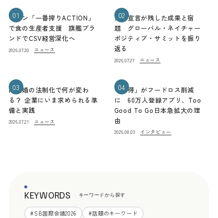
01
02
キリン「一番搾りACTION」
熊本宣言が残した成果と宿
で食の生産者支援 旗艦ブラ
題 グローバル・ネイチャー
ンドでCSV経営深化へ
ポジティブ・サミットを振り
返る
ニュース
2026.07.30
ニュース
2026.07.27
03
04
同性婚の法制化で何が変わ
「お得」がフードロス削減
る？ 企業にいま求められる準
に 60万人登録アプリ、Too
備と実践
Good To Go日本急拡大の理
由
ニュース
2026.07.21
インタビュー
2026.08.03
KEYWORDS
キーワードから探す
#
SB国際会議2026
#
話題のキーワード