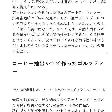
生」、そして環境と人が共に価値を生み出す「共創」の3
部で構成されている。
ディレクションを担当した博展のアートディレクター、
矢野吉昭氏は「広い視点で、もう一度サステナブルにつ
いて考えてもらえるような構成にした」と説明。その上
で「懐古主義ではないが、かつて人は、自然と関わらざ
るを得ない状況から深い関係性を築いてきた。その歴史
をひもとくことで、現代において多様な関係性の結び方
が生まれてきていることを示したかった」と、展示の狙
いを語る。
コーヒー抽出かすで作ったゴルフティ
ー
fabulaが出展した、コーヒー抽出かすから作ったゴルフティーな
ど
会場を彩るのは、最先端の技術や思想を持って「自然と
の関係」を再定義する10の企業・団体の作品だ。
秋田県立大学が出展した「やわらかい木」は、しなやか