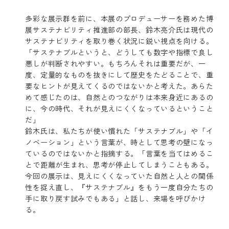
多彩な展示群を前に、本展のプロデューサーを務めた博
展サステナビリティ推進部の部長、鈴木亮介氏は現代の
サステナビリティを取り巻く状況に鋭い視点を向ける。
「サステナブルというと、どうしても数字や指標で良し
悪しが判断されやすい。もちろんそれは重要だが、一
度、定量的なものを抜きにして歴史をたどることで、重
要なヒントが見えてくるのではないかと考えた。あらた
めて感じたのは、自然とのつながりは本来身近にあるの
に、今の時代、それが見えにくくなっているということ
だ」
鈴木氏は、私たちが使い慣れた「サステナブル」や「イ
ノベーション」という言葉が、時として思考の壁になっ
ているのではないかと指摘する。「言葉を当てはめるこ
とで距離が生まれ、思考が停止してしまうこともある。
今回の展示は、見えにくくなっていた自然と人との関係
性を捉え直し、『サステナブル』をもう一度自分たちの
手に取り戻す試みでもある」と話し、来場を呼びかけ
る。