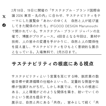
2月18日、19日に開催の「サステナブル・ブランド国際会
議 2026 東京・丸の内」に合わせ、サステナビリティをテ
ーマにした展覧会「あわいのゆくえ 自然と人が結び直
してきた関係のかたち」がGOOD DESIGN Marunouchi
で開かれている。サステナブル・ブランド ジャパンの主
催で、博展がプロデュース。4回目となる今回は、素材や
技術、人の営みの変遷を手がかりに、自然と人の関係性
を捉え直し、サステナビリティをひもとく意欲的な展示
となっている。入場無料で、2月25日まで。
サステナビリティの根底にある視点
サステナビリティという言葉を耳にする時、脱炭素の数
値目標や資源循環の仕組みといった、定量的な側面や指
標が強調されがちだ。しかし本展では、それらの根底に
ある、人と環境がどのような関係を築き、紡いでいくの
かという視点を提示する。
展示は、自然と共にある「共存」、営みとして続く「共