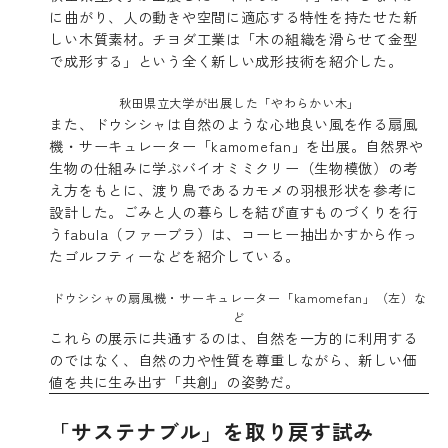
に曲がり、人の動きや空間に適応する特性を持たせた新
しい木質素材。チヨダ工業は「木の組織を滑らせて金型
で成形する」という全く新しい成形技術を紹介した。
秋田県立大学が出展した「やわらかい木」
また、ドウシシャは自然のような心地良い風を作る扇風
機・サーキュレーター「kamomefan」を出展。自然界や
生物の仕組みに学ぶバイオミミクリー（生物模倣）の考
え方をもとに、渡り鳥であるカモメの羽根形状を参考に
設計した。ごみと人の暮らしを結び直すものづくりを行
うfabula（ファーブラ）は、コーヒー抽出かすから作っ
たゴルフティーなどを紹介している。
ドウシシャの扇風機・サーキュレーター「kamomefan」（左）な
ど
これらの展示に共通するのは、自然を一方的に利用する
のではなく、自然の力や性質を尊重しながら、新しい価
値を共に生み出す「共創」の姿勢だ。
「サステナブル」を取り戻す試み