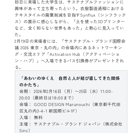
初日に来場した大学生は、サステナブルファッションに
興味があって立ち寄ったという。衣服製造過程における
テキスタイルの廃棄削減を目指すSynflux（シンフラック
ス）の展示に感心しながら、「土を使った3Dプリンター
など、全く知らない世界もあった」と熱心に見入ってい
た。
2月19日の来場者には、「サステナブル・ブランド国際会
議 2026 東京・丸の内」の会場内にあるネットワーキン
グ・交流エリア「Activation Hub（アクティベーショ
ン・ハブ）」へ入場できるパス引換券がプレゼントされ
る。
「あわいのゆくえ 自然と人が結び直してきた関係
のかたち」
会期： 2026年2月16日（月）〜25日（水）11:00-
20:00（最終日は18:00まで）
会場： GOOD DESIGN Marunouchi（東京都千代田
区丸の内3-4-1 新国際ビル1F）
入場： 無料
主催： サステナブル・ブランド ジャパン（株式会社
Sinc）