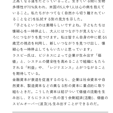
上高くなる道をたどっていること。生きている間に生物
多様性が70%失われ、米国の5人中1人は心の病を抱えて
いること。私たちがかつてなく自然から切り離されてい
ることなど)を払拭する別の見方を示した。
「子どもというのは素晴らしいですよね。子どもたちは
懐疑心を一時停止し、大人にはつながりが見えないとこ
ろにつながりを見つけます。私は皆さん自身の中に眠る5
歳児の視点を利用し、新しいつながりを見つけ出し、懐
疑心を一時停止してもらいたいと思っています」
ラスビー氏は、ビジネスによって企業が生み出す「価
値」と、システムの健全性を高めることで組織にもたら
される「利益」や、「レジリエンス」とがつながること
を期待している。
金融資本が衰退を促進するのなら、企業は社会資本や自
然資本、製造資本などの異なる形の資本に重点的に取り
組むときだ。こうした資本は結びついて価値の流動を生
み出し、さらにラスビー氏の言う余剰経済(活動)、価値の
スピルオーバー(波及)も生み出すことができるのだ。