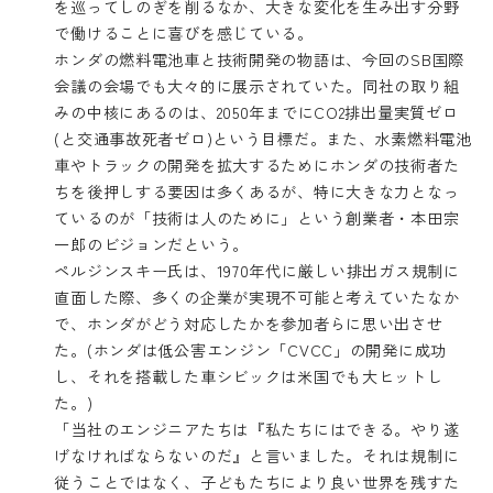
を巡ってしのぎを削るなか、大きな変化を生み出す分野
で働けることに喜びを感じている。
ホンダの燃料電池車と技術開発の物語は、今回のSB国際
会議の会場でも大々的に展示されていた。同社の取り組
みの中核にあるのは、2050年までにCO2排出量実質ゼロ
(と交通事故死者ゼロ)という目標だ。また、水素燃料電池
車やトラックの開発を拡大するためにホンダの技術者た
ちを後押しする要因は多くあるが、特に大きな力となっ
ているのが「技術は人のために」という創業者・本田宗
一郎のビジョンだという。
ペルジンスキー氏は、1970年代に厳しい排出ガス規制に
直面した際、多くの企業が実現不可能と考えていたなか
で、ホンダがどう対応したかを参加者らに思い出させ
た。(ホンダは低公害エンジン「CVCC」の開発に成功
し、それを搭載した車シビックは米国でも大ヒットし
た。)
「当社のエンジニアたちは『私たちにはできる。やり遂
げなければならないのだ』と言いました。それは規制に
従うことではなく、子どもたちにより良い世界を残すた