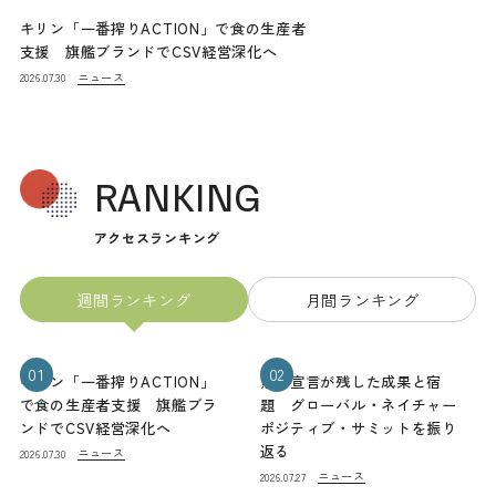
キリン「一番搾りACTION」で食の生産者
支援 旗艦ブランドでCSV経営深化へ
ニュース
2026.07.30
RANKING
アクセスランキング
週間ランキング
月間ランキング
01
02
キリン「一番搾りACTION」
熊本宣言が残した成果と宿
で食の生産者支援 旗艦ブラ
題 グローバル・ネイチャー
ンドでCSV経営深化へ
ポジティブ・サミットを振り
返る
ニュース
2026.07.30
ニュース
2026.07.27