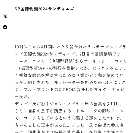
SB
国際会議2024サンディエゴ
10月14日から4日間にわたり開かれたサステナブル・ブラ
ンド国際会議2024サンディエゴ。2日目の基調講演では、
リニアエコノミー(直線型経済)からサーキュラーエコノミ
ー(循環型経済)への移行を目指すなか、ビジネスをとりま
く複雑な課題を解決するために企業がどう動き始めてい
るかが紹介された。モデレーターを務めたのは4月にサス
テナブル・ブランドの新CEOに就任したマイク・デュピ
ー氏だ。
デュピー氏が歌手ジョン・メイヤー氏の言葉を引用し、
さらに自身の息子が所属するリトルリーグの野球チーム
で、コーチをしているという心温まる話をしたのには、
ちゃんとした理由があった。デュピー氏は会場の参加者
らに、消費者がより持続可能な暮らしを簡単に実践でき