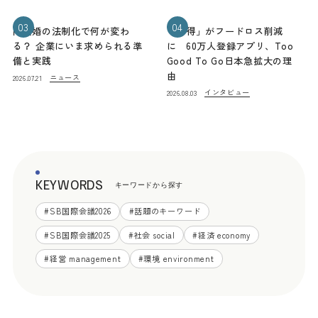
03
04
同性婚の法制化で何が変わ
「お得」がフードロス削減
る？ 企業にいま求められる準
に 60万人登録アプリ、Too
備と実践
Good To Go日本急拡大の理
由
ニュース
2026.07.21
インタビュー
2026.08.03
KEYWORDS
キーワードから探す
#
SB国際会議2026
#
話題のキーワード
#
SB国際会議2025
#
社会 social
#
経済 economy
#
経営 management
#
環境 environment