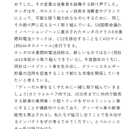
めでした。その言葉は従業員を鼓舞する掛け声でした」
ホンダは今、ゼロエミッション技術を消費者やブランド
にとって、可能な限り魅力的なものにするために、同じ
その掛け声に応えるべく取り組んでいる。SB国際会議の
イノベーションゾーンに展示されたホンダのクラス8水素
燃料電池トラックは、CO2を排出することなく400マイル
(約644キロメートル)走行できる。
ホンダの水素燃料電池技術は、新しいものではない(同社
は40年前から取り組んできている)。今後数年のうちに、
同社はハイブリット車を生み出し、クリーンエネルギー
貯蔵の活用を促進することで新たな市場を開拓していき
たいと考えている。
「ディーゼル車をなくすために一緒に取り組んでいきま
しょう(カリフォルニア州では、2035年までに州内で販売
する新車の乗用車・小型トラックをゼロエミッション車
にすることが義務付けられており、ディーゼル車の新車
販売も禁止される)。私たちが協力し合うことで生み出せ
るインパクトをぜひ考えてみてください」とペルジンス
キー氏は呼びかけた。