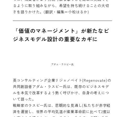
るように取り組みながら、希望を持ち続けることの大切
さを語りかけた。(翻訳・編集＝小松はるか)
「価値のマネージメント」が新たなビ
ジネスモデル設計の重要なカギに
アダム・ラスビー氏
英コンサルティング企業
リジェノベイト
(Regenovate)の
共同創設者アダム・ラスビー氏は、既存のビジネスモデ
ルを本気で改革するよう熱く呼びかけ、自身の考えにつ
いて語った。
戦略家のラスビー氏は、悲観的な見通し(私たちが赤字経
済を運営し、世界の平均気温が産業革命前に比べて2度以