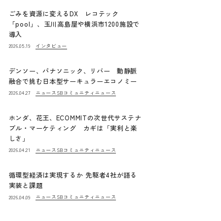
ごみを資源に変えるDX レコテック
「pool」、玉川高島屋や横浜市1200施設で
導入
インタビュー
2026.05.19
デンソー、パナソニック、リバー 動静脈
融合で挑む日本型サーキュラーエコノミー
ニュース
SBコミュニティニュース
2026.04.27
ホンダ、花王、ECOMMITの次世代サステナ
ブル・マーケティング カギは「実利と楽
しさ」
ニュース
SBコミュニティニュース
2026.04.21
循環型経済は実現するか 先駆者4社が語る
実装と課題
ニュース
SBコミュニティニュース
2026.04.09