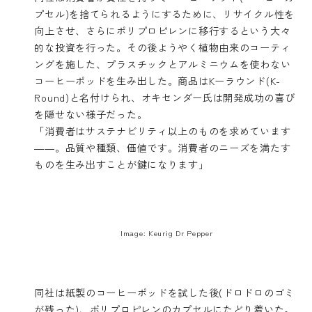
プセル)を捨てられるようにするために、リサイクル性を
向上させ、さらにポリプロピレンに移行するという大々
的な投資を行った。その後ようやく植物由来のコーティ
ングを施した、プラスチックとアルミニウムを使わない
コーヒーポッドを生み出した。商品はKーラウンド(K-
Round)と名付けられ、オキセンダー氏は開発成功の喜び
を隠せない様子だった。
「消費者はサステナビリティ以上のものを求めています
――。品質や種類、価値です。消費者のニーズを満たす
ものを生み出すことが鍵になります」
Image: Keurig Dr Pepper
同社は紙製のコーヒーポッドを試した後(ドロドロのゴミ
が残った)、ポリプロピレンのカプセルにたどり着いた。