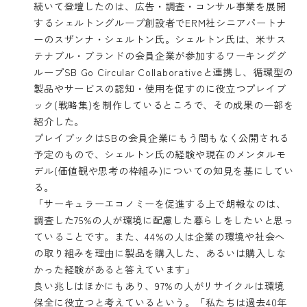
続いて登壇したのは、広告・調査・コンサル事業を展開
する
シェルトングループ
創設者で
ERM
社シニアパートナ
ーのスザンナ・シェルトン氏。シェルトン氏は、米サス
テナブル・ブランドの会員企業が参加するワーキンググ
ループ
SB Go Circular Collaborative
と連携し、循環型の
製品やサービスの認知・使用を促すのに役立つプレイブ
ック(戦略集)を制作しているところで、その成果の一部を
紹介した。
プレイブックはSBの会員企業にもう間もなく公開される
予定のもので、シェルトン氏の経験や現在のメンタルモ
デル(価値観や思考の枠組み)についての知見を基にしてい
る。
「サーキュラーエコノミーを促進する上で朗報なのは、
調査した75%の人が環境に配慮した暮らしをしたいと思っ
ていることです。また、44%の人は企業の環境や社会へ
の取り組みを理由に製品を購入した、あるいは購入しな
かった経験があると答えています」
良い兆しはほかにもあり、97%の人がリサイクルは環境
保全に役立つと考えているという。「私たちは過去40年